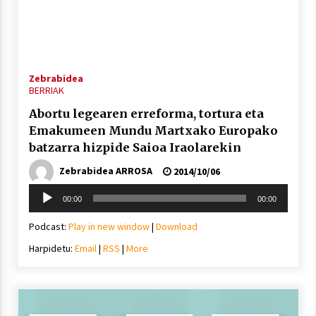
Zebrabidea
BERRIAK
Abortu legearen erreforma, tortura eta
Emakumeen Mundu Martxako Europako
batzarra hizpide Saioa Iraolarekin
Zebrabidea ARROSA
2014/10/06
Soinu
00:00
00:00
erreproduzigailua
Podcast:
Play in new window
|
Download
Harpidetu:
Email
|
RSS
|
More