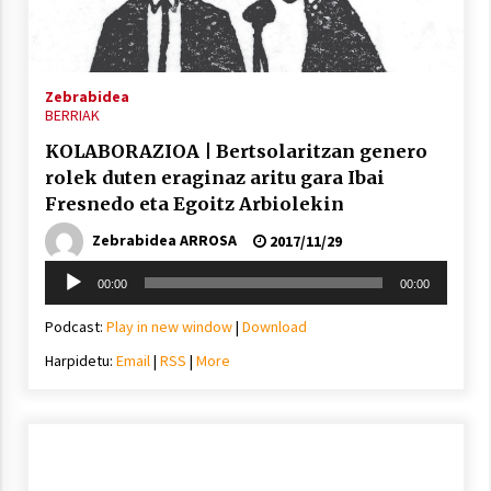
Zebrabidea
BERRIAK
KOLABORAZIOA | Bertsolaritzan genero
rolek duten eraginaz aritu gara Ibai
Fresnedo eta Egoitz Arbiolekin
Zebrabidea ARROSA
2017/11/29
Soinu
00:00
00:00
erreproduzigailua
Podcast:
Play in new window
|
Download
Harpidetu:
Email
|
RSS
|
More