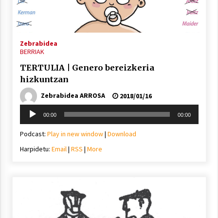
Zebrabidea
BERRIAK
Arrosaren laburpen bideoa Hamaika
TERTULIA | Genero bereizkeria
Telebistaren eskutik
hizkuntzan
2021/06/30
Zebrabidea ARROSA
2018/01/16
Soinu
00:00
00:00
erreproduzigailua
Podcast:
Play in new window
|
Download
Harpidetu:
Email
|
RSS
|
More