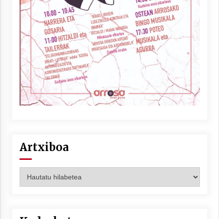
Artxiboa
Artxiboa