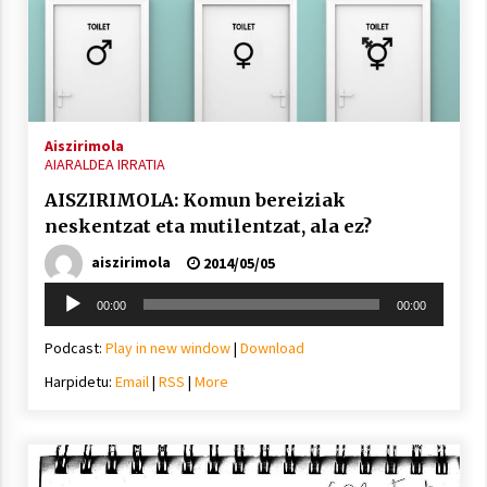
Aiszirimola
AIARALDEA IRRATIA
AISZIRIMOLA: Komun bereiziak
neskentzat eta mutilentzat, ala ez?
aiszirimola
2014/05/05
Soinu
00:00
00:00
erreproduzigailua
Podcast:
Play in new window
|
Download
Harpidetu:
Email
|
RSS
|
More