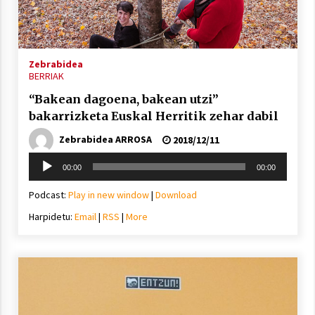
Arrosa sareko IX. topaketak!
2021/10/13
Zebrabidea
Azaroak 6 Iurretan Arrosa sarearen
BERRIAK
IX. topaketak
“Bakean dagoena, bakean utzi”
2021/10/04
bakarrizketa Euskal Herritik zehar dabil
Zebrabidea ARROSA
2018/12/11
Segura irratian Arrosaren 20 urteez
Soinu
2021/07/22
00:00
00:00
erreproduzigailua
Podcast:
Play in new window
|
Download
Harpidetu:
Email
|
RSS
|
More
Arrosari buruzko erreportaia
2021/07/16