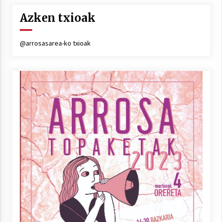
Azken txioak
@arrosasarea-ko txioak