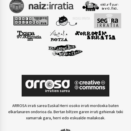
ARROSA irrati sarea Euskal Herri osoko irrati mordoxka baten
elkarlanaren ondorioa da. Bertan biltzen garen irrati gehienak txiki
xamarrak gara, herri edo eskualde mailakoak.