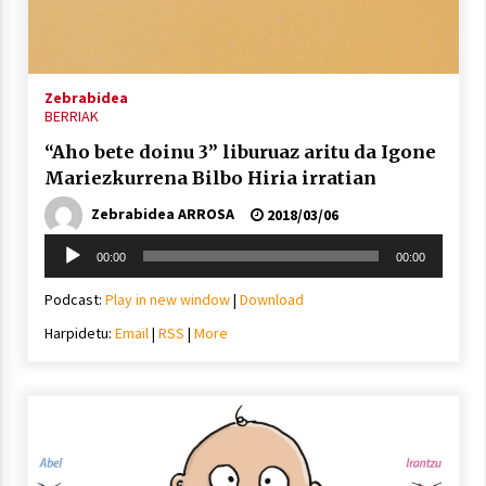
Zebrabidea
Berria egunkarian elkarrizketa
BERRIAK
Arrosaren 20 urteez
2021/07/06
“Aho bete doinu 3” liburuaz aritu da Igone
Mariezkurrena Bilbo Hiria irratian
Hala Bedi irratiko Hizpidea saioan
Zebrabidea ARROSA
2018/03/06
Arrosaren 20 urteez
Soinu
2021/07/03
00:00
00:00
erreproduzigailua
Podcast:
Play in new window
|
Download
Harpidetu:
Email
|
RSS
|
More
Zebrabidearen denboraldi amaiera
EHZtik
2021/07/01