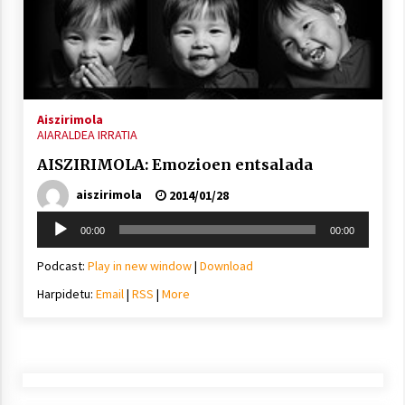
Aiszirimola
AIARALDEA IRRATIA
AISZIRIMOLA: Emozioen entsalada
aiszirimola
2014/01/28
Soinu
00:00
00:00
erreproduzigailua
Podcast:
Play in new window
|
Download
Harpidetu:
Email
|
RSS
|
More