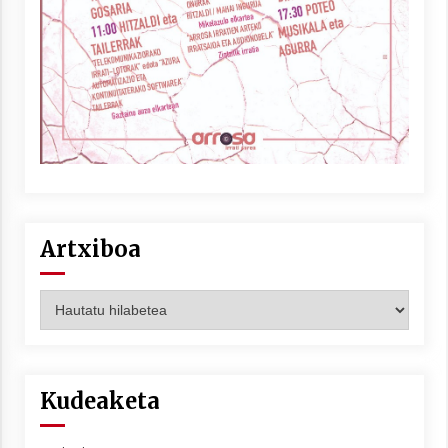
Artxiboa
Artxiboa
Kudeaketa