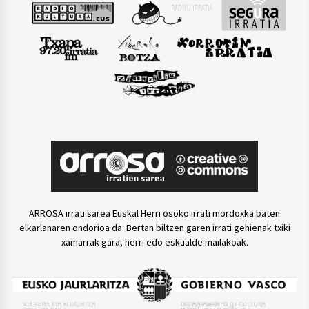
ARROSA irrati sarea Euskal Herri osoko irrati mordoxka baten
elkarlanaren ondorioa da. Bertan biltzen garen irrati gehienak txiki
xamarrak gara, herri edo eskualde mailakoak.