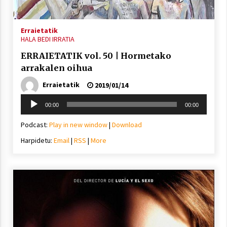
Erraietatik
HALA BEDI IRRATIA
ERRAIETATIK vol. 50 | Hormetako
arrakalen oihua
Erraietatik
2019/01/14
Soinu
00:00
00:00
erreproduzigailua
Podcast:
Play in new window
|
Download
Harpidetu:
Email
|
RSS
|
More