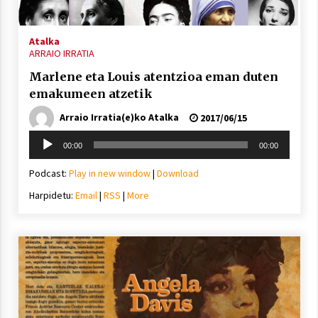
Atalka
ARRAIO IRRATIA
Marlene eta Louis atentzioa eman duten
emakumeen atzetik
Arraio Irratia(e)ko Atalka
2017/06/15
Soinu
00:00
00:00
erreproduzigailua
Podcast:
Play in new window
|
Download
Harpidetu:
Email
|
RSS
|
More