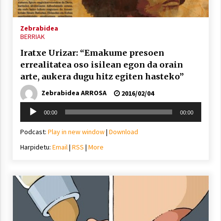
Zebrabidea
BERRIAK
Iratxe Urizar: “Emakume presoen
errealitatea oso isilean egon da orain
arte, aukera dugu hitz egiten hasteko”
Zebrabidea ARROSA
2016/02/04
Soinu
00:00
00:00
erreproduzigailua
Podcast:
Play in new window
|
Download
Harpidetu:
Email
|
RSS
|
More