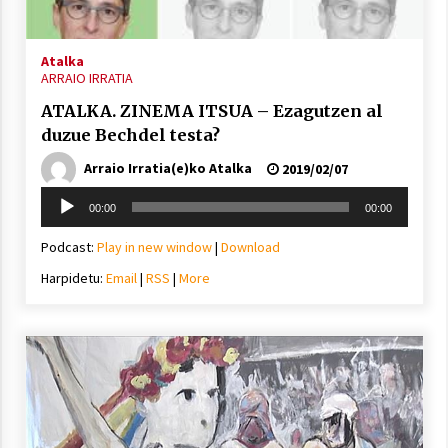
2021/07/01
Atalka
ARRAIO IRRATIA
ATALKA. ZINEMA ITSUA – Ezagutzen al
duzue Bechdel testa?
Arrosaren laburpen bideoa Hamaika
Arraio Irratia(e)ko Atalka
2019/02/07
Telebistaren eskutik
Soinu
2021/06/30
00:00
00:00
erreproduzigailua
Podcast:
Play in new window
|
Download
Harpidetu:
Email
|
RSS
|
More