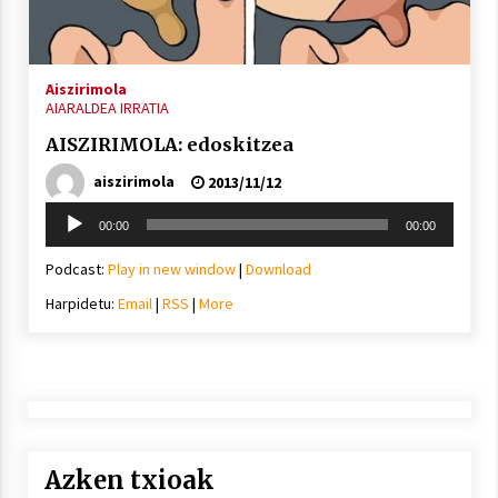
Aiszirimola
AIARALDEA IRRATIA
AISZIRIMOLA: edoskitzea
aiszirimola
2013/11/12
Soinu
00:00
00:00
erreproduzigailua
Podcast:
Play in new window
|
Download
Harpidetu:
Email
|
RSS
|
More
Azken txioak