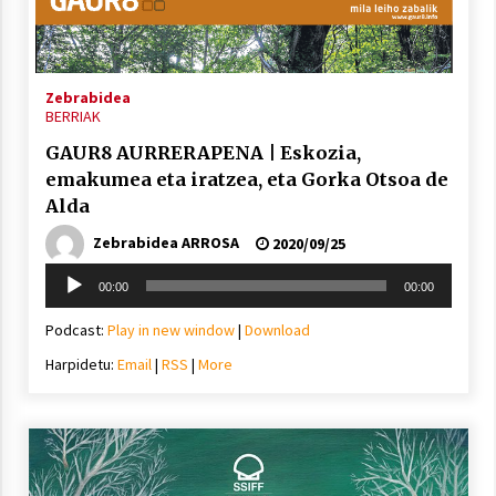
inguruko tailerraren audioa
2021/11/25
Zebrabidea
BERRIAK
GAUR8 AURRERAPENA | Eskozia,
emakumea eta iratzea, eta Gorka Otsoa de
Mahai-ingurua: irratia, podcastak
Alda
eta ondoren zer?
Zebrabidea ARROSA
2021/11/12
2020/09/25
Soinu
00:00
00:00
erreproduzigailua
Podcast:
Play in new window
|
Download
Harpidetu:
Email
|
RSS
|
More
Arrosaren IX. Topaketak – Mila
esker guztioi!
2021/11/11