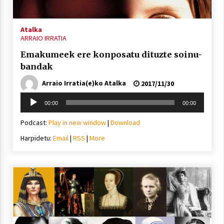
Atalka
ARRAIO IRRATIA
Emakumeek ere konposatu dituzte soinu-
bandak
Arraio Irratia(e)ko Atalka
2017/11/30
Soinu
00:00
00:00
erreproduzigailua
Podcast:
Play in new window
|
Download
Harpidetu:
Email
|
RSS
|
More