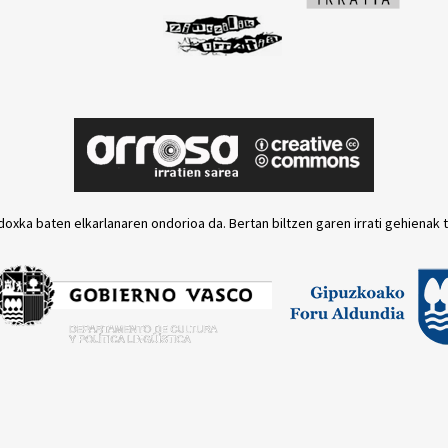
doxka baten elkarlanaren ondorioa da. Bertan biltzen garen irrati gehienak 