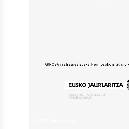
ARROSA irrati sarea Euskal Herri osoko irrati mor
TWITTER @arrosasarea