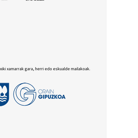
txiki xamarrak gara, herri edo eskualde mailakoak.