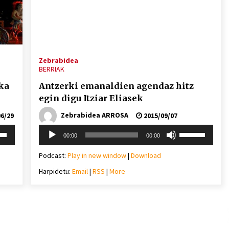
Arrosa sareko IX. topaketak!
2021/10/13
Arrosari buruzko erreportaia
Zebrabidea
BERRIAK
2021/07/16
ika
Antzerki emanaldien agendaz hitz
egin digu Itziar Eliasek
Zebrabidea ARROSA
6/29
2015/09/07
Soinu
i
Erabili
00:00
00:00
Zebrabidearen denboraldi
erreproduzigailua
behera
gora/behera
amaiera EHZtik
gezi-
Podcast:
Play in new window
|
Download
teklak
2021/07/01
Harpidetu:
Email
|
RSS
|
More
mena
bolumena
eko
igotzeko
edo
ko.
jaisteko.