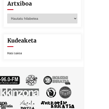
Artxiboa
Artxiboa
Kudeaketa
Hasi saioa