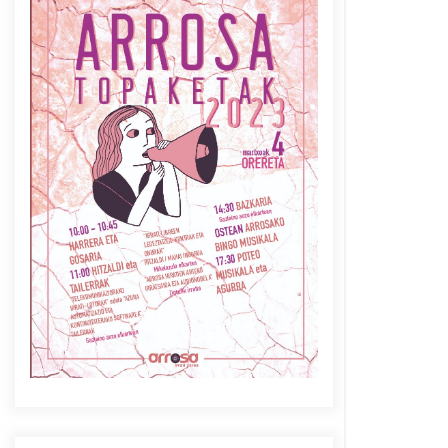
Azaroak 6 Iurretan Arrosa
sarearen IX. topaketak
2021/10/04
Berria egunkarian
elkarrizketa Arrosaren 20
urteez
2021/07/06
Arrosaren laburpen bideoa
Hamaika Telebistaren eskutik
2021/06/30