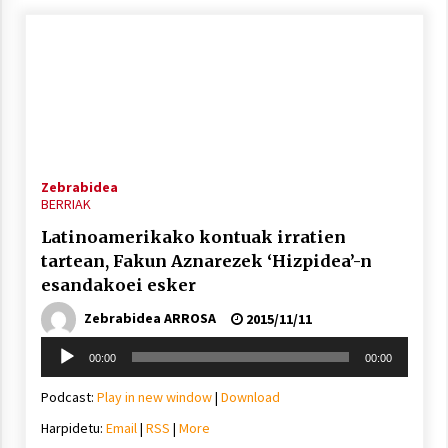
2021/07/01
Arrosaren laburpen bideoa Hamaika
Telebistaren eskutik
Zebrabidea
2021/06/30
BERRIAK
Latinoamerikako kontuak irratien
tartean, Fakun Aznarezek ‘Hizpidea’-n
esandakoei esker
Zebrabidea ARROSA
2015/11/11
Soinu
00:00
00:00
erreproduzigailua
Podcast:
Play in new window
|
Download
Harpidetu:
Email
|
RSS
|
More