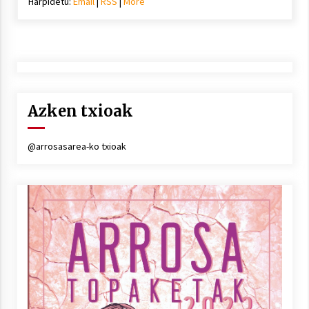
Harpidetu:
Email
|
RSS
|
More
Azken txioak
@arrosasarea-ko txioak