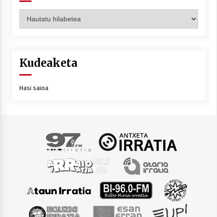
Artxiboa
Kudeaketa
Hasi saioa