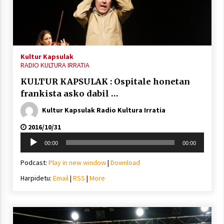
Arrosa sareko IX. topaketak!
2021/10/13
Kultur Kapsulak
Azaroak 6 Iurretan Arrosa sarearen
RADIO KULTURA IRRATIA
IX. topaketak
KULTUR KAPSULAK : Ospitale honetan
2021/10/04
frankista asko dabil …
Kultur Kapsulak Radio Kultura Irratia
Segura irratian Arrosaren 20 urteez
2016/10/31
2021/07/22
Soinu
00:00
00:00
erreproduzigailua
Podcast:
Play in new window
|
Download
Harpidetu:
Email
|
RSS
|
More
Arrosari buruzko erreportaia
2021/07/16