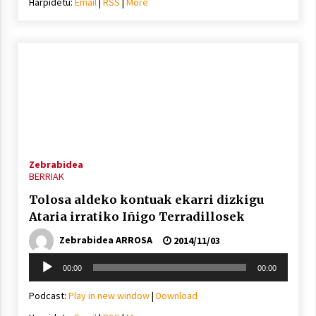
Harpidetu:
Email
|
RSS
|
More
Zebrabidea
BERRIAK
Tolosa aldeko kontuak ekarri dizkigu
Ataria irratiko Iñigo Terradillosek
Zebrabidea ARROSA
2014/11/03
Soinu
00:00
00:00
erreproduzigailua
Podcast:
Play in new window
|
Download