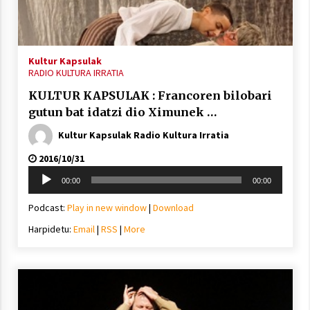
inguruko tailerraren audioa
2021/11/25
Kultur Kapsulak
RADIO KULTURA IRRATIA
KULTUR KAPSULAK : Francoren bilobari
gutun bat idatzi dio Ximunek …
Mahai-ingurua: irratia, podcastak
eta ondoren zer?
Kultur Kapsulak Radio Kultura Irratia
2021/11/12
2016/10/31
Soinu
00:00
00:00
erreproduzigailua
Podcast:
Play in new window
|
Download
Harpidetu:
Email
|
RSS
|
More
Arrosaren IX. Topaketak – Mila
esker guztioi!
2021/11/11