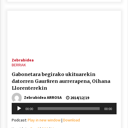
Zebrabidea
BERRIAK
Gabonetara begirako ukituarekin
datorren Gaur8ren aurrerapena, Oihana
Llorenterekin
Zebrabidea ARROSA
2014/12/19
Soinu
00:00
00:00
erreproduzigailua
Podcast:
Play in new window
|
Download