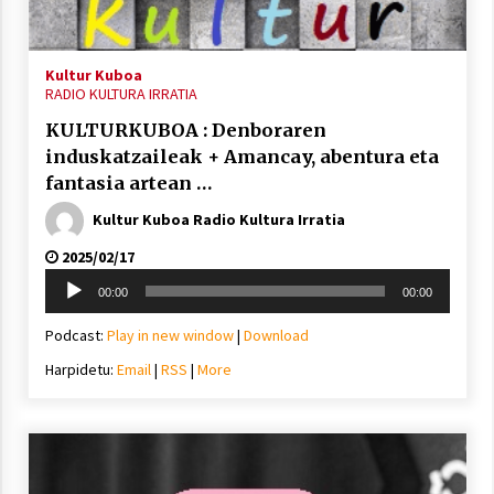
2021/11/25
Kultur Kuboa
RADIO KULTURA IRRATIA
KULTURKUBOA : Denboraren
induskatzaileak + Amancay, abentura eta
Mahai-ingurua: irratia, podcastak
fantasia artean …
eta ondoren zer?
Kultur Kuboa Radio Kultura Irratia
2021/11/12
2025/02/17
Soinu
00:00
00:00
erreproduzigailua
Podcast:
Play in new window
|
Download
Harpidetu:
Email
|
RSS
|
More
Arrosaren IX. Topaketak – Mila
esker guztioi!
2021/11/11