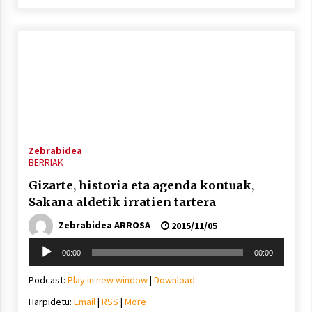
Zebrabidea
BERRIAK
Gizarte, historia eta agenda kontuak,
Sakana aldetik irratien tartera
Zebrabidea ARROSA
2015/11/05
Soinu
00:00
00:00
erreproduzigailua
Podcast:
Play in new window
|
Download
Harpidetu:
Email
|
RSS
|
More