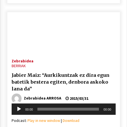
Zebrabidea
BERRIAK
Jabier Maiz: “Aurkikuntzak ez dira egun
batetik bestera egiten, denbora askoko
lana da”
Zebrabidea ARROSA
2015/03/31
Soinu
00:00
00:00
erreproduzigailua
Podcast:
Play in new window
|
Download