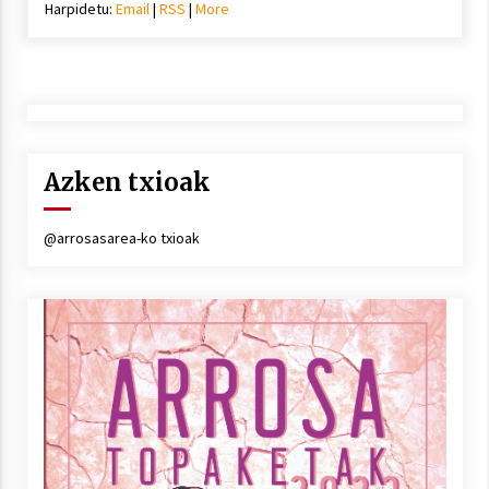
Harpidetu:
Email
|
RSS
|
More
Azken txioak
@arrosasarea-ko txioak