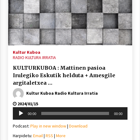
Arrosaren laburpen bideoa Hamaika
Telebistaren eskutik
Kultur Kuboa
2021/06/30
RADIO KULTURA IRRATIA
KULTURKUBOA : Mattinen pasioa
Irulegiko Eskutik helduta + Amesgile
argitaletxea …
Kultur Kuboa Radio Kultura Irratia
2024/01/15
Soinu
00:00
00:00
erreproduzigailua
Podcast:
Play in new window
|
Download
Harpidetu:
Email
|
RSS
|
More