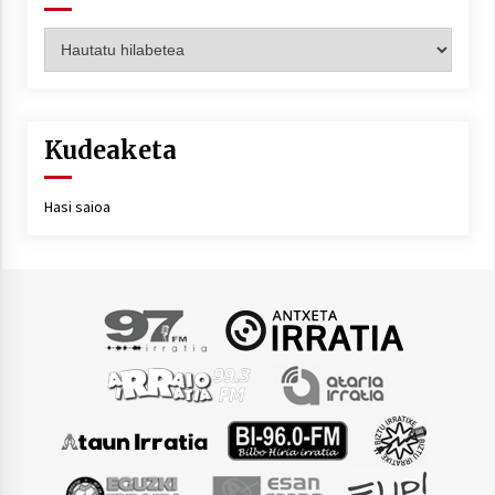
Artxiboa
Kudeaketa
Hasi saioa