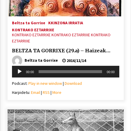
Beltza ta Gorrixe
KKINZONA IRRATIA
Berria egunkarian elkarrizketa
KONTRAKO EZTARRIXE
Arrosaren 20 urteez
KONTRAKO EZTARRIXE
KONTRAKO EZTARRIXE
KONTRAKO
2021/07/06
EZTARRIXE
BELTZA TA GORRIXE (29.a) – Haizeak…
Hala Bedi irratiko Hizpidea saioan
Beltza ta Gorrixe
2016/11/14
Arrosaren 20 urteez
2021/07/03
Soinu
00:00
00:00
erreproduzigailua
Podcast:
Play in new window
|
Download
Harpidetu:
Email
|
RSS
|
More
Zebrabidearen denboraldi amaiera
EHZtik
2021/07/01