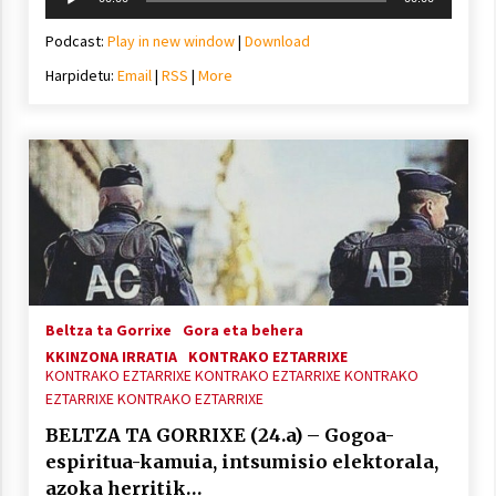
erreproduzigailua
Podcast:
Play in new window
|
Download
Harpidetu:
Email
|
RSS
|
More
Beltza ta Gorrixe
Gora eta behera
KKINZONA IRRATIA
KONTRAKO EZTARRIXE
KONTRAKO EZTARRIXE
KONTRAKO EZTARRIXE
KONTRAKO
EZTARRIXE
KONTRAKO EZTARRIXE
BELTZA TA GORRIXE (24.a) – Gogoa-
espiritua-kamuia, intsumisio elektorala,
azoka herritik…