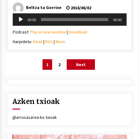
Beltza ta Gorrixe
2016/06/02
Soinu
00:00
00:00
erreproduzigailua
Podcast:
Play in new window
|
Download
Harpidetu:
Email
|
RSS
|
More
Posts
1
2
Next
pagination
Azken txioak
@arrosasarea-ko txioak