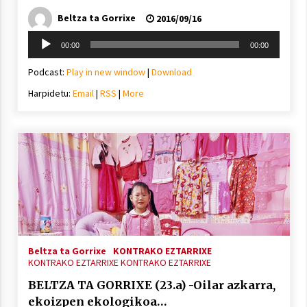
Beltza ta Gorrixe
2016/09/16
Soinu
00:00
00:00
erreproduzigailua
Podcast:
Play in new window
|
Download
Harpidetu:
Email
|
RSS
|
More
Beltza ta Gorrixe
KONTRAKO EZTARRIXE
KONTRAKO EZTARRIXE
KONTRAKO EZTARRIXE
BELTZA TA GORRIXE (23.a) -Oilar azkarra,
ekoizpen ekologikoa…