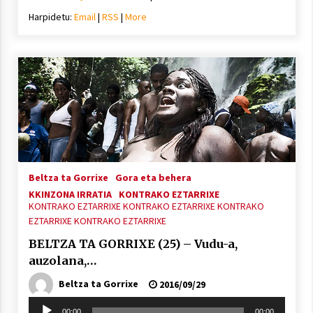
Harpidetu:
Email
|
RSS
|
More
Beltza ta Gorrixe
Gora eta behera
KKINZONA IRRATIA
KONTRAKO EZTARRIXE
KONTRAKO EZTARRIXE
KONTRAKO EZTARRIXE
KONTRAKO
EZTARRIXE
KONTRAKO EZTARRIXE
BELTZA TA GORRIXE (25) – Vudu-a,
auzolana,…
Beltza ta Gorrixe
2016/09/29
Soinu
00:00
00:00