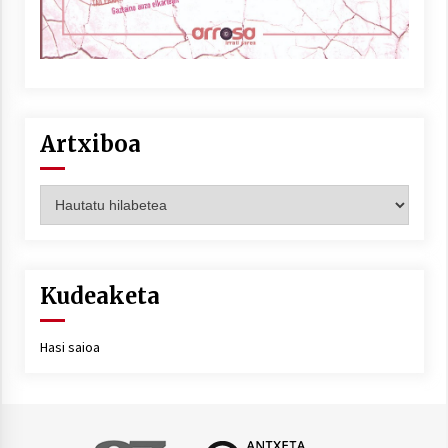
Artxiboa
Artxiboa
Kudeaketa
Hasi saioa