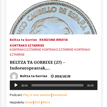
Beltza ta Gorrixe
KKINZONA IRRATIA
KONTRAKO EZTARRIXE
KONTRAKO EZTARRIXE
KONTRAKO EZTARRIXE
KONTRAKO
EZTARRIXE
BELTZA TA GORRIXE (27) –
Indoeuropearrak,…
Beltza ta Gorrixe
2016/10/28
Soinu
00:00
00:00
erreproduzigailua
Podcast:
Play in new window
|
Download
Harpidetu:
Email
|
RSS
|
More