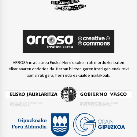
ARROSA irrati sarea Euskal Herri osoko irrati mordoxka baten
elkarlanaren ondorioa da. Bertan biltzen garen irrati gehienak txiki
xamarrak gara, herri edo eskualde mailakoak.