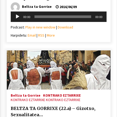
Beltza ta Gorrixe
2016/06/09
Soinu
00:00
00:00
erreproduzigailua
Podcast:
Play in new window
|
Download
Harpidetu:
Email
|
RSS
|
More
Beltza ta Gorrixe
KONTRAKO EZTARRIXE
KONTRAKO EZTARRIXE
KONTRAKO EZTARRIXE
BELTZA TA GORRIXE (22.a) – Gizotxo,
Sexualitatea…