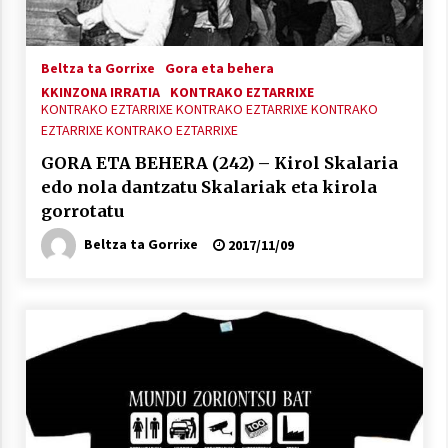
2021/11/25
Beltza ta Gorrixe
Gora eta behera
KKINZONA IRRATIA
KONTRAKO EZTARRIXE
KONTRAKO EZTARRIXE
KONTRAKO EZTARRIXE
KONTRAKO
EZTARRIXE
KONTRAKO EZTARRIXE
Mahai-ingurua: irratia, podcastak
GORA ETA BEHERA (242) – Kirol Skalaria
eta ondoren zer?
edo nola dantzatu Skalariak eta kirola
2021/11/12
gorrotatu
Beltza ta Gorrixe
2017/11/09
Arrosaren IX. Topaketak – Mila
esker guztioi!
2021/11/11