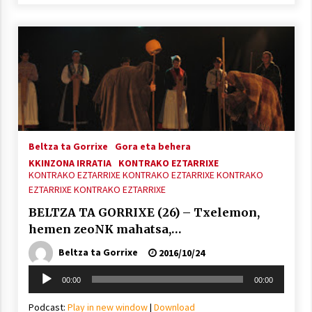
Beltza ta Gorrixe
Gora eta behera
KKINZONA IRRATIA
KONTRAKO EZTARRIXE
KONTRAKO EZTARRIXE
KONTRAKO EZTARRIXE
KONTRAKO
EZTARRIXE
KONTRAKO EZTARRIXE
BELTZA TA GORRIXE (26) – Txelemon,
hemen zeoNK mahatsa,…
Beltza ta Gorrixe
2016/10/24
Soinu
00:00
00:00
erreproduzigailua
Podcast:
Play in new window
|
Download