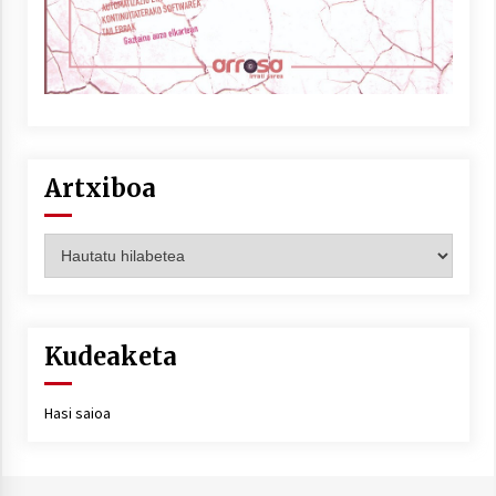
Artxiboa
Artxiboa
Kudeaketa
Hasi saioa