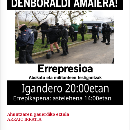
2021/11/25
Mahai-ingurua: irratia, podcastak
eta ondoren zer?
2021/11/12
Arrosaren IX. Topaketak – Mila
esker guztioi!
2021/11/11
Ahuntzaren gauerdiko eztula
ARRAIO IRRATIA