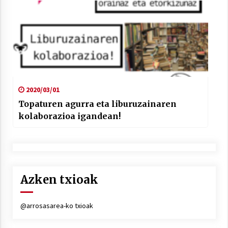
2020/03/01
Topaturen agurra eta liburuzainaren
kolaborazioa igandean!
Azken txioak
@arrosasarea-ko txioak