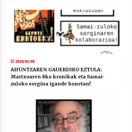
2020/03/08
AHUNTZAREN GAUERDIKO EZTULA:
Martxoaren 8ko kronikak eta Samai-
zuloko sorgina igande honetan!