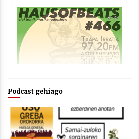
Arrosaren laburpen bideoa Hamaika
Telebistaren eskutik
2021/06/30
Podcast gehiago