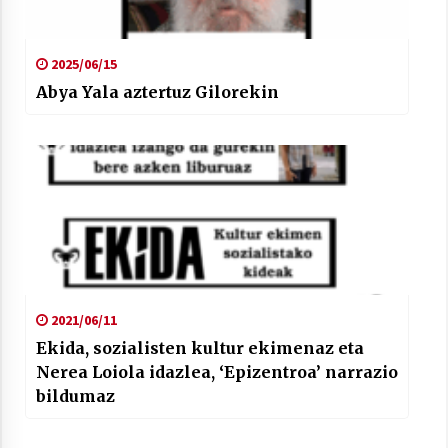
2025/06/15
Abya Yala aztertuz Gilorekin
2021/06/11
Ekida, sozialisten kultur ekimenaz eta
Nerea Loiola idazlea, ‘Epizentroa’ narrazio
bildumaz