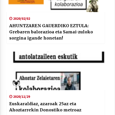
2020/02/02
AHUNTZAREN GAUERDIKO EZTULA:
Grebaren balorazioa eta Samai-zuloko
sorgina igande honetan!
2020/11/29
Euskaraldiaz, azaroak 25az eta
Ahoztarrekin Donostiko metroaz