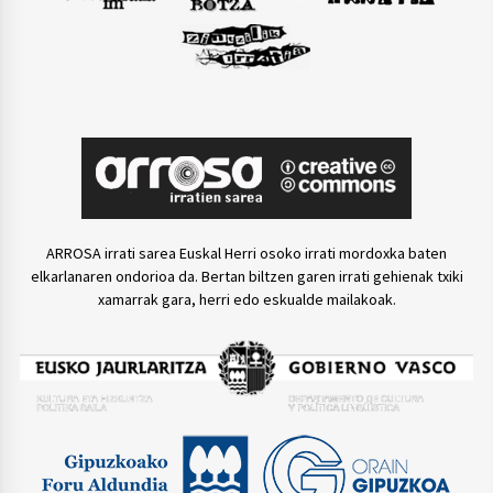
ARROSA irrati sarea Euskal Herri osoko irrati mordoxka baten
elkarlanaren ondorioa da. Bertan biltzen garen irrati gehienak txiki
xamarrak gara, herri edo eskualde mailakoak.