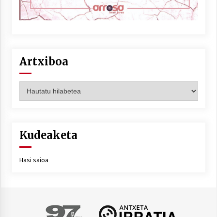
Artxiboa
Artxiboa
Kudeaketa
Hasi saioa