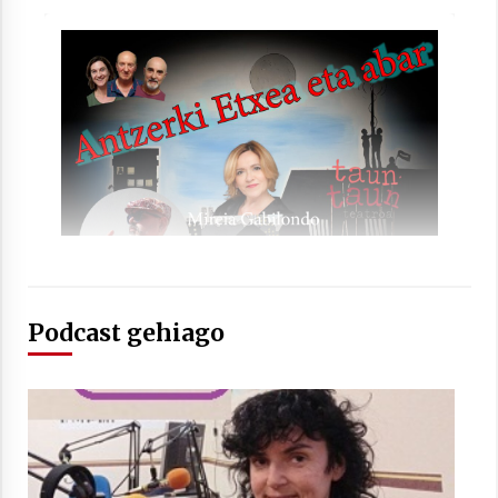
2021/07/01
Arrosaren laburpen bideoa Hamaika
Telebistaren eskutik
2021/06/30
Podcast gehiago