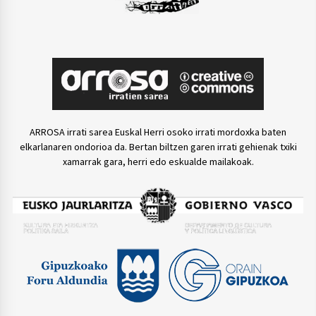
ARROSA irrati sarea Euskal Herri osoko irrati mordoxka baten
elkarlanaren ondorioa da. Bertan biltzen garen irrati gehienak txiki
xamarrak gara, herri edo eskualde mailakoak.