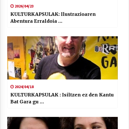
2026/04/23
KULTURKAPSULAK: Ilustrazioaren
Abentura Erraldoia …
2024/04/18
KULTURKAPSULAK : Isiltzen ez den Kantu
Bat Gara gu …