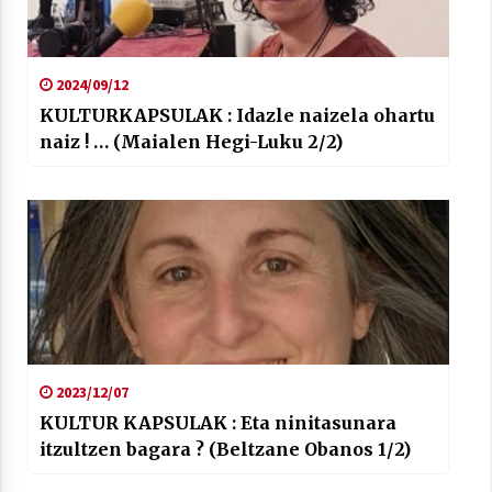
2024/09/12
KULTURKAPSULAK : Idazle naizela ohartu
naiz ! … (Maialen Hegi-Luku 2/2)
2023/12/07
KULTUR KAPSULAK : Eta ninitasunara
itzultzen bagara ? (Beltzane Obanos 1/2)