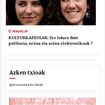
2026/01/29
KULTURKAPSULAK: Zer lotura dute
polifonia, sexua eta soinu elektronikoak ?
Azken txioak
@arrosasarea-ko txioak