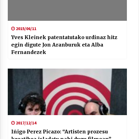
2015/06/11
Yves Kleinek patentatutako urdinaz hitz
Arrosaren laburpen bideoa Hamaika
egin digute Jon Aranburuk eta Alba
Telebistaren eskutik
Fernandezek
2021/06/30
2017/12/14
Iñigo Perez Picazo: “Artisten prozesu