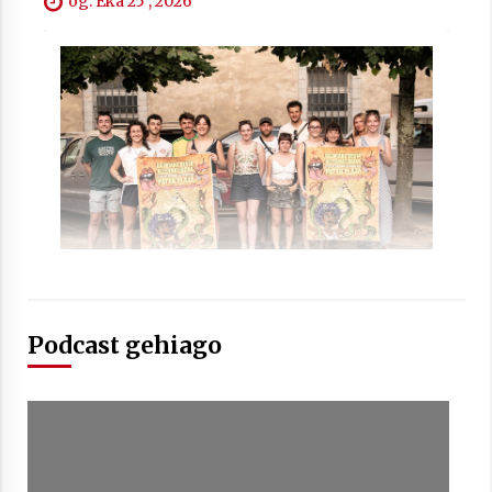
og. Eka 25 , 2026
Berria egunkarian elkarrizketa
Arrosaren 20 urteez
2021/07/06
Hala Bedi irratiko Hizpidea saioan
Arrosaren 20 urteez
2021/07/03
Podcast gehiago
Zebrabidearen denboraldi amaiera
EHZtik
2021/07/01