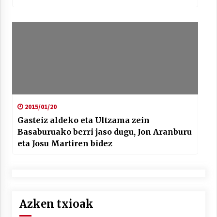
2015/01/20
Gasteiz aldeko eta Ultzama zein
Basaburuako berri jaso dugu, Jon Aranburu
eta Josu Martiren bidez
Azken txioak