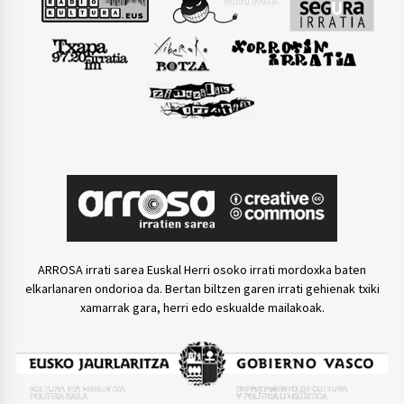
ARROSA irrati sarea Euskal Herri osoko irrati mordoxka baten
elkarlanaren ondorioa da. Bertan biltzen garen irrati gehienak txiki
xamarrak gara, herri edo eskualde mailakoak.