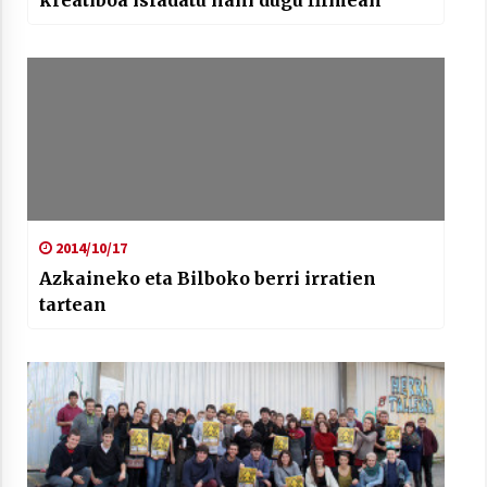
kreatiboa isladatu nahi dugu filmean”
2014/10/17
Azkaineko eta Bilboko berri irratien
tartean