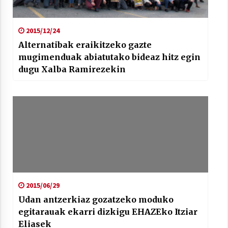
2015/12/24
Alternatibak eraikitzeko gazte
mugimenduak abiatutako bideaz hitz egin
dugu Xalba Ramirezekin
2015/06/29
Udan antzerkiaz gozatzeko moduko
egitarauak ekarri dizkigu EHAZEko Itziar
Eliasek