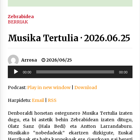
2021/11/25
Zebrabidea
BERRIAK
Musika Tertulia · 2026.06.25
Mahai-ingurua: irratia, podcastak
eta ondoren zer?
Arrosa
2026/06/25
2021/11/12
Soinu
00:00
00:00
erreproduzigailua
Podcast:
Play in new window
|
Download
Harpidetu:
Email
|
RSS
Arrosaren IX. Topaketak – Mila
esker guztioi!
Denboraldi honetan ostegunero Musika Tertulia izaten
dugu, eta bi astetik behin Zebrabidean izaten ditugu,
2021/11/11
Olatz Sanz (Hala Bedi) eta Antton Larrandaburu.
Musikako “nobedadeak” ekartzen dizkigute, Euskal
Herrikoak eta baita kanpokoak ere. Gaurkoan gai berezi