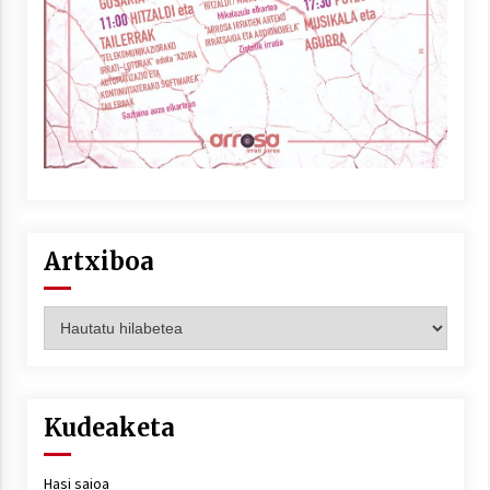
Artxiboa
Artxiboa
Kudeaketa
Hasi saioa