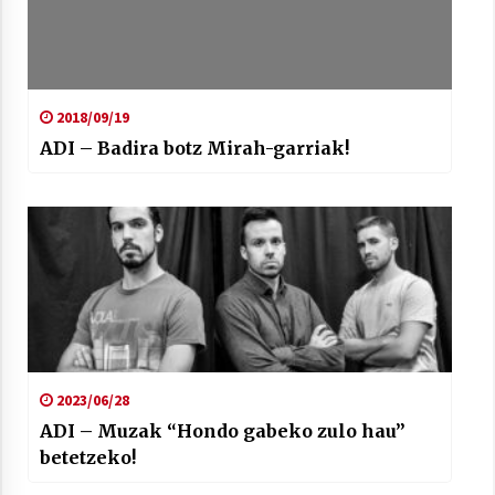
2018/09/19
ADI – Badira botz Mirah-garriak!
2023/06/28
ADI – Muzak “Hondo gabeko zulo hau”
betetzeko!