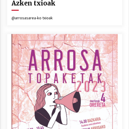
Azken txioak
@arrosasarea-ko txioak