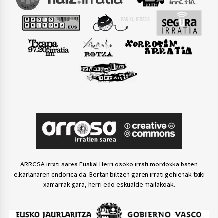
ARROSA irrati sarea Euskal Herri osoko irrati mordoxka baten
elkarlanaren ondorioa da. Bertan biltzen garen irrati gehienak txiki
xamarrak gara, herri edo eskualde mailakoak.