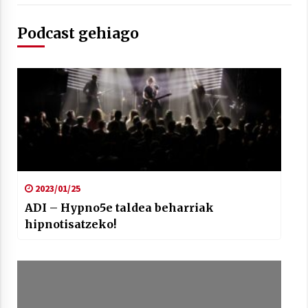
Podcast gehiago
Arrosaren laburpen bideoa Hamaika
Telebistaren eskutik
2021/06/30
2023/01/25
ADI – Hypno5e taldea beharriak
hipnotisatzeko!