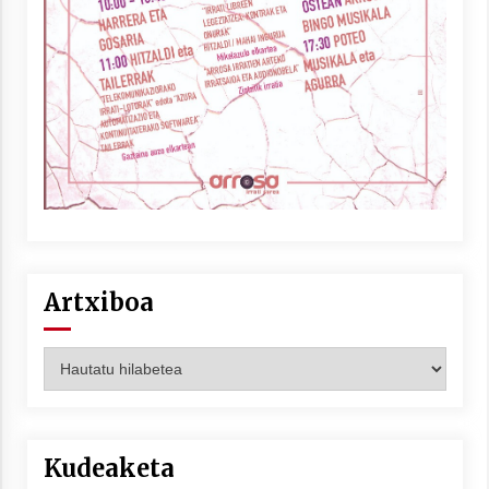
Artxiboa
Artxiboa
Kudeaketa