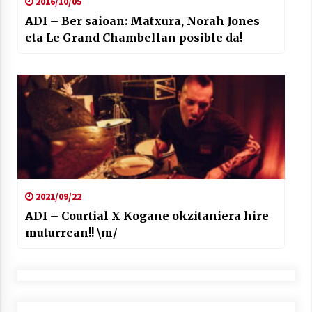
2016/10/05
ADI – Ber saioan: Matxura, Norah Jones
eta Le Grand Chambellan posible da!
2021/09/22
ADI – Courtial X Kogane okzitaniera hire
muturrean!! \m/