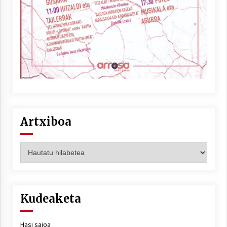
Artxiboa
Artxiboa
Kudeaketa
Hasi saioa