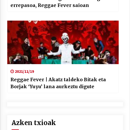
errepasoa, Reggae Fever saioan
2021/11/19
Reggae Fever | Akatz taldeko Bitak eta
Borjak ‘Yuyu’ lana aurkeztu digute
Azken txioak