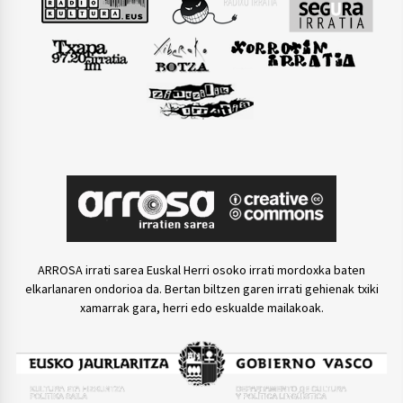
ARROSA irrati sarea Euskal Herri osoko irrati mordoxka baten
elkarlanaren ondorioa da. Bertan biltzen garen irrati gehienak txiki
xamarrak gara, herri edo eskualde mailakoak.