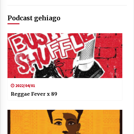
Podcast gehiago
Arrosaren laburpen bideoa Hamaika
Telebistaren eskutik
2021/06/30
2022/04/01
Reggae Fever x 89