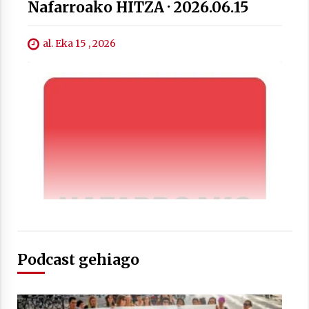
Nafarroako HITZA · 2026.06.15
al. Eka 15 , 2026
Berria egunkarian elkarrizketa
Arrosaren 20 urteez
2021/07/06
Hala Bedi irratiko Hizpidea saioan
Arrosaren 20 urteez
2021/07/03
Podcast gehiago
Zebrabidearen denboraldi amaiera
EHZtik