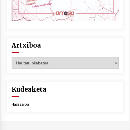
Artxiboa
Artxiboa
Kudeaketa
Hasi saioa