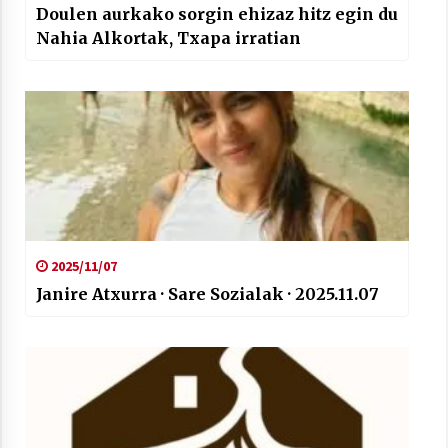
Doulen aurkako sorgin ehizaz hitz egin du
Nahia Alkortak, Txapa irratian
2025/11/07
Janire Atxurra · Sare Sozialak · 2025.11.07