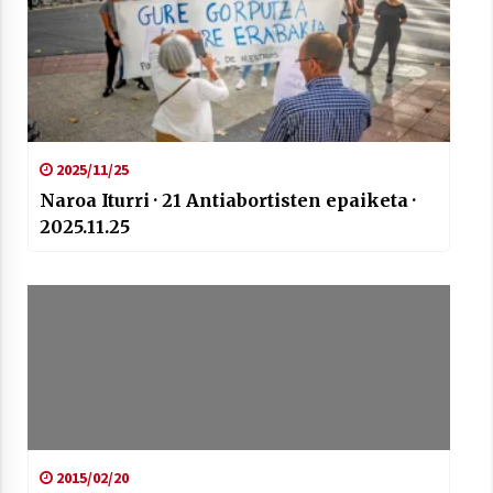
2021/07/01
Arrosaren laburpen bideoa Hamaika
2025/11/25
Telebistaren eskutik
Naroa Iturri · 21 Antiabortisten epaiketa ·
2021/06/30
2025.11.25
2015/02/20