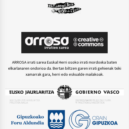
ARROSA irrati sarea Euskal Herri osoko irrati mordoxka baten
elkarlanaren ondorioa da. Bertan biltzen garen irrati gehienak txiki
xamarrak gara, herri edo eskualde mailakoak.