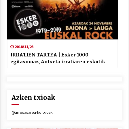
2018/11/23
IRRATIEN TARTEA | Esker 1000
egitasmoaz, Antxeta irratiaren eskutik
Azken txioak
@arrosasarea-ko txioak