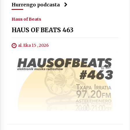
Hurrengo podcasta
Haus of Beats
Berria egunkarian elkarrizketa
HAUS OF BEATS 463
Arrosaren 20 urteez
2021/07/06
al. Eka 15 , 2026
Hala Bedi irratiko Hizpidea saioan
Arrosaren 20 urteez
2021/07/03
Zebrabidearen denboraldi amaiera
EHZtik
2021/07/01