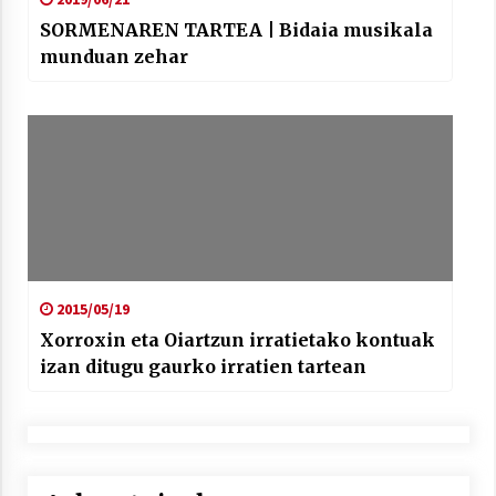
SORMENAREN TARTEA | Bidaia musikala
munduan zehar
2015/05/19
Xorroxin eta Oiartzun irratietako kontuak
izan ditugu gaurko irratien tartean