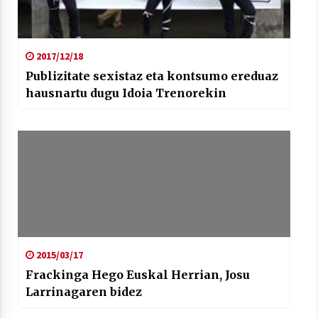
2017/12/18
Publizitate sexistaz eta kontsumo ereduaz
hausnartu dugu Idoia Trenorekin
2015/03/17
Frackinga Hego Euskal Herrian, Josu
Larrinagaren bidez