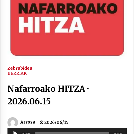
2021/11/25
Mahai-ingurua: irratia, podcastak
eta ondoren zer?
2021/11/12
Zebrabidea
BERRIAK
Nafarroako HITZA ·
2026.06.15
Arrosaren IX. Topaketak – Mila
esker guztioi!
2021/11/11
Arrosa
2026/06/15
Soinu
00:00
00:00