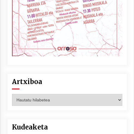
Artxiboa
Artxiboa
Kudeaketa