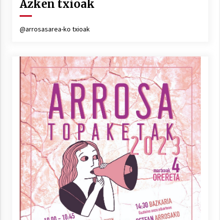
Azken txioak
@arrosasarea-ko txioak