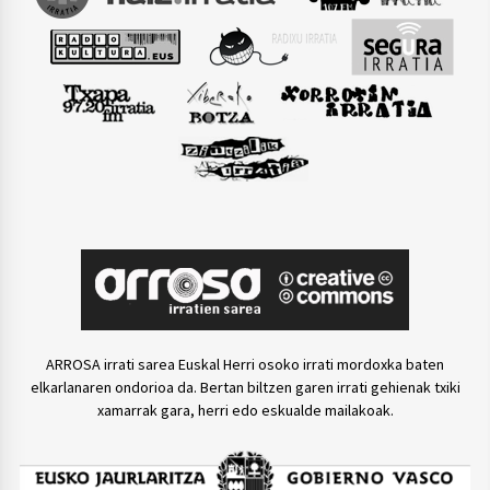
ARROSA irrati sarea Euskal Herri osoko irrati mordoxka baten
elkarlanaren ondorioa da. Bertan biltzen garen irrati gehienak txiki
xamarrak gara, herri edo eskualde mailakoak.