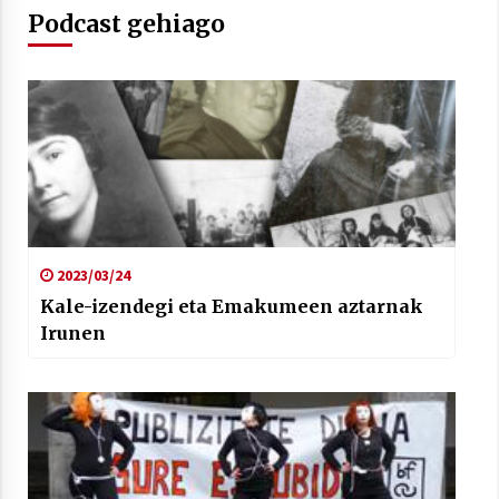
Podcast gehiago
Arrosaren laburpen bideoa Hamaika
Telebistaren eskutik
2021/06/30
2023/03/24
Kale-izendegi eta Emakumeen aztarnak
Irunen