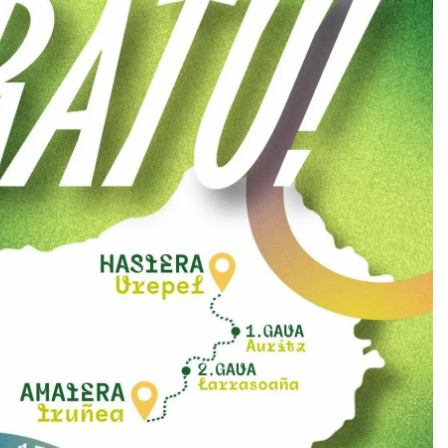
Arrosa sareko IX. topaketak!
2021/10/13
Arrosari buruzko erreportaia
2021/07/16
Zebrabidearen denboraldi
amaiera EHZtik
2021/07/01