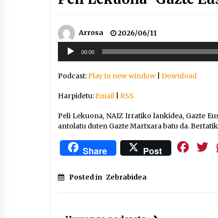
Arrosa
2026/06/11
Soinu
00:00
erreproduzigailua
Podcast:
Play in new window
|
Download
Harpidetu:
Email
|
RSS
Peli Lekuona, NAIZ Irratiko lankidea, Gazte Eu
antolatu duten Gazte Martxara batu da. Bertat
Fa
Share
Post
Posted in
Zebrabidea