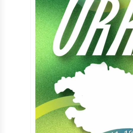
Arrosaren IX. Topaketak –
Mila esker guztioi!
2021/11/11
Segura irratian Arrosaren 20
urteez
2021/07/22
Hala Bedi irratiko Hizpidea
saioan Arrosaren 20 urteez
2021/07/03