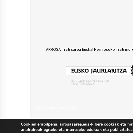
ARROSA irrati sarea Euskal Herri osoko irrati mor
TWITTER @arrosasarea
Cookien erabilpena. arrosasarea.eus-k bere cookiak eta hir
analitikoak egiteko eta intereseko edukiak eta publizitatea