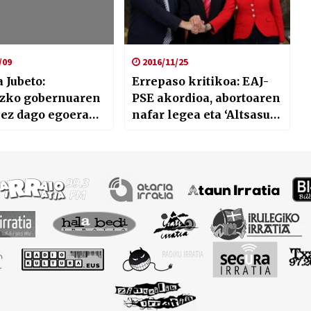
eta Judimendiko Sugar
Kultur Fest
/09
2016/11/25
 Jubeto:
Errepaso kritikoa: EAJ-
izko gobernuaren
PSE akordioa, abortoaren
 ez dago egoera
nafar legea eta ‘Altsasu’
uelta emateko
manifestazioa
girik”