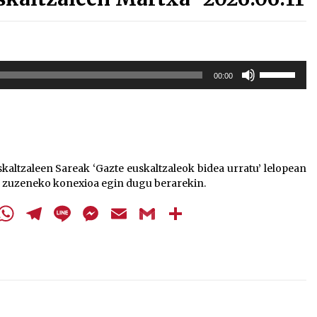
Erabili
00:00
gora/behera
gezi-
teklak
bolumena
igotzeko
edo
skaltzaleen Sareak ‘Gazte euskaltzaleok bidea urratu’ lelopean
jaisteko.
ik zuzeneko konexioa egin dugu berarekin.
cebook
Twitter
WhatsApp
Telegram
Line
Messenger
Email
Gmail
Share