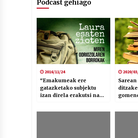
Podcast gehiago
2016/11/24
2020/03
“Emakumeak ere
Sarean 
gatazketako subjektu
ditzake
izan direla erakutsi nahi
gomend
dugu”
Tolosa