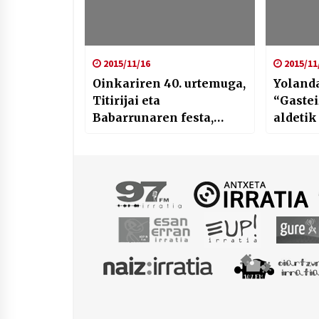
2015/11/16
2015/11
Oinkariren 40. urtemuga,
Yolanda
Titirijai eta
“Gaste
Babarrunaren festa,
aldetik
Ataria irratiaren bidez
honi b
gogo ar