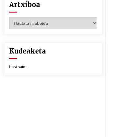
Artxiboa
Artxiboa
Kudeaketa
Hasi saioa