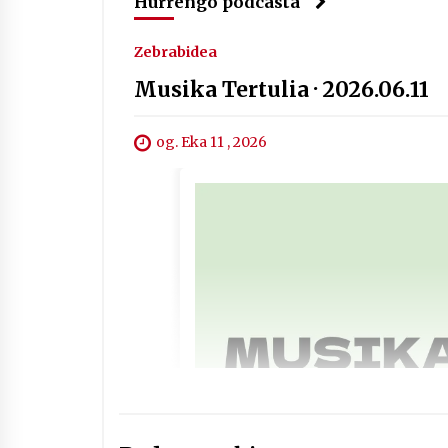
Hurrengo podcasta
Zebrabidea
Musika Tertulia · 2026.06.11
og. Eka 11 , 2026