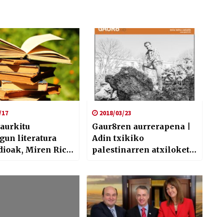
/17
2018/03/23
aurkitu
Gaur8ren aurrerapena |
gun literatura
Adin txikiko
ioak, Miren Rico
palestinarren atxiloketa
ren eskutik
sistematikoak,
Arberoako ikastolako
dinamika, musika
automatikoki sortzeko
eta sailkatzeko metodoa