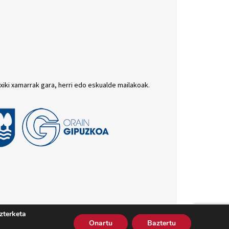
txiki xamarrak gara, herri edo eskualde mailakoak.
zterketa
batutasun politika
Cookie politika
Harremana
Onartu
Baztertu