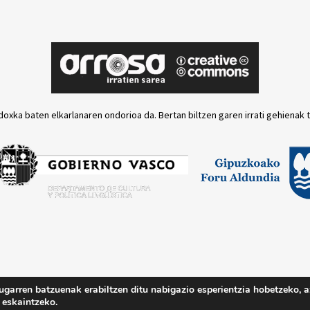
doxka baten elkarlanaren ondorioa da. Bertan biltzen garen irrati gehienak 
ugarren batzuenak erabiltzen ditu nabigazio esperientzia hobetzeko, a
Lege oharra
Pri
 eskaintzeko.