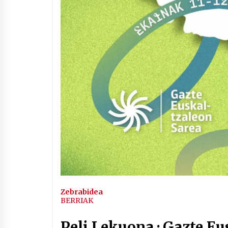
Zebrabidea
BERRIAK
Peli Lekuona · Gazte Eu