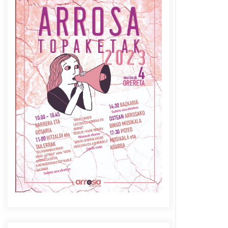
Azaroak 6 Iurretan Arrosa
sarearen IX. topaketak
2021/10/04
Berria egunkarian
elkarrizketa Arrosaren 20
urteez
2021/07/06
Arrosaren laburpen bideoa
Hamaika Telebistaren eskutik
2021/06/30