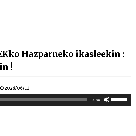
Arrosa sareko IX. topaketak!
2021/10/13
Arrosari buruzko erreportaia
2021/07/16
o Hazparneko ikasleekin :
in !
Zebrabidearen denboraldi
2026/06/11
amaiera EHZtik
Erabili
2021/07/01
00:00
gora/behera
gezi-
teklak
bolumena
igotzeko
edo