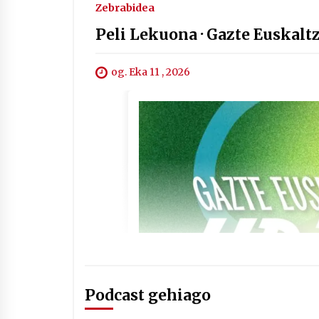
Zebrabidea
Peli Lekuona · Gazte Euskaltz
og. Eka 11 , 2026
Podcast gehiago