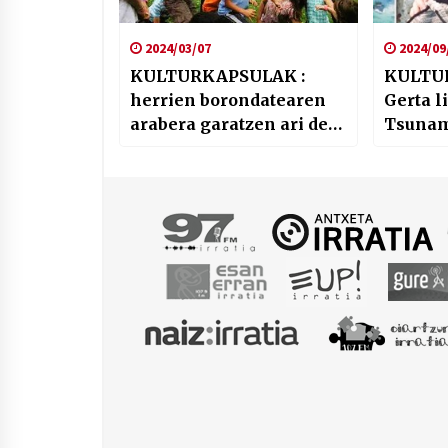
2024/03/07
2024/09
KULTURKAPSULAK :
KULTU
herrien borondatearen
Gerta l
arabera garatzen ari den
Tsunam
proiektua … (Udaleku
suntsit
2/2)