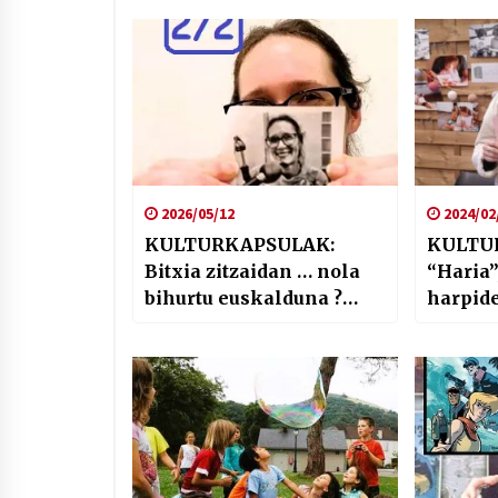
2026/05/12
2024/02
KULTURKAPSULAK:
KULTU
Bitxia zitzaidan … nola
“Haria”
bihurtu euskalduna ?
harpid
(Blair Clark 2/2)
irakur
sustatz