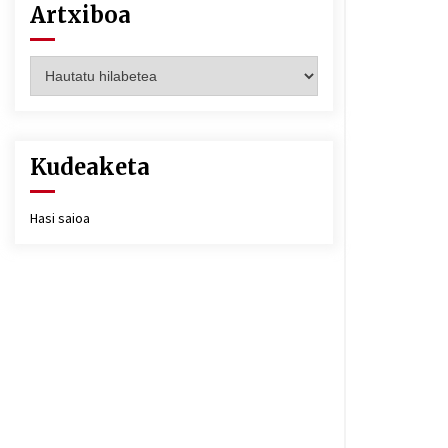
Artxiboa
Artxiboa
Kudeaketa
Hasi saioa