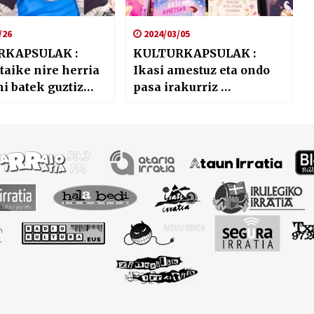
/26
2024/03/05
RKAPSULAK :
KULTURKAPSULAK :
itaike nire herria
Ikasi amestuz eta ondo
i batek guztiz
pasa irakurriz …
zea …