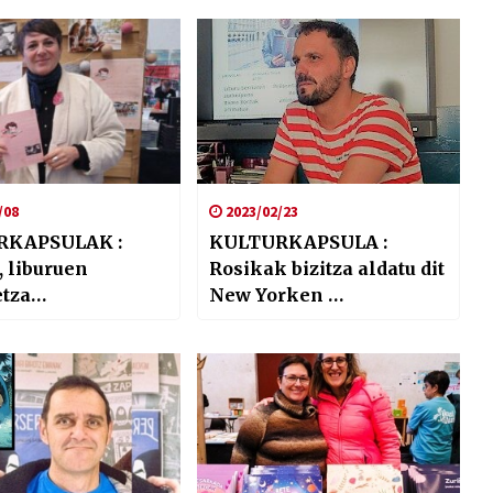
/08
2023/02/23
RKAPSULAK :
KULTURKAPSULA :
, liburuen
Rosikak bizitza aldatu dit
etza
New Yorken …
zaletasuna
eko !