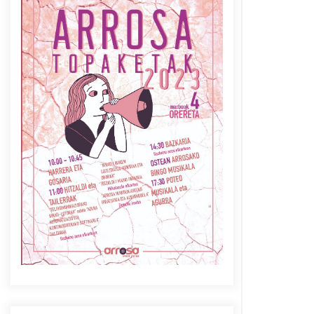
Azaroak 6 Iurretan Arrosa
sarearen IX. topaketak
2021/10/04
Berria egunkarian
elkarrizketa Arrosaren 20
urteez
2021/07/06
Arrosaren laburpen bideoa
Hamaika Telebistaren eskutik
2021/06/30