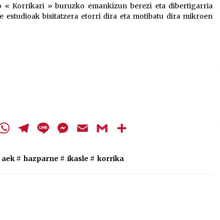
 « Korrikari » buruzko emankizun berezi eta dibertigarria
jaisteko.
e estudioak bisitatzera etorri dira eta motibatu dira mikroen
cebook
Twitter
WhatsApp
Telegram
Line
Messenger
Email
Gmail
Share
aek
#
hazparne
#
ikasle
#
korrika