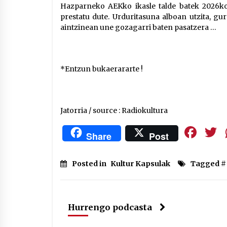
Hazparneko AEKko ikasle talde batek 2026ko
prestatu dute. Urduritasuna alboan utzita, gur
aintzinean une gozagarri baten pasatzera …
*Entzun bukaerararte !
Jatorria / source : Radiokultura
Fa
Share
Post
Posted in
Kultur Kapsulak
Tagged #
Hurrengo podcasta