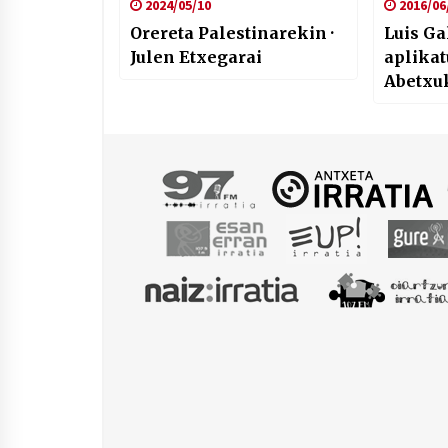
2024/05/10
2016/06
Orereta Palestinarekin ·
Luis Ga
Julen Etxegarai
aplikat
Abetxuk
legoke