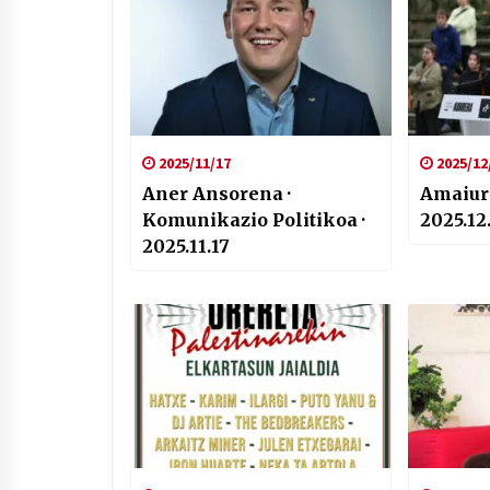
2025/11/17
2025/12
Aner Ansorena ·
Amaiur 
Komunikazio Politikoa ·
2025.12
2025.11.17