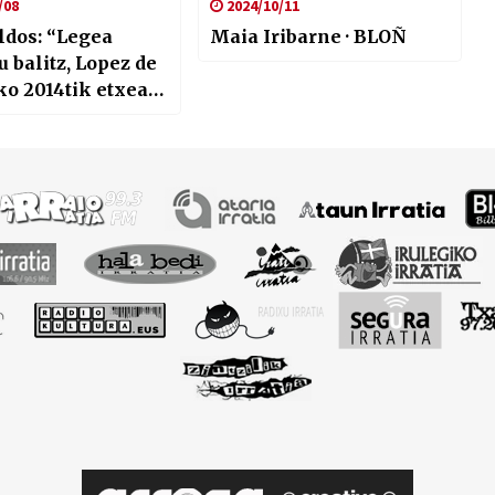
/08
2024/10/11
ldos: “Legea
Maia Iribarne · BLOÑ
u balitz, Lopez de
o 2014tik etxean
”