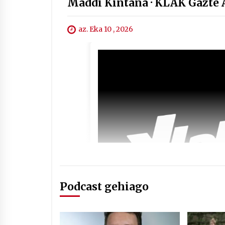
Maddi Kintana · KLAK Gazte A
az. Eka 10 , 2026
Podcast gehiago