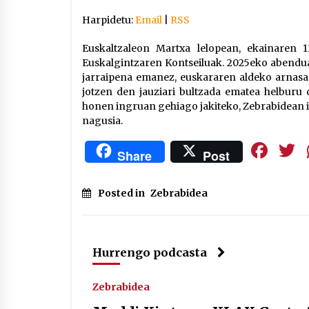
Harpidetu:
Email
|
RSS
Euskaltzaleon Martxa lelopean, ekainaren 
Euskalgintzaren Kontseiluak. 2025eko abendua
jarraipena emanez, euskararen aldeko arnasa 
jotzen den jauziari bultzada ematea helburu
honen ingruan gehiago jakiteko, Zebrabidean i
nagusia.
Fa
Share
Post
Posted in
Zebrabidea
Hurrengo podcasta
Zebrabidea