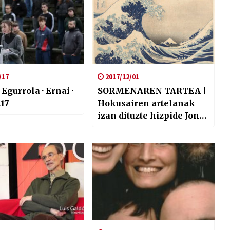
/17
2017/12/01
Egurrola · Ernai ·
SORMENAREN TARTEA |
.17
Hokusairen artelanak
izan dituzte hizpide Jon
Aranburu eta Alba
Fernandezek