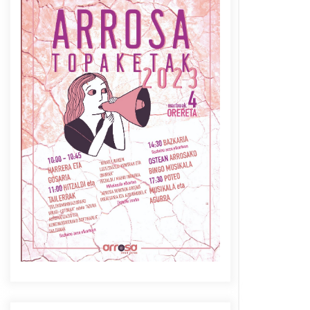
Azaroak 6 Iurretan Arrosa
sarearen IX. topaketak
2021/10/04
Berria egunkarian
elkarrizketa Arrosaren 20
urteez
2021/07/06
Arrosaren laburpen bideoa
Hamaika Telebistaren eskutik
2021/06/30