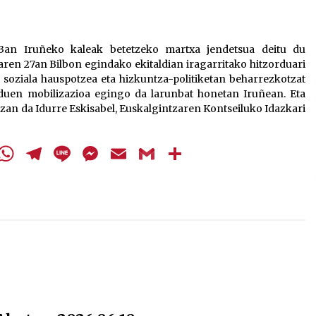
bolumena
igotzeko
edo
13an Iruñeko kaleak betetzeko martxa jendetsua deitu du
jaisteko.
ren 27an Bilbon egindako ekitaldian iragarritako hitzorduari
soziala hauspotzea eta hizkuntza-politiketan beharrezkotzat
 duen mobilizazioa egingo da larunbat honetan Iruñean. Eta
zan da Idurre Eskisabel, Euskalgintzaren Kontseiluko Idazkari
cebook
Twitter
WhatsApp
Telegram
Line
Messenger
Email
Gmail
Share