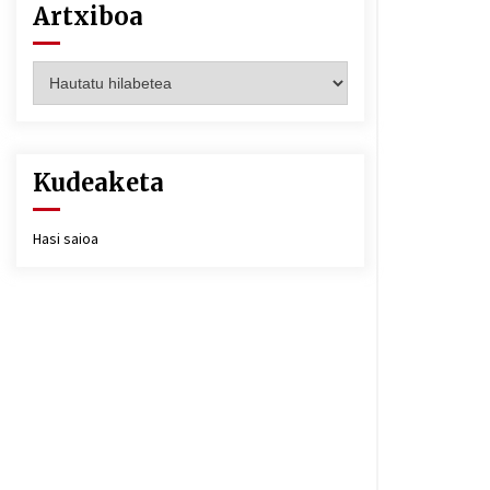
Artxiboa
Artxiboa
Kudeaketa
Hasi saioa