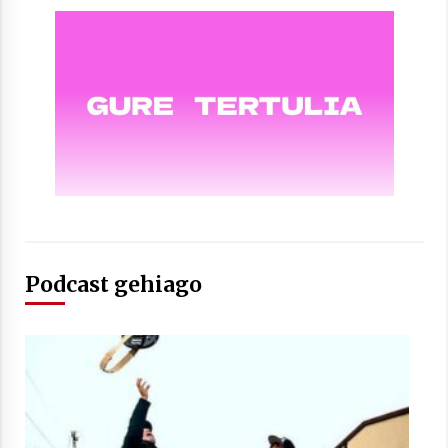
2021/07/01
Arrosaren laburpen bideoa Hamaika
Telebistaren eskutik
2021/06/30
Podcast gehiago