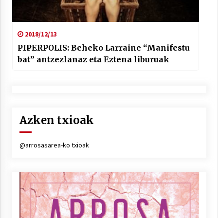
2018/12/13
PIPERPOLIS: Beheko Larraine “Manifestu
bat” antzezlanaz eta Eztena liburuak
Azken txioak
@arrosasarea-ko txioak