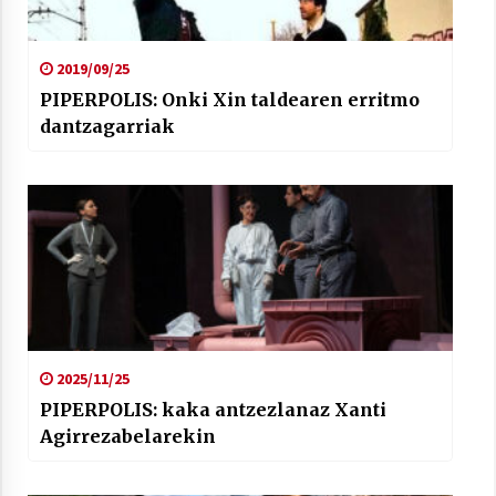
2019/09/25
PIPERPOLIS: Onki Xin taldearen erritmo
dantzagarriak
2025/11/25
PIPERPOLIS: kaka antzezlanaz Xanti
Agirrezabelarekin