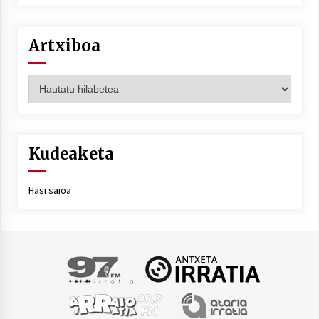
Artxiboa
Artxiboa
Kudeaketa
Hasi saioa