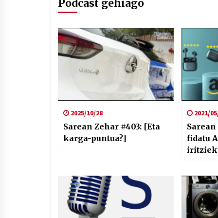
Podcast gehiago
2025/10/28
2021/05
Sarean Zehar #403: [Eta
Sarean 
karga-puntua?]
fidatu
iritziek
WhatsA
aldaket