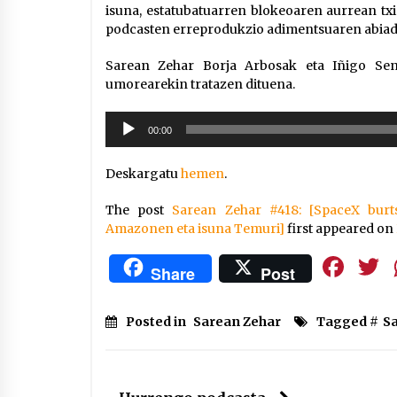
isuna, estatubatuarren blokeoaren aurrean tx
podcasten erreprodukzio adimentsuaren abiadu
Sarean Zehar Borja Arbosak eta Iñigo Sen
umorearekin tratazen dituena.
Soinu
00:00
erreproduzigailua
Deskargatu
hemen
.
The post
Sarean Zehar #418: [SpaceX burt
Amazonen eta isuna Temuri]
first appeared on
Fa
Share
Post
Posted in
Sarean Zehar
Tagged #
S