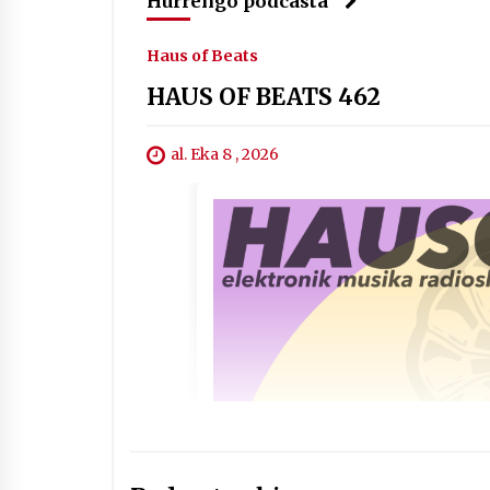
Hurrengo podcasta
Haus of Beats
HAUS OF BEATS 462
al. Eka 8 , 2026