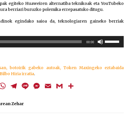
ipak egiteko Huaweiren alternatiba teknikoak eta YouTubeko
ra berriari buruzko polemika errepasatuko ditugu.
dinok egindako saioa da, teknologiaren gaineko berriak
Erabili
00:00
gora/behera
gezi-
teklak
bolumena
san, botoirik gabeko autoak, Token Maxingeko eztabaida
igotzeko
Bilbo Hiria irratia
.
edo
jaisteko.
cebook
Twitter
WhatsApp
Telegram
Line
Messenger
Email
Gmail
Share
arean Zehar