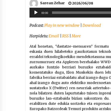
Sarean Zehar
2026/06/08
Soinu
00:00
erreproduzigailua
Podcast:
Play in new window
|
Download
Harpidetu:
Email
|
RSS
|
More
Atal honetan, “dastatze-menuaren” formatu 
eskasia duen hilabeteko gaurkotasun teknol
erraldoi teknologikoekiko mendekotasuna mur
zurrumurruez eta Appleren berehalako WWDC p
aurkako funtzio berriari buruzko eztabaida
komentatuko dugu, Elon Muskekin duen lehi
fabrika berriaz eztabaidatu ahal izango dugu 
ahal izango dugu auto elektriko modernoetan 
sustatzeko X (Twitter) ren neurriak aztertuko 
nola bilatzen duten lapurtutako txioen inpre
buruzko lan-eztabaida bizian sakontzen du. 
erabiltzen dute edukia sortzeko eta enpresar
Europako Batzordeak Temuri produktu arriskutsu