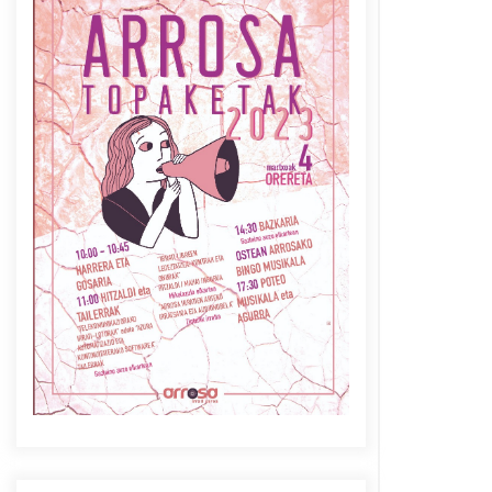
Azaroak 6 Iurretan Arrosa
sarearen IX. topaketak
2021/10/04
Berria egunkarian
elkarrizketa Arrosaren 20
urteez
2021/07/06
Arrosaren laburpen bideoa
Hamaika Telebistaren eskutik
2021/06/30