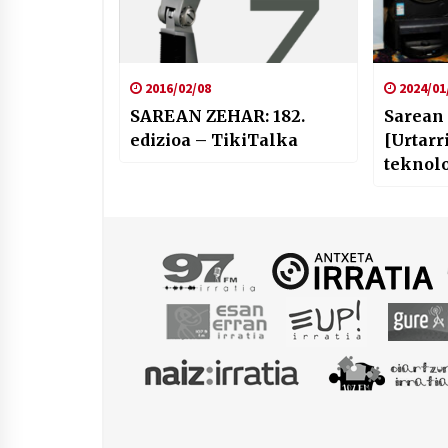
2016/02/08
2024/01
SAREAN ZEHAR: 182.
Sarean 
edizioa – TikiTalka
[Urtarr
teknol
topatze
joan be