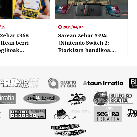
/15
2025/04/07
Zehar #368:
Sarean Zehar #394:
illean berri
[Nintendo Switch 2:
ogikoak
Etorkizun handikoa,
ko, Las Vegasera
baina garestia]
har dugu]