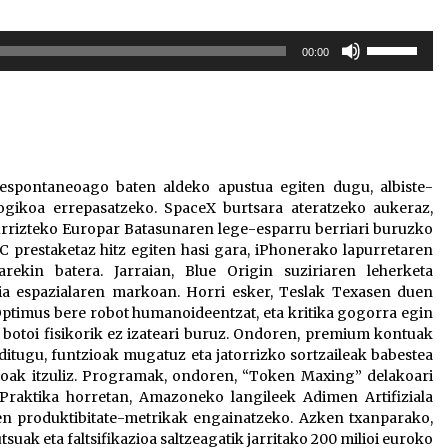
Erabili
00:00
gora/behera
gezi-
teklak
bolumena
igotzeko
edo
espontaneoago baten aldeko apustua egiten dugu, albiste-
jaisteko.
ogikoa errepasatzeko. SpaceX burtsara ateratzeko aukeraz,
rizteko Europar Batasunaren lege-esparru berriari buruzko
restaketaz hitz egiten hasi gara, iPhonerako lapurretaren
rekin batera. Jarraian, Blue Origin suziriaren leherketa
a espazialaren markoan. Horri esker, Teslak Texasen duen
Optimus bere robot humanoideentzat, eta kritika gogorra egin
botoi fisikorik ez izateari buruz. Ondoren, premium kontuak
ditugu, funtzioak mugatuz eta jatorrizko sortzaileak babestea
sioak itzuliz. Programak, ondoren, “Token Maxing” delakoari
Praktika horretan, Amazoneko langileek Adimen Artifiziala
en produktibitate-metrikak engainatzeko. Azken txanparako,
ak eta faltsifikazioa saltzeagatik jarritako 200 milioi euroko