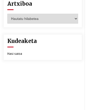
Artxiboa
Artxiboa
Kudeaketa
Hasi saioa