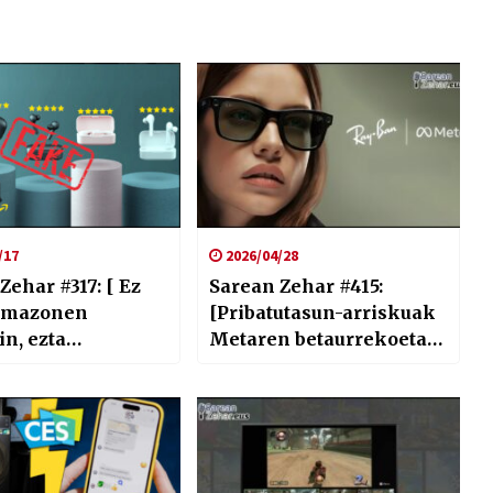
/17
2026/04/28
Zehar #317: [ Ez
Sarean Zehar #415:
 Amazonen
[Pribatutasun-arriskuak
in, ezta
Metaren betaurrekoetan,
ppen baldintzen
John Ternus Appleren
ekin ere ]
CEO berria eta autobus
autonomoak Norvegian]