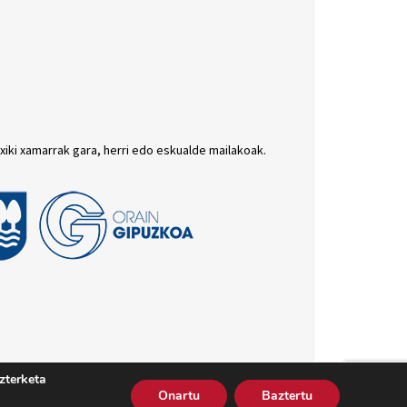
txiki xamarrak gara, herri edo eskualde mailakoak.
zterketa
batutasun politika
Cookie politika
Harremana
Onartu
Baztertu