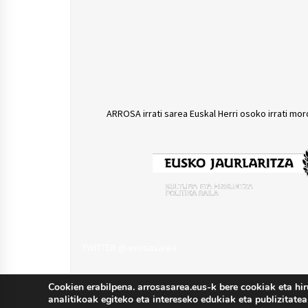
ARROSA irrati sarea Euskal Herri osoko irrati mor
TWITTER @arrosasarea
Cookien erabilpena. arrosasarea.eus-k bere cookiak eta hir
analitikoak egiteko eta intereseko edukiak eta publizitatea