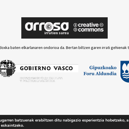
doxka baten elkarlanaren ondorioa da. Bertan biltzen garen irrati gehienak 
ugarren batzuenak erabiltzen ditu nabigazio esperientzia hobetzeko, a
Lege oharra
Pri
 eskaintzeko.