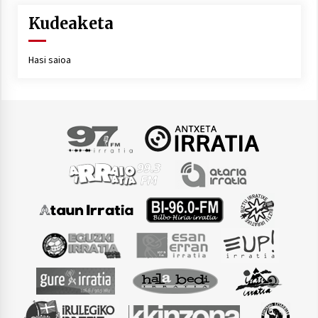
Kudeaketa
Hasi saioa