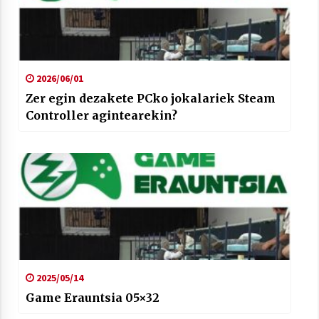
2026/06/01
Zer egin dezakete PCko jokalariek Steam
Controller agintearekin?
2025/05/14
Game Erauntsia 05×32