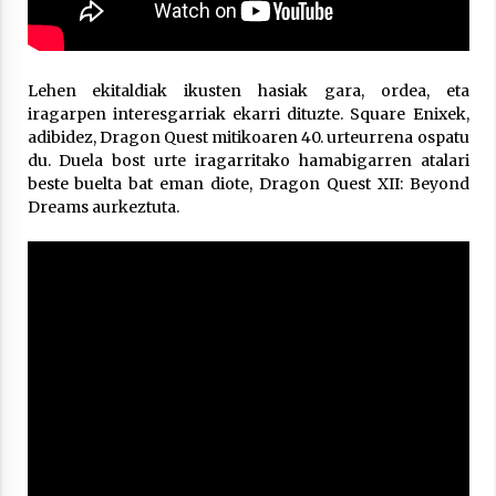
Lehen ekitaldiak ikusten hasiak gara, ordea, eta
iragarpen interesgarriak ekarri dituzte. Square Enixek,
adibidez, Dragon Quest mitikoaren 40. urteurrena ospatu
du. Duela bost urte iragarritako hamabigarren atalari
beste buelta bat eman diote, Dragon Quest XII: Beyond
Dreams aurkeztuta.