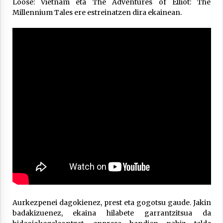
Loose: Vietnam eta The Adventures of Elliot: The
Millennium Tales ere estreinatzen dira ekainean.
Berria egunkarian elkarrizketa
Arrosaren 20 urteez
2021/07/06
Hala Bedi irratiko Hizpidea saioan
Arrosaren 20 urteez
2021/07/03
Zebrabidearen denboraldi amaiera
EHZtik
Aurkezpenei dagokienez, prest eta gogotsu gaude. Jakin
badakizuenez, ekaina hilabete garrantzitsua da
2021/07/01