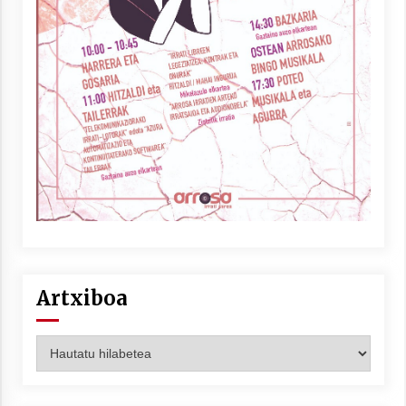
Artxiboa
Artxiboa