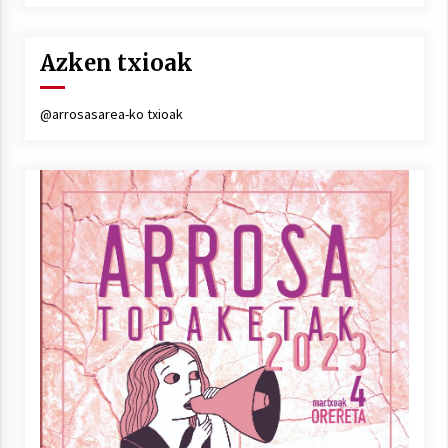
Azken txioak
@arrosasarea-ko txioak