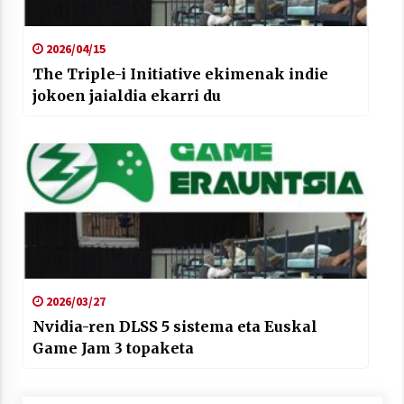
2026/04/15
The Triple-i Initiative ekimenak indie
jokoen jaialdia ekarri du
2026/03/27
Nvidia-ren DLSS 5 sistema eta Euskal
Game Jam 3 topaketa