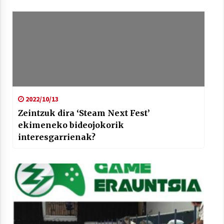
2022/10/13
Zeintzuk dira ‘Steam Next Fest’
ekimeneko bideojokorik
interesgarrienak?