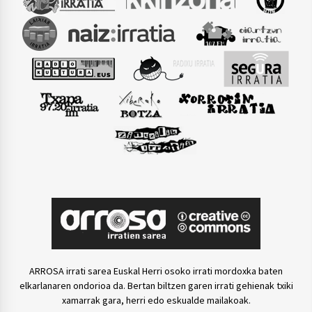
ARROSA irrati sarea Euskal Herri osoko irrati mordoxka baten
elkarlanaren ondorioa da. Bertan biltzen garen irrati gehienak txiki
xamarrak gara, herri edo eskualde mailakoak.