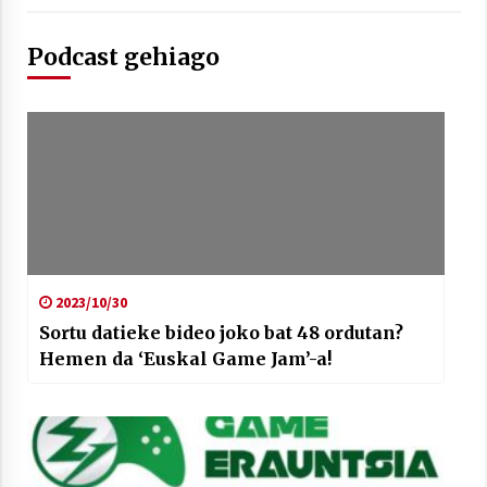
Podcast gehiago
2023/10/30
Sortu datieke bideo joko bat 48 ordutan?
Hemen da ‘Euskal Game Jam’-a!