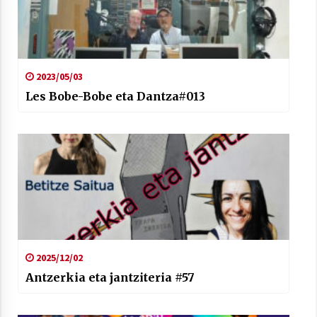
2023/05/03
Arrosaren laburpen bideoa Hamaika
Les Bobe-Bobe eta Dantza#013
Telebistaren eskutik
2021/06/30
2025/12/02
Antzerkia eta jantziteria #57