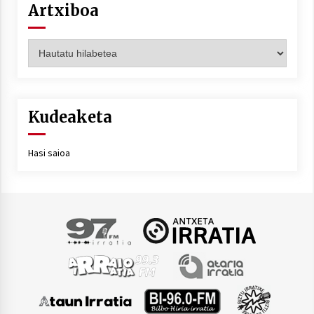
Artxiboa
Artxiboa
Kudeaketa
Hasi saioa