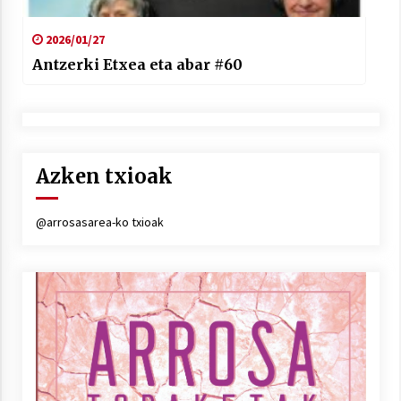
2026/01/27
Antzerki Etxea eta abar #60
Azken txioak
@arrosasarea-ko txioak