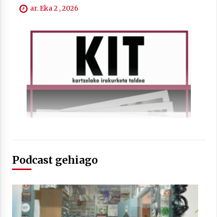
ar. Eka 2 , 2026
Berria egunkarian elkarrizketa
Arrosaren 20 urteez
2021/07/06
Hala Bedi irratiko Hizpidea saioan
Arrosaren 20 urteez
2021/07/03
Podcast gehiago
Zebrabidearen denboraldi amaiera
EHZtik
2021/07/01