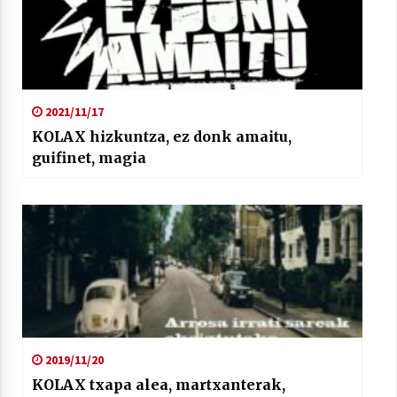
2021/11/17
KOLAX hizkuntza, ez donk amaitu,
guifinet, magia
2019/11/20
KOLAX txapa alea, martxanterak,