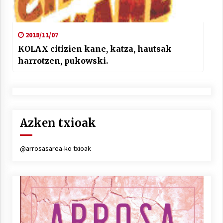
2018/11/07
KOLAX citizien kane, katza, hautsak
harrotzen, pukowski.
Azken txioak
@arrosasarea-ko txioak