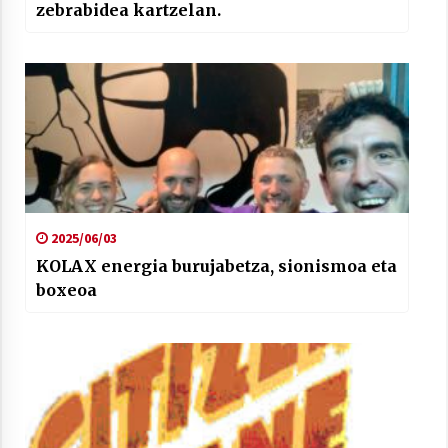
zebrabidea kartzelan.
2025/06/03
KOLAX energia burujabetza, sionismoa eta
boxeoa