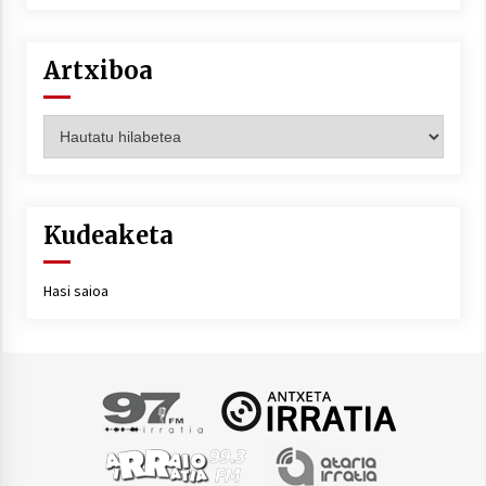
Artxiboa
Artxiboa
Kudeaketa
Hasi saioa