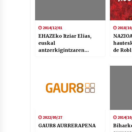
2014/12/01
2018/10
EHAZEko Itziar Elias,
NAZIOA
euskal
hautes
antzerkigintzaren
de Robl
dokumentazio beharrez
2022/05/27
2014/10
GAUR8 AURRERAPENA
Bihark