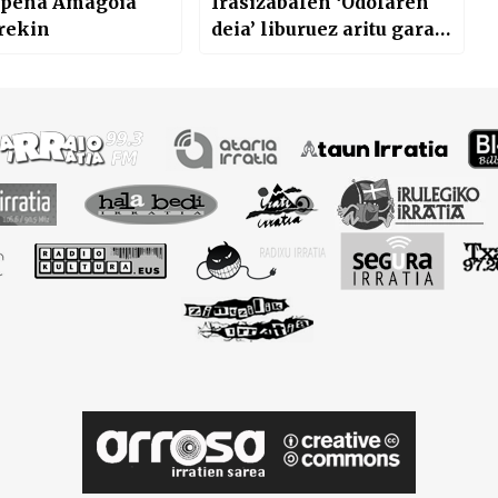
apena Amagoia
Irasizabalen ‘Odolaren
rekin
deia’ liburuez aritu gara
Amaia Goikoetxearekin