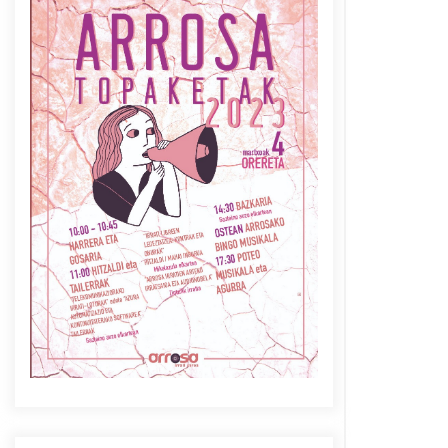
Azaroak 6 Iurretan Arrosa
sarearen IX. topaketak
2021/10/04
Berria egunkarian
elkarrizketa Arrosaren 20
urteez
2021/07/06
Arrosaren laburpen bideoa
Hamaika Telebistaren eskutik
2021/06/30