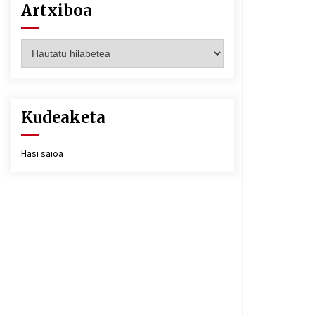
Artxiboa
Artxiboa
Kudeaketa
Hasi saioa