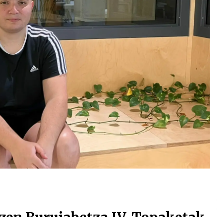
Arrosa sareko IX. topaketak!
2021/10/13
Arrosari buruzko erreportaia
2021/07/16
Zebrabidearen denboraldi
amaiera EHZtik
2021/07/01