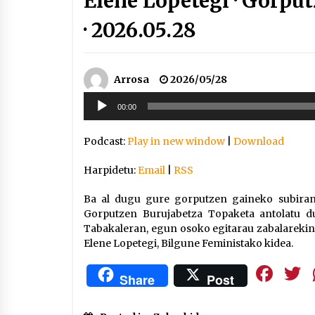
Elene Lopetegi · Gorpu
· 2026.05.28
Arrosa
2026/05/28
Soinu
00:00
erreproduzigailua
Podcast:
Play in new window
|
Download
Harpidetu:
Email
|
RSS
Ba al dugu gure gorputzen gaineko subiran
Gorputzen Burujabetza Topaketa antolatu d
Tabakaleran, egun osoko egitarau zabalareki
Elene Lopetegi, Bilgune Feministako kidea.
Fa
Share
Post