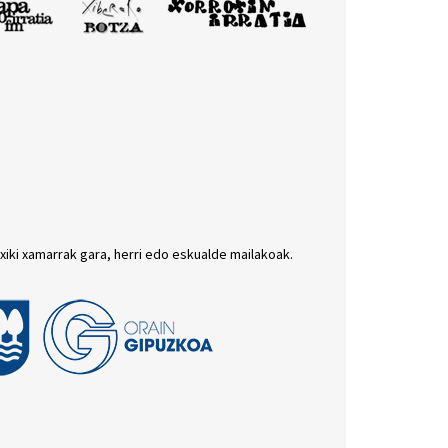
txiki xamarrak gara, herri edo eskualde mailakoak.