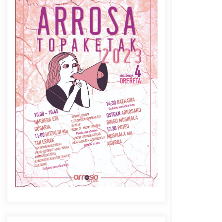
Azaroak 6 Iurretan Arrosa
sarearen IX. topaketak
2021/10/04
Berria egunkarian
elkarrizketa Arrosaren 20
urteez
2021/07/06
Arrosaren laburpen bideoa
Hamaika Telebistaren eskutik
2021/06/30