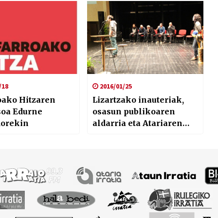
nahi dugu”
/18
2016/01/25
oako Hitzaren
Lizartzako inauteriak,
soa Edurne
osasun publikoaren
dorekin
aldarria eta Atariaren
aldeko bertso saioa