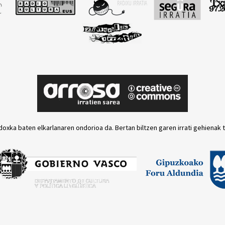
doxka baten elkarlanaren ondorioa da. Bertan biltzen garen irrati gehienak 