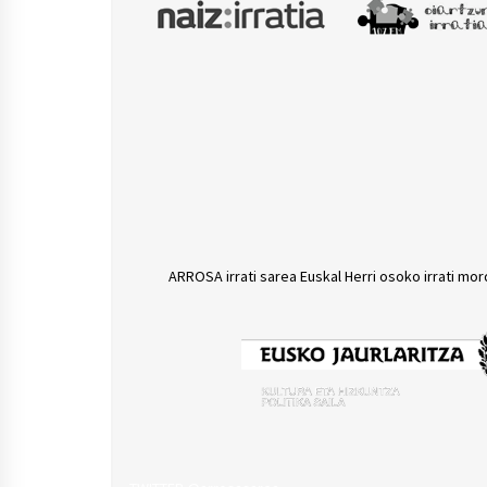
ARROSA irrati sarea Euskal Herri osoko irrati mor