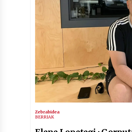
Arrosaren IX. Topaketak –
Mila esker guztioi!
2021/11/11
Segura irratian Arrosaren 20
urteez
2021/07/22
Hala Bedi irratiko Hizpidea
saioan Arrosaren 20 urteez
2021/07/03
Zebrabidea
BERRIAK