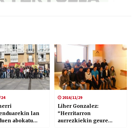
/24
2016/11/29
herri
Liher Gonzalez:
nduarekin lan
“Herritarron
duen abokatu
aurrezkiekin geure
ortu da
herriko proiektuak
sustatzeko ohitura sortu