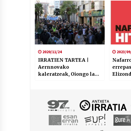
2020/11/24
2023/09
IRRATIEN TARTEA |
Nafarr
Aernnovako
errepa
kaleratzeak, Oiongo lan
Elizon
istripua, Zaballako
azken heriotza, Sareren
mobilizazioak,
Sahararen aldeko
protestak, eta TALKAko
kideen epaiketa