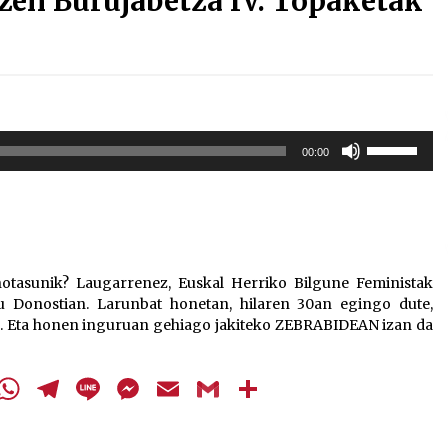
tzen Burujabetza IV. Topaketak
Erabili
00:00
gora/behera
gezi-
teklak
bolumena
igotzeko
edo
otasunik? Laugarrenez, Euskal Herriko Bilgune Feministak
jaisteko.
u Donostian. Larunbat honetan, hilaren 30an egingo dute,
n. Eta honen inguruan gehiago jakiteko ZEBRABIDEAN izan da
cebook
Twitter
WhatsApp
Telegram
Line
Messenger
Email
Gmail
Share