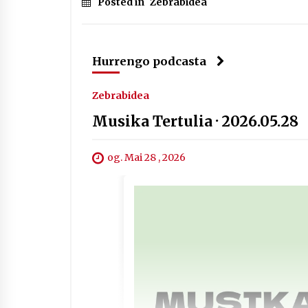
Posted in
Zebrabidea
Hurrengo podcasta
Zebrabidea
Musika Tertulia · 2026.05.28
og. Mai 28 , 2026