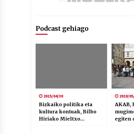
Podcast gehiago
2015/04/30
2018/05
Bizkaiko politika eta
AKAB, 
kultura kontuak, Bilbo
mugime
Hiriako Mieltxo
egiten 
Monforten eskutik
sarea s