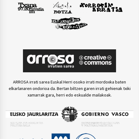
ARROSA irrati sarea Euskal Herri osoko irrati mordoxka baten
elkarlanaren ondorioa da. Bertan biltzen garen irrati gehienak txiki
xamarrak gara, herri edo eskualde mailakoak.