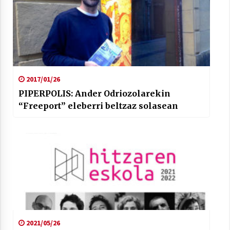
2017/01/26
PIPERPOLIS: Ander Odriozolarekin
“Freeport” eleberri beltzaz solasean
2021/05/26