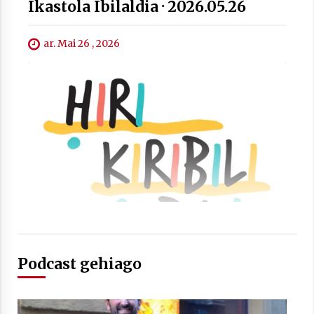
Ikastola Ibilaldia · 2026.05.26
ar. Mai 26 , 2026
Arrosaren laburpen bideoa Hamaika
Telebistaren eskutik
2021/06/30
Podcast gehiago