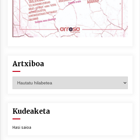
Artxiboa
Artxiboa
Kudeaketa
Hasi saioa