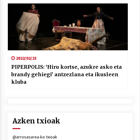
2022/02/23
PIPERPOLIS: ‘Hiru kortse, azukre asko eta
brandy gehiegi’ antzezlana eta ikusleen
kluba
Azken txioak
@arrosasarea-ko txioak