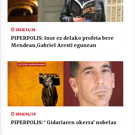
2018/11/26
PIPERPOLIS: Inor ez delako profeta bere
Mendean,Gabriel Aresti egunean
2016/01/14
PIPERPOLIS: ‘ Gidariaren okerra’ nobelaz