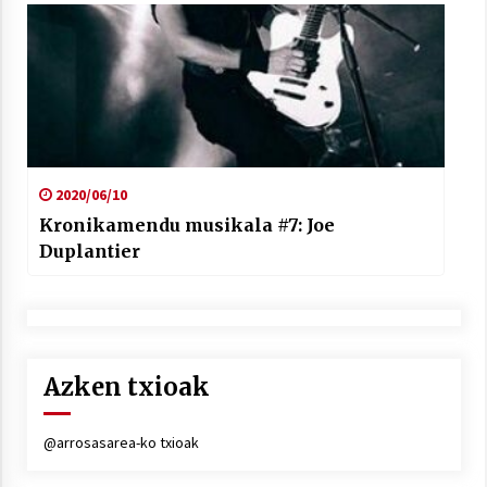
2020/06/10
Kronikamendu musikala #7: Joe
Duplantier
Azken txioak
@arrosasarea-ko txioak