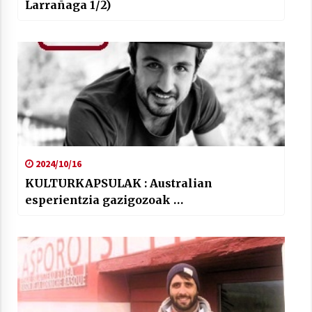
Larrañaga 1/2)
2024/10/16
KULTURKAPSULAK : Australian
esperientzia gazigozoak …