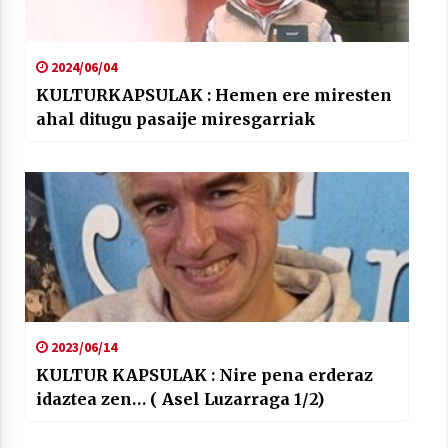
2024/06/04
KULTURKAPSULAK : Hemen ere miresten
ahal ditugu pasaije miresgarriak
2023/06/14
KULTUR KAPSULAK : Nire pena erderaz
idaztea zen… ( Asel Luzarraga 1/2)