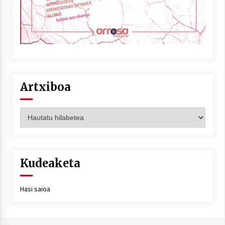
Artxiboa
Artxiboa
Kudeaketa
Hasi saioa