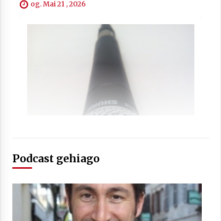
2021/07/01
og. Mai 21 , 2026
Arrosaren laburpen bideoa Hamaika
Telebistaren eskutik
2021/06/30
Podcast gehiago