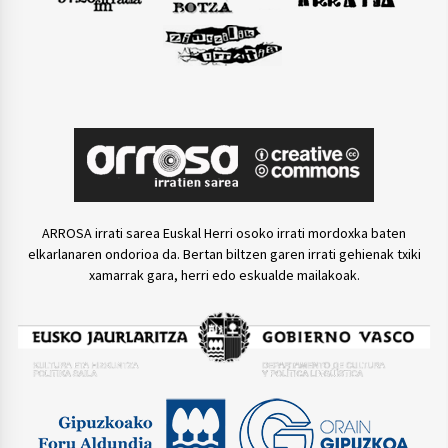
ARROSA irrati sarea Euskal Herri osoko irrati mordoxka baten
elkarlanaren ondorioa da. Bertan biltzen garen irrati gehienak txiki
xamarrak gara, herri edo eskualde mailakoak.