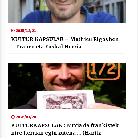
2015/12/21
KULTUR KAPSULAK – Mathieu Elgoyhen
– Franco eta Euskal Herria
2026/01/20
KULTURKAPSULAK : Bitxia da frankistek
nire herrian egin zutena … (Haritz