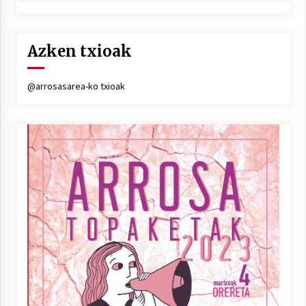
Azken txioak
@arrosasarea-ko txioak