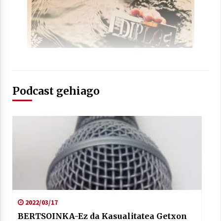
2021/07/01
Arrosaren laburpen bideoa Hamaika
Telebistaren eskutik
Podcast gehiago
2021/06/30
2022/03/17
BERTSOINKA-Ez da Kasualitatea Getxon