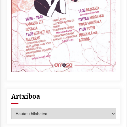
Artxiboa
Artxiboa