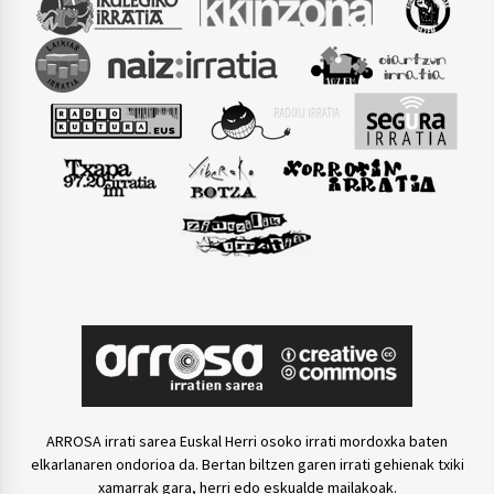
ARROSA irrati sarea Euskal Herri osoko irrati mordoxka baten
elkarlanaren ondorioa da. Bertan biltzen garen irrati gehienak txiki
xamarrak gara, herri edo eskualde mailakoak.