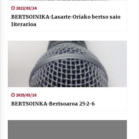
2022/03/24
BERTSOINIKA-Lasarte-Oriako bertso saio
literarioa
2025/03/10
BERTSOINKA-Bertsoaroa 25-2-6