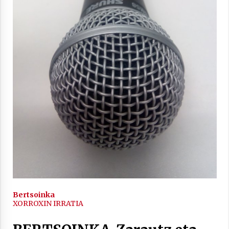
inguruko tailerraren audioa
2021/11/25
Mahai-ingurua: irratia, podcastak
eta ondoren zer?
2021/11/12
Arrosaren IX. Topaketak – Mila
esker guztioi!
Bertsoinka
XORROXIN IRRATIA
2021/11/11