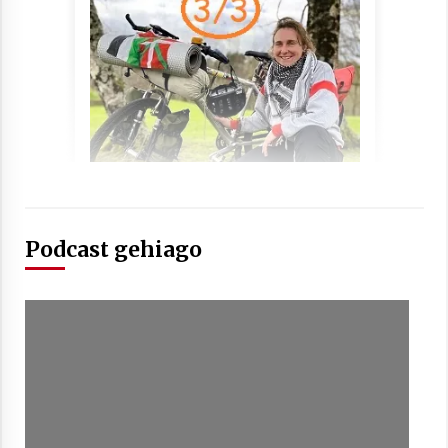
Arrosaren laburpen bideoa Hamaika
Telebistaren eskutik
2021/06/30
Podcast gehiago