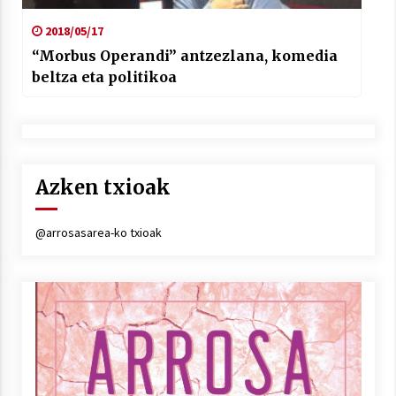
2018/05/17
“Morbus Operandi” antzezlana, komedia
beltza eta politikoa
Azken txioak
@arrosasarea-ko txioak