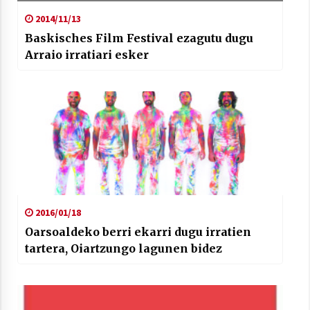
2014/11/13
Baskisches Film Festival ezagutu dugu
Arraio irratiari esker
2016/01/18
Oarsoaldeko berri ekarri dugu irratien
tartera, Oiartzungo lagunen bidez