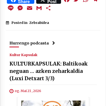
Share
Post
Line
Messenger
Email
Gmail
Share
Berria egunkarian elkarrizketa
Posted in
Zebrabidea
Arrosaren 20 urteez
2021/07/06
Hurrengo podcasta
Hala Bedi irratiko Hizpidea saioan
Arrosaren 20 urteez
Kultur Kapsulak
2021/07/03
KULTURKAPSULAK: Baltikoak
neguan … azken zeharkaldia
(Luxi Detxart 3/3)
Zebrabidearen denboraldi amaiera
og. Mai 21 , 2026
EHZtik
2021/07/01