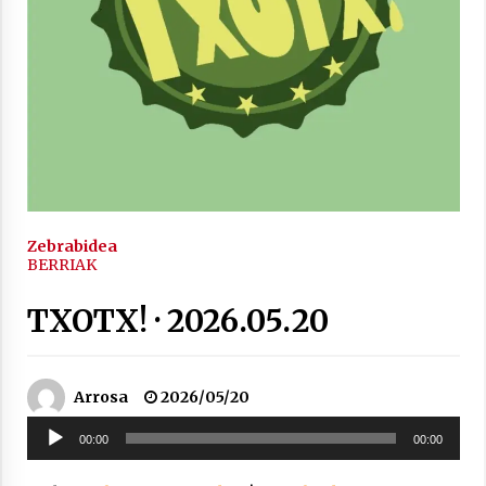
2021/11/25
Mahai-ingurua: irratia, podcastak
eta ondoren zer?
2021/11/12
Zebrabidea
BERRIAK
TXOTX! · 2026.05.20
Arrosaren IX. Topaketak – Mila
esker guztioi!
Arrosa
2026/05/20
2021/11/11
Soinu
00:00
00:00
erreproduzigailua