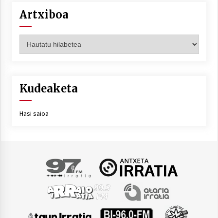
Artxiboa
Artxiboa
Kudeaketa
Hasi saioa