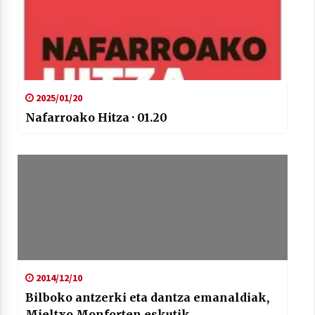
2025/01/20
Nafarroako Hitza · 01.20
2014/12/10
Bilboko antzerki eta dantza emanaldiak,
Mieltxo Monforten eskutik