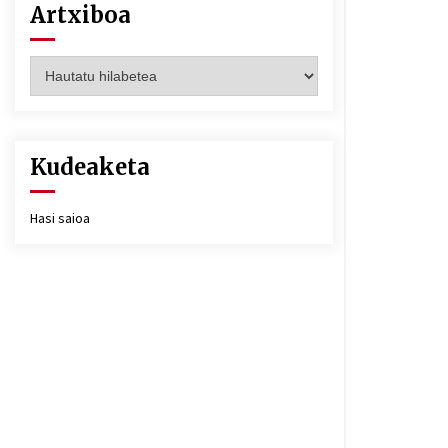
Artxiboa
Artxiboa
Kudeaketa
Hasi saioa