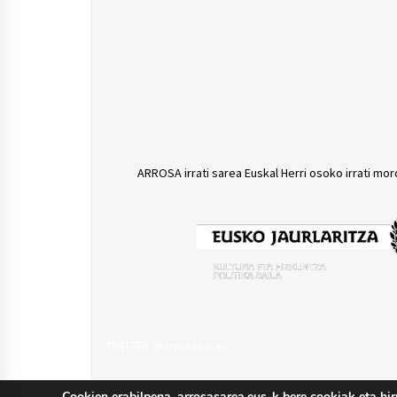
ARROSA irrati sarea Euskal Herri osoko irrati mor
TWITTER @arrosasarea
Cookien erabilpena. arrosasarea.eus-k bere cookiak eta hir