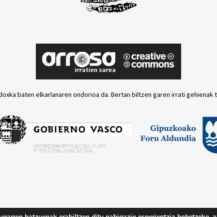
doxka baten elkarlanaren ondorioa da. Bertan biltzen garen irrati gehienak 
ugarren batzuenak erabiltzen ditu nabigazio esperientzia hobetzeko, a