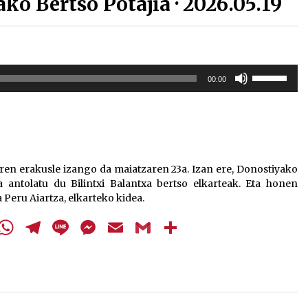
ko Bertso Potajia · 2026.05.19
Erabili
00:00
gora/behera
gezi-
teklak
bolumena
igotzeko
edo
rren erakusle izango da maiatzaren 23a. Izan ere, Donostiyako
jaisteko.
 antolatu du Bilintxi Balantxa bertso elkarteak. Eta honen
Peru Aiartza, elkarteko kidea.
cebook
Twitter
WhatsApp
Telegram
Line
Messenger
Email
Gmail
Share