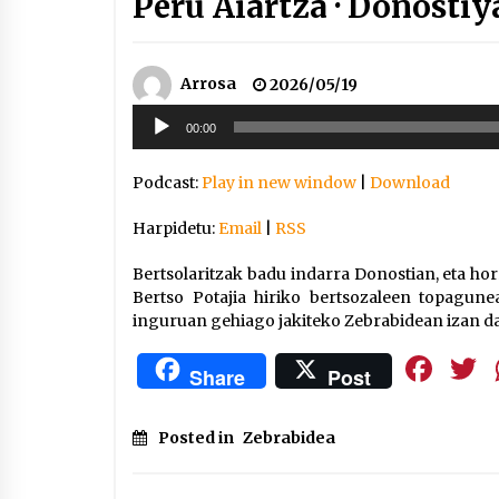
Peru Aiartza · Donostiya
Arrosa
2026/05/19
Soinu
00:00
erreproduzigailua
Podcast:
Play in new window
|
Download
Harpidetu:
Email
|
RSS
Bertsolaritzak badu indarra Donostian, eta ho
Bertso Potajia hiriko bertsozaleen topagunea
inguruan gehiago jakiteko Zebrabidean izan da 
Fa
Share
Post
Posted in
Zebrabidea