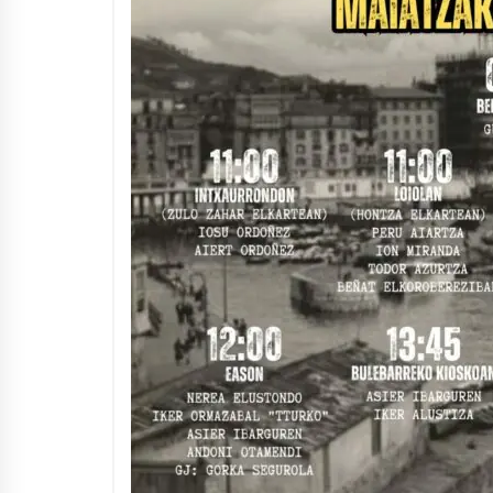
Arrosaren IX. Topaketak –
Mila esker guztioi!
2021/11/11
Segura irratian Arrosaren 20
urteez
2021/07/22
Hala Bedi irratiko Hizpidea
saioan Arrosaren 20 urteez
2021/07/03