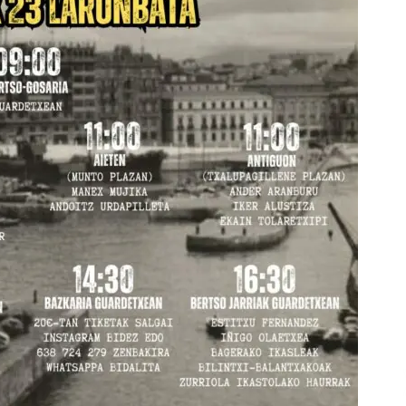
Arrosa sareko IX. topaketak!
2021/10/13
Arrosari buruzko erreportaia
2021/07/16
Zebrabidearen denboraldi
amaiera EHZtik
2021/07/01