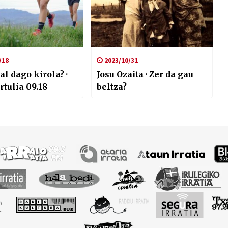
/18
2023/10/31
l dago kirola? ·
Josu Ozaita · Zer da gau
rtulia 09.18
beltza?