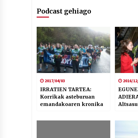
Podcast gehiago
2017/04/03
2016/12
IRRATIEN TARTEA:
EGUNE
Korrikak asteburuan
ADIER
emandakoaren kronika
Altsas
auzien
hausna