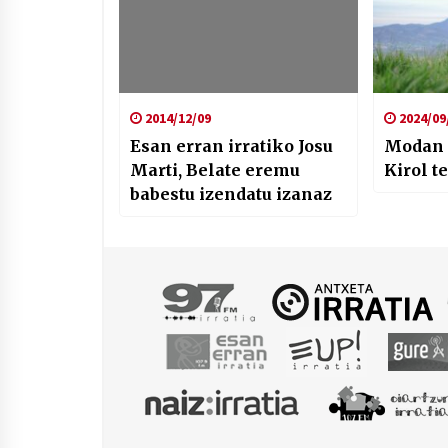
2014/12/09
2024/09
Esan erran irratiko Josu
Modan a
Marti, Belate eremu
Kirol te
babestu izendatu izanaz