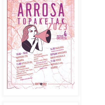
Azaroak 6 Iurretan Arrosa
sarearen IX. topaketak
2021/10/04
Berria egunkarian
elkarrizketa Arrosaren 20
urteez
2021/07/06
Arrosaren laburpen bideoa
Hamaika Telebistaren eskutik
2021/06/30