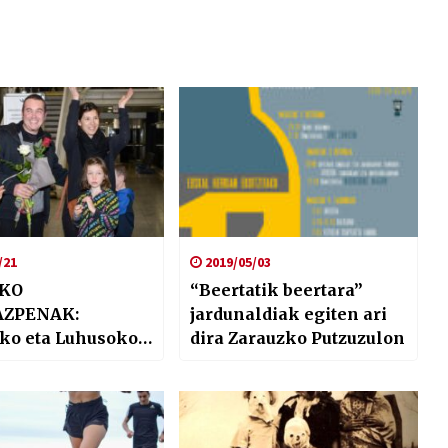
/21
2019/05/03
KO
“Beertatik beertara”
AZPENAK:
jardunaldiak egiten ari
uko eta Luhusoko
dira Zarauzko Putzuzulon
 inguruko
rketak