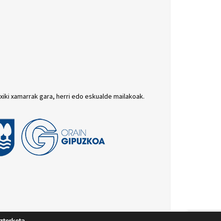
txiki xamarrak gara, herri edo eskualde mailakoak.
zterketa