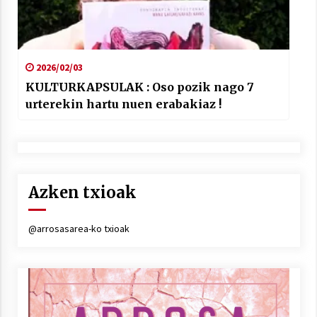
2026/02/03
KULTURKAPSULAK : Oso pozik nago 7
urterekin hartu nuen erabakiaz !
Azken txioak
@arrosasarea-ko txioak