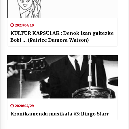
2023/04/19
KULTUR KAPSULAK : Denok izan gaitezke
Bobi … (Patrice Dumora-Watson)
2020/04/29
Kronikamendu musikala #3: Ringo Starr