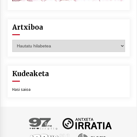
Artxiboa
Artxiboa
Kudeaketa
Hasi saioa