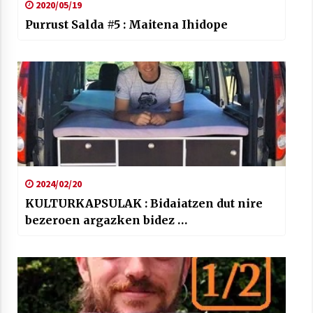
2020/05/19
Purrust Salda #5 : Maitena Ihidope
2024/02/20
KULTURKAPSULAK : Bidaiatzen dut nire
bezeroen argazken bidez …