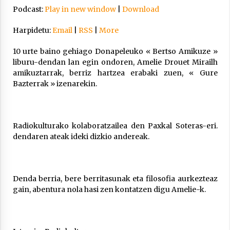
Arrosa sareko IX. topaketak!
Podcast:
Play in new window
|
Download
2021/10/13
Harpidetu:
Email
|
RSS
|
More
Azaroak 6 Iurretan Arrosa sarearen
10 urte baino gehiago Donapeleuko « Bertso Amikuze »
IX. topaketak
liburu-dendan lan egin ondoren, Amelie Drouet Mirailh
amikuztarrak, berriz hartzea erabaki zuen, « Gure
2021/10/04
Bazterrak » izenarekin.
Segura irratian Arrosaren 20 urteez
2021/07/22
Radiokulturako kolaboratzailea den Paxkal Soteras-eri.
dendaren ateak ideki dizkio andereak.
Denda berria, bere berritasunak eta filosofia aurkezteaz
Arrosari buruzko erreportaia
gain, abentura nola hasi zen kontatzen digu Amelie-k.
2021/07/16