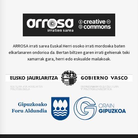
ARROSA irrati sarea Euskal Herri osoko irrati mordoxka baten
elkarlanaren ondorioa da. Bertan biltzen garen irrati gehienak txiki
xamarrak gara, herri edo eskualde mailakoak.