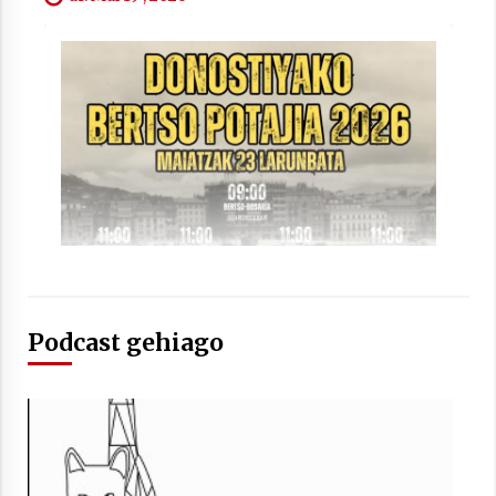
Arrosaren laburpen bideoa Hamaika
Telebistaren eskutik
2021/06/30
Podcast gehiago