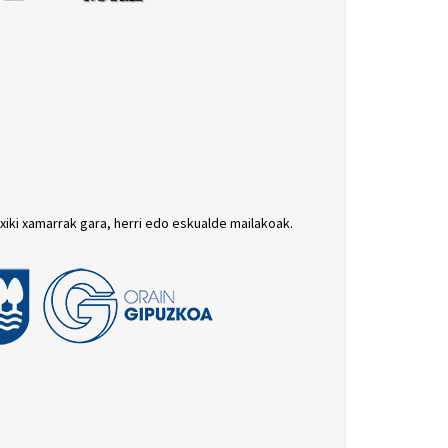
txiki xamarrak gara, herri edo eskualde mailakoak.