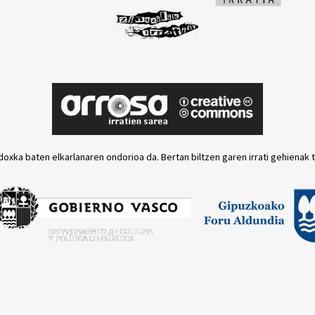
doxka baten elkarlanaren ondorioa da. Bertan biltzen garen irrati gehienak 