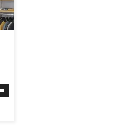
Arrosa sareko IX. topaketak!
2021/10/13
Arrosari buruzko erreportaia
2021/07/16
Zebrabidearen denboraldi
i
amaiera EHZtik
behera
2021/07/01
mena
eko
ko.