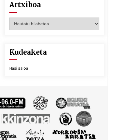
Artxiboa
Artxiboa
Kudeaketa
Hasi saioa