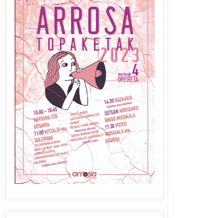
Azaroak 6 Iurretan Arrosa
sarearen IX. topaketak
2021/10/04
Berria egunkarian
elkarrizketa Arrosaren 20
urteez
2021/07/06
Arrosaren laburpen bideoa
Hamaika Telebistaren eskutik
2021/06/30