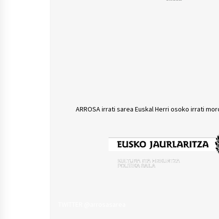
ARROSA irrati sarea Euskal Herri osoko irrati mor
TWITTER @arrosasarea