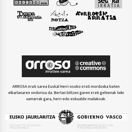
ARROSA irrati sarea Euskal Herri osoko irrati mordoxka baten
elkarlanaren ondorioa da. Bertan biltzen garen irrati gehienak txiki
xamarrak gara, herri edo eskualde mailakoak.