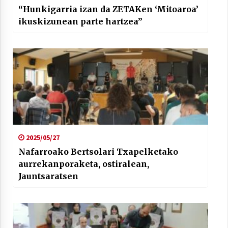
“Hunkigarria izan da ZETAKen ‘Mitoaroa’
ikuskizunean parte hartzea”
2025/05/27
Nafarroako Bertsolari Txapelketako
aurrekanporaketa, ostiralean,
Jauntsaratsen