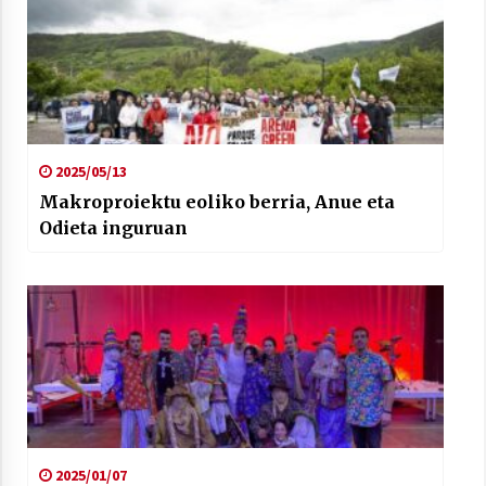
2021/07/01
Arrosaren laburpen bideoa Hamaika
2025/05/13
Telebistaren eskutik
Makroproiektu eoliko berria, Anue eta
2021/06/30
Odieta inguruan
2025/01/07