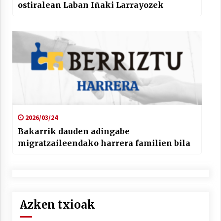
ostiralean Laban Iñaki Larrayozek
2026/03/24
Bakarrik dauden adingabe
migratzaileendako harrera familien bila
Azken txioak