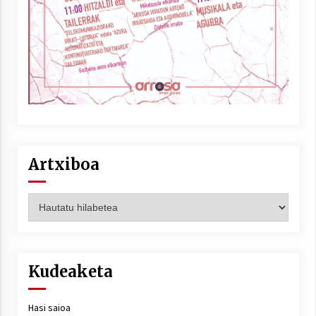
Artxiboa
Artxiboa
Kudeaketa
Hasi saioa