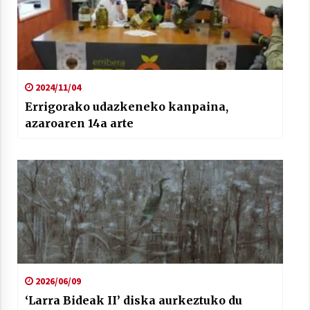
2024/11/04
Errigorako udazkeneko kanpaina,
azaroaren 14a arte
2026/06/09
‘Larra Bideak II’ diska aurkeztuko du