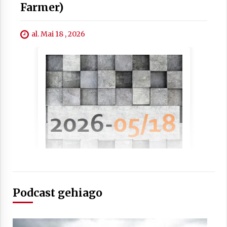
Farmer)
al. Mai 18 , 2026
Berria egunkarian elkarrizketa
Arrosaren 20 urteez
2021/07/06
Hala Bedi irratiko Hizpidea saioan
Arrosaren 20 urteez
2021/07/03
Podcast gehiago
Zebrabidearen denboraldi amaiera
EHZtik