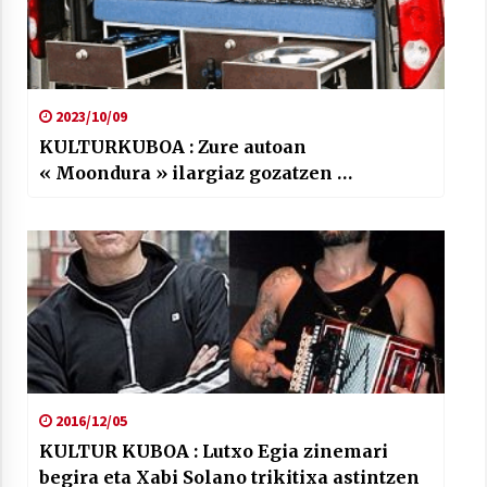
2023/10/09
KULTURKUBOA : Zure autoan
« Moondura » ilargiaz gozatzen …
2016/12/05
KULTUR KUBOA : Lutxo Egia zinemari
begira eta Xabi Solano trikitixa astintzen