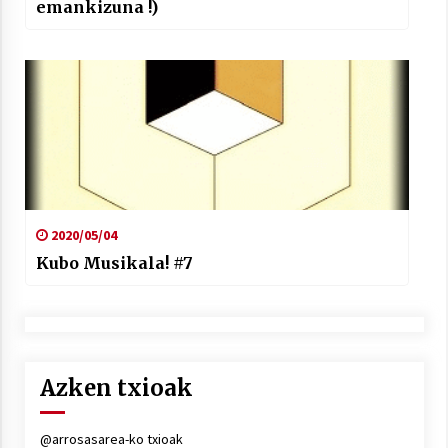
emankizuna !)
2020/05/04
Kubo Musikala! #7
Azken txioak
@arrosasarea-ko txioak