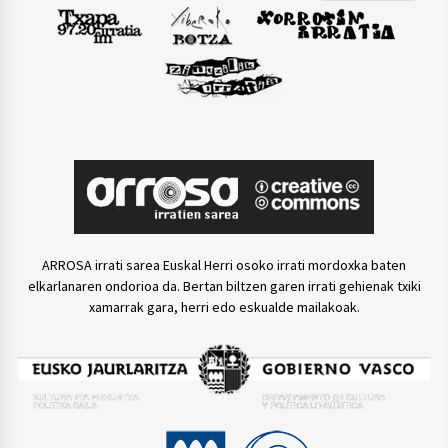
ARROSA irrati sarea Euskal Herri osoko irrati mordoxka baten
elkarlanaren ondorioa da. Bertan biltzen garen irrati gehienak txiki
xamarrak gara, herri edo eskualde mailakoak.