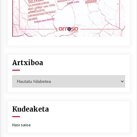
Artxiboa
Artxiboa
Kudeaketa
Hasi saioa