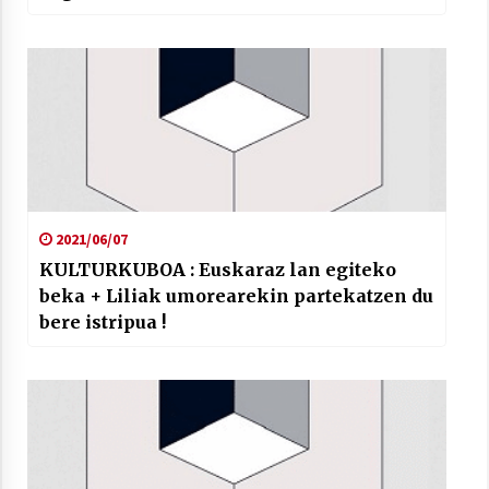
2021/06/07
KULTURKUBOA : Euskaraz lan egiteko
beka + Liliak umorearekin partekatzen du
bere istripua !