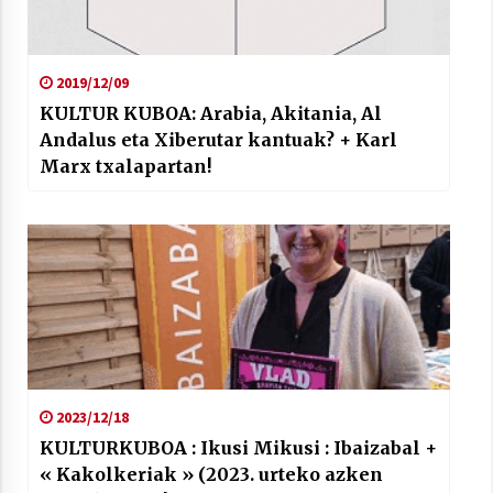
2019/12/09
KULTUR KUBOA: Arabia, Akitania, Al
Andalus eta Xiberutar kantuak? + Karl
Marx txalapartan!
2023/12/18
KULTURKUBOA : Ikusi Mikusi : Ibaizabal +
« Kakolkeriak » (2023. urteko azken