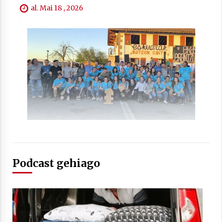
2021/07/01
al. Mai 18 , 2026
Arrosaren laburpen bideoa Hamaika
Telebistaren eskutik
2021/06/30
Podcast gehiago