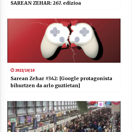
SAREAN ZEHAR: 267. edizioa
2022/10/10
Sarean Zehar #342: [Google protagonista
bihurtzen da arlo guztietan]