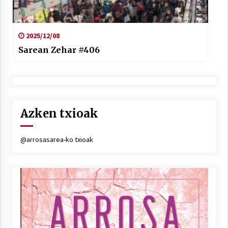
2025/12/08
Sarean Zehar #406
Azken txioak
@arrosasarea-ko txioak