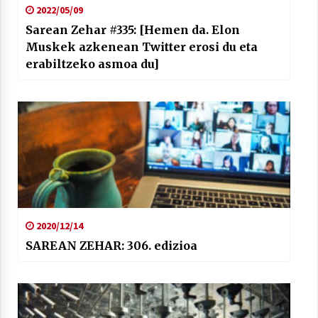
2022/05/09
Sarean Zehar #335: [Hemen da. Elon
Muskek azkenean Twitter erosi du eta
erabiltzeko asmoa du]
2020/12/14
SAREAN ZEHAR: 306. edizioa