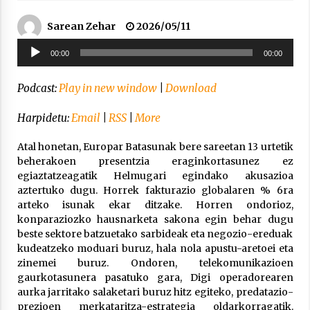
Arrosa sareko IX. topaketak!
2021/10/13
Sarean Zehar
2026/05/11
Soinu
00:00
00:00
erreproduzigailua
Azaroak 6 Iurretan Arrosa sarearen
IX. topaketak
Podcast:
Play in new window
|
Download
2021/10/04
Harpidetu:
Email
|
RSS
|
More
Segura irratian Arrosaren 20 urteez
Atal honetan, Europar Batasunak bere sareetan 13 urtetik
beherakoen presentzia eraginkortasunez ez
2021/07/22
egiaztatzeagatik Helmugari egindako akusazioa
aztertuko dugu. Horrek fakturazio globalaren % 6ra
arteko isunak ekar ditzake. Horren ondorioz,
konparaziozko hausnarketa sakona egin behar dugu
beste sektore batzuetako sarbideak eta negozio-ereduak
Arrosari buruzko erreportaia
kudeatzeko moduari buruz, hala nola apustu-aretoei eta
zinemei buruz. Ondoren, telekomunikazioen
2021/07/16
gaurkotasunera pasatuko gara, Digi operadorearen
aurka jarritako salaketari buruz hitz egiteko, predatazio-
prezioen merkataritza-estrategia oldarkorragatik.