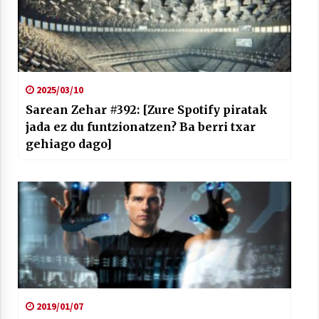
2025/03/10
Sarean Zehar #392: [Zure Spotify piratak
jada ez du funtzionatzen? Ba berri txar
gehiago dago]
2019/01/07