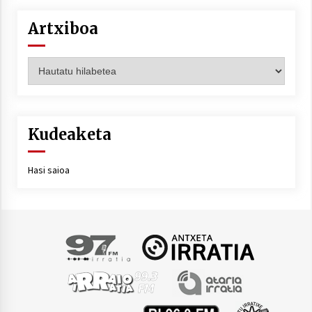
Artxiboa
Artxiboa
Kudeaketa
Hasi saioa