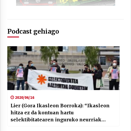
2021/07/01
Podcast gehiago
Arrosaren laburpen bideoa Hamaika
Telebistaren eskutik
2021/06/30
2020/06/16
Lier (Gora Ikasleon Borroka): “Ikasleon
hitza ez da kontuan hartu
selektibitatearen inguruko neurriak
hartzerakoan”