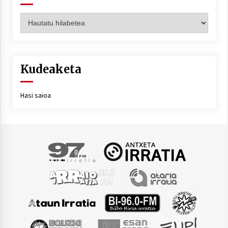
Artxiboa
Kudeaketa
Hasi saioa