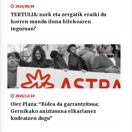
2016/05/03
TERTULIA: nork eta zergatik eraiki du
horren mundu iluna hilekoaren
inguruan?
2015/12/10
Oier Plaza: “Bidea da garrantzitsua;
Gernikako aniztasuna elkarlanez
kudeatzen dugu”