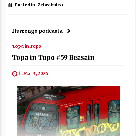
Posted in
Zebrabidea
Hurrengo podcasta
Berria egunkarian elkarrizketa
Arrosaren 20 urteez
Topa in Topo
2021/07/06
Topa in Topo #59 Beasain
Hala Bedi irratiko Hizpidea saioan
Arrosaren 20 urteez
lr. Mai 9 , 2026
2021/07/03
Zebrabidearen denboraldi amaiera
EHZtik