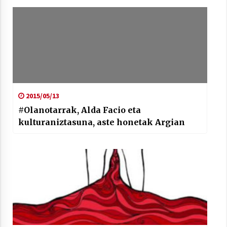
2015/05/13
#Olanotarrak, Alda Facio eta
kulturaniztasuna, aste honetak Argian