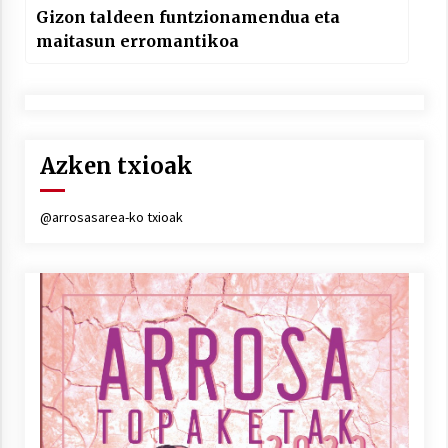
Gizon taldeen funtzionamendua eta
maitasun erromantikoa
Azken txioak
@arrosasarea-ko txioak