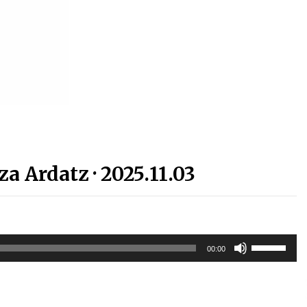
Arrosa sareko IX. topaketak!
2021/10/13
Arrosari buruzko erreportaia
2021/07/16
za Ardatz · 2025.11.03
Zebrabidearen denboraldi
amaiera EHZtik
2021/07/01
Erabili
00:00
gora/behera
gezi-
teklak
bolumena