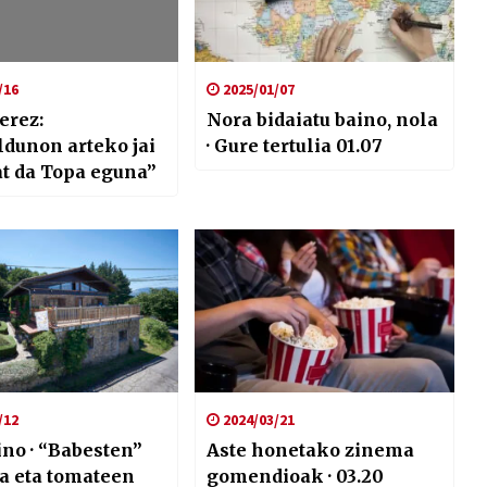
/16
2025/01/07
erez:
Nora bidaiatu baino, nola
dunon arteko jai
· Gure tertulia 01.07
t da Topa eguna”
/12
2024/03/21
ino · “Babesten”
Aste honetako zinema
a eta tomateen
gomendioak · 03.20