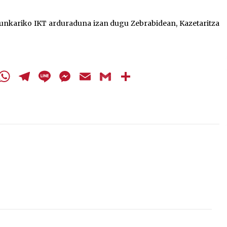
igotzeko
edo
unkariko IKT arduraduna izan dugu Zebrabidean, Kazetaritza
jaisteko.
cebook
Twitter
WhatsApp
Telegram
Line
Messenger
Email
Gmail
Share