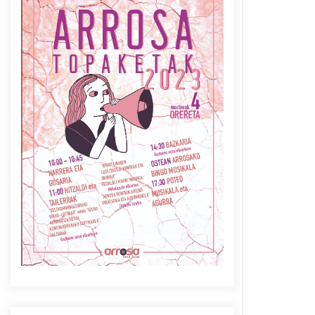
Azaroak 6 Iurretan Arrosa
sarearen IX. topaketak
2021/10/04
Berria egunkarian
elkarrizketa Arrosaren 20
urteez
2021/07/06
Arrosaren laburpen bideoa
Hamaika Telebistaren eskutik
2021/06/30