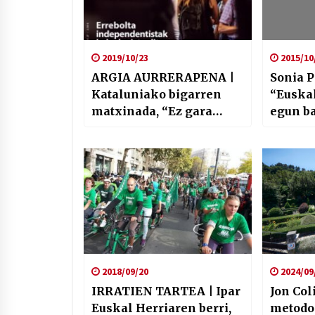
2019/10/23
2015/10
ARGIA AURRERAPENA |
Sonia P
Kataluniako bigarren
“Euskal
matxinada, “Ez gara
egun ba
neutralak”, eta Pilar
Mendibil
2018/09/20
2024/09
IRRATIEN TARTEA | Ipar
Jon Col
Euskal Herriaren berri,
metodo