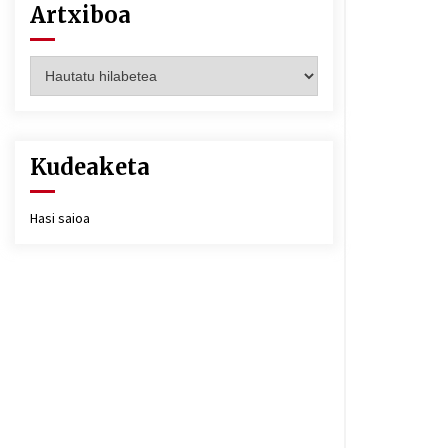
Artxiboa
Artxiboa
Kudeaketa
Hasi saioa