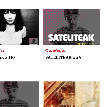
/21
2020/05/06
ak x 110
SATELITEAK x 24