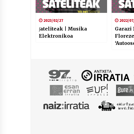
2023/02/27
2022/07
∫ateliteak | Musika
Garazi 
Elektronikoa
Florez
‘Autoos
hipnot