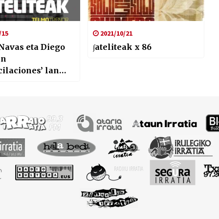
/15
2021/10/21
Navas eta Diego
∫ateliteak x 86
en
cilaciones’ lan
ikoa