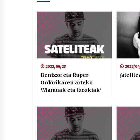
2022/06/23
2022/04
Benizze eta Ruper
∫atelite
Ordorikaren arteko
‘Mamuak eta Izozkiak’