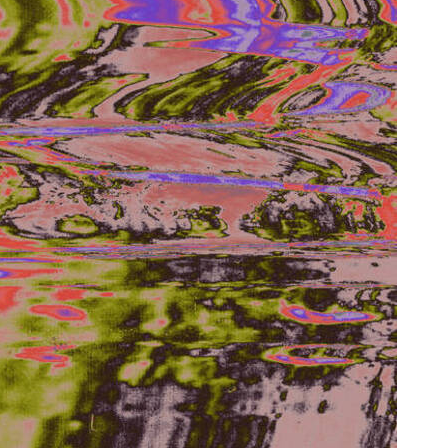
Arrosa sareko IX. topaketak!
2021/10/13
Arrosari buruzko erreportaia
2021/07/16
Zebrabidearen denboraldi
amaiera EHZtik
2021/07/01