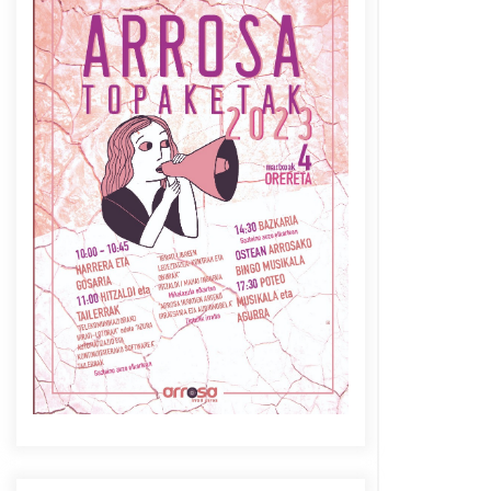
Azaroak 6 Iurretan Arrosa
sarearen IX. topaketak
2021/10/04
Berria egunkarian
elkarrizketa Arrosaren 20
urteez
2021/07/06
Arrosaren laburpen bideoa
Hamaika Telebistaren eskutik
2021/06/30