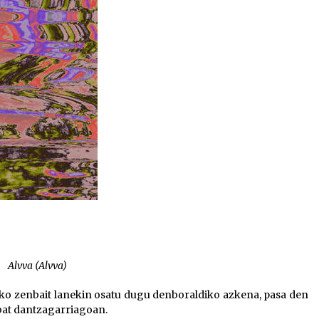
Alvva (Alvva)
o zenbait lanekin osatu dugu denboraldiko azkena, pasa den
bat dantzagarriagoan.