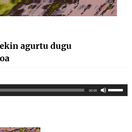
oekin agurtu dugu
ioa
Erabili
00:00
gora/behera
gezi-
teklak
bolumena
igotzeko
edo
jaisteko.