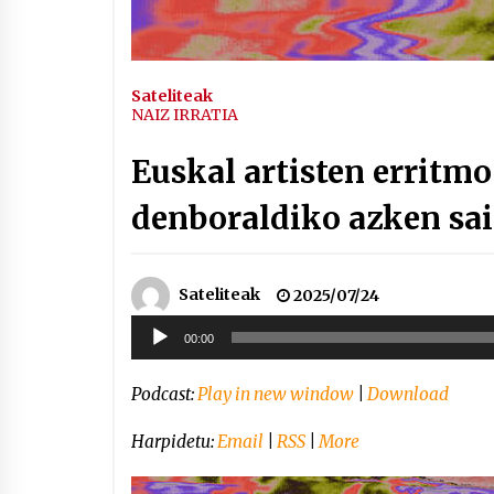
Sateliteak
NAIZ IRRATIA
Euskal artisten erritm
denboraldiko azken sa
Sateliteak
2025/07/24
Soinu
00:00
erreproduzigailua
Podcast:
Play in new window
|
Download
Harpidetu:
Email
|
RSS
|
More