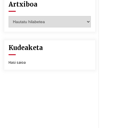
Artxiboa
Artxiboa
Kudeaketa
Hasi saioa