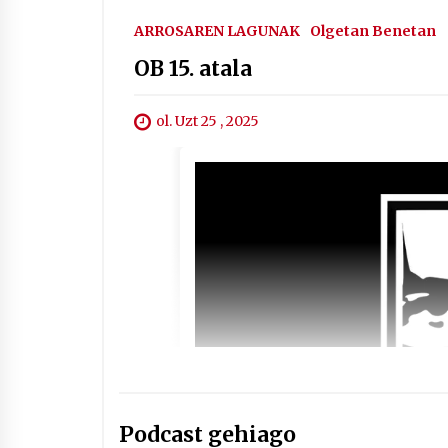
ARROSAREN LAGUNAK
Olgetan Benetan
OB 15. atala
ol. Uzt 25 , 2025
Podcast gehiago