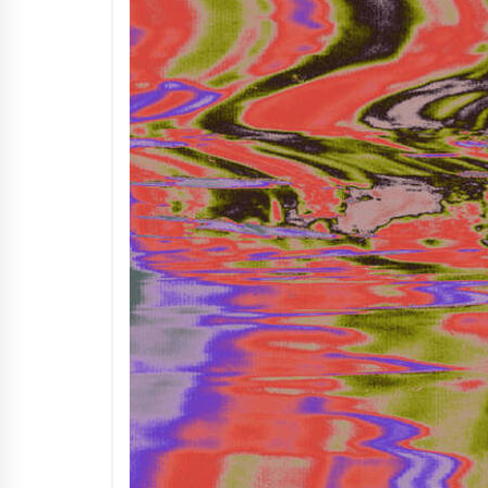
Arrosaren IX. Topaketak –
Mila esker guztioi!
2021/11/11
Segura irratian Arrosaren 20
urteez
2021/07/22
Hala Bedi irratiko Hizpidea
saioan Arrosaren 20 urteez
2021/07/03