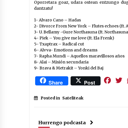
Oporretara goaz, udara ostean entzungo dugu
dantzatu!
1- Alvaro Cano – Hadas
2- Divorce From New York – Flutes echoes (ft. 
3- U. Bellamy -Gure Northasuna (ft. Northasuna
4- Piek – You give me love (ft. Ela Frenk)
5- Txaptrax – Radical cut
6- Alvva- Emotions and dreams
7- Rapha Mundi – Aquellos maravillosos años
8- Alai – Misión secundaria
9- Brava & Metrakit – Yonki del Baj
Fa
Share
Post
Posted in
Sateliteak
Hurrengo podcasta