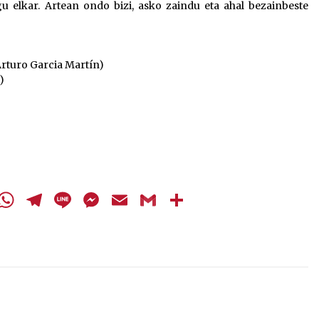
 elkar. Artean ondo bizi, asko zaindu eta ahal bezainbeste
Arturo Garcia Martín)
)
cebook
Twitter
WhatsApp
Telegram
Line
Messenger
Email
Gmail
Share