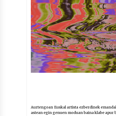
Aurtengoan Euskal artista ezberdinek emandak
astean egin genuen moduan baina klabe apur 