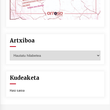
Artxiboa
Artxiboa
Kudeaketa
Hasi saioa