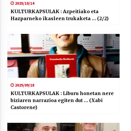
2025/10/14
KULTURKAPSULAK : Azpeitiako eta
Hazparneko ikasleen trukaketa … (2/2)
2025/09/18
KULTURKAPSULAK : Liburu honetan nere
biziaren narrazioa egiten dut … (Xabi
Castorene)