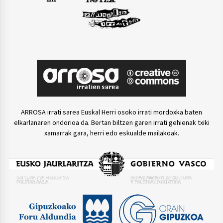
ARROSA irrati sarea Euskal Herri osoko irrati mordoxka baten
elkarlanaren ondorioa da. Bertan biltzen garen irrati gehienak txiki
xamarrak gara, herri edo eskualde mailakoak.