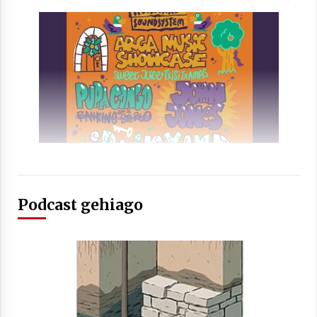
2021/07/01
Arrosaren laburpen bideoa Hamaika
Telebistaren eskutik
2021/06/30
Podcast gehiago