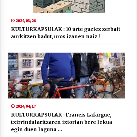
2024/03/26
KULTURKAPSULAK : 10 urte guziez zerbait
aurkitzen badut, uros izanen naiz !
2024/04/17
KULTURKAPSULAK : Francis Lafargue,
txirrindularitzaren ixtorian bere lekua
egin duen laguna …