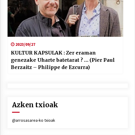
2023/09/27
KULTUR KAPSULAK : Zer eraman
genezake Uharte batetarat ? … (Pier Paul
Berzaitz – Philippe de Ezcurra)
Azken txioak
@arrosasarea-ko txioak