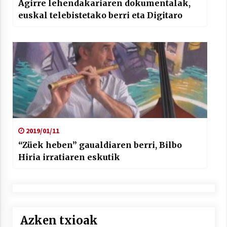
Agirre lehendakariaren dokumentalak,
euskal telebistetako berri eta Digitaro
2019/01/11
“Züek heben” gaualdiaren berri, Bilbo
Hiria irratiaren eskutik
Azken txioak