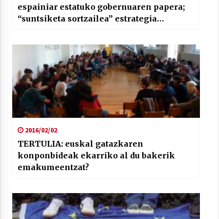
espainiar estatuko gobernuaren papera;
“suntsiketa sortzailea” estrategia
korporatibo gisa; eta Trumpen politika
ekonomikoa
2016/02/02
TERTULIA: euskal gatazkaren
konponbideak ekarriko al du bakerik
emakumeentzat?