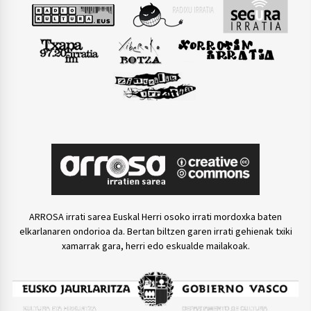
ARROSA irrati sarea Euskal Herri osoko irrati mordoxka baten
elkarlanaren ondorioa da. Bertan biltzen garen irrati gehienak txiki
xamarrak gara, herri edo eskualde mailakoak.