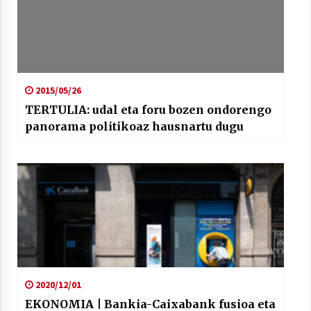
2015/05/26
TERTULIA: udal eta foru bozen ondorengo
panorama politikoaz hausnartu dugu
2020/12/01
EKONOMIA | Bankia-Caixabank fusioa eta