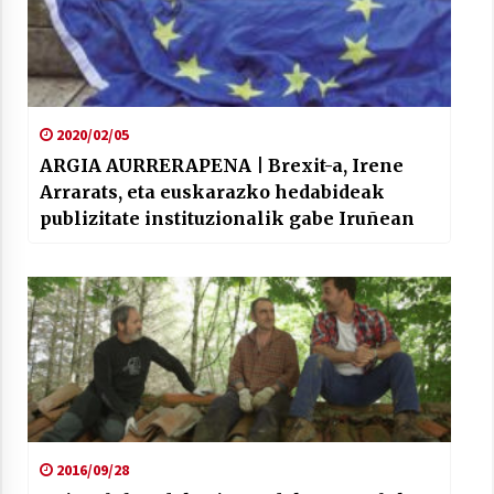
2020/02/05
ARGIA AURRERAPENA | Brexit-a, Irene
Arrarats, eta euskarazko hedabideak
publizitate instituzionalik gabe Iruñean
2016/09/28