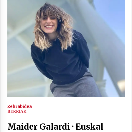
2021/11/25
Mahai-ingurua: irratia, podcastak
eta ondoren zer?
2021/11/12
Arrosaren IX. Topaketak – Mila
esker guztioi!
Zebrabidea
BERRIAK
2021/11/11
Maider Galardi · Euskal