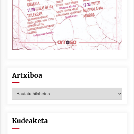
Artxiboa
Artxiboa
Kudeaketa