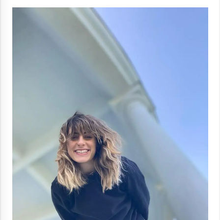
Berria egunkarian elkarrizketa
Arrosaren 20 urteez
2021/07/06
Hala Bedi irratiko Hizpidea saioan
Arrosaren 20 urteez
2021/07/03
Zebrabidearen denboraldi amaiera
EHZtik
2021/07/01