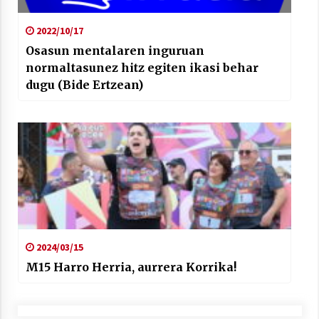
2022/10/17
Osasun mentalaren inguruan
normaltasunez hitz egiten ikasi behar
dugu (Bide Ertzean)
2024/03/15
M15 Harro Herria, aurrera Korrika!