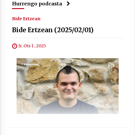
Hurrengo podcasta
Bide Ertzean
Berria egunkarian elkarrizketa
Bide Ertzean (2025/02/01)
Arrosaren 20 urteez
2021/07/06
lr. Ots 1 , 2025
Hala Bedi irratiko Hizpidea saioan
Arrosaren 20 urteez
2021/07/03
Zebrabidearen denboraldi amaiera
EHZtik
2021/07/01