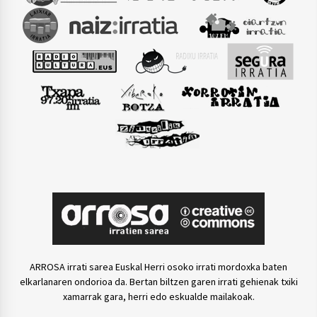
ARROSA irrati sarea Euskal Herri osoko irrati mordoxka baten
elkarlanaren ondorioa da. Bertan biltzen garen irrati gehienak txiki
xamarrak gara, herri edo eskualde mailakoak.