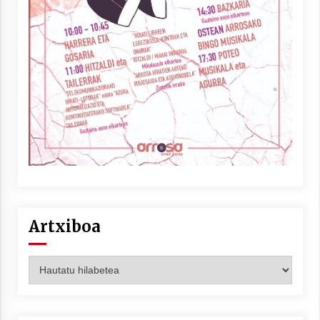
Artxiboa
Artxiboa