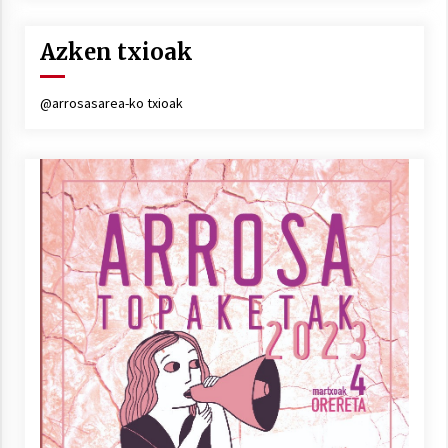
Azken txioak
@arrosasarea-ko txioak