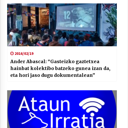
Liher Gonzalezen eskutik
2016/02/19
Ander Abascal: “Gasteizko gaztetxea
hainbat kolektibo batzeko gunea izan da,
eta hori jaso dugu dokumentalean”