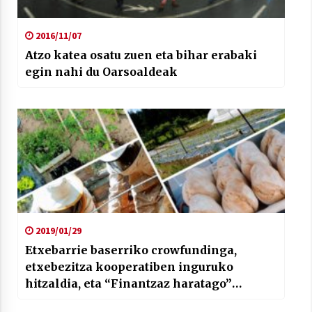
2016/11/07
Atzo katea osatu zuen eta bihar erabaki
egin nahi du Oarsoaldeak
2019/01/29
Etxebarrie baserriko crowfundinga,
etxebezitza kooperatiben inguruko
hitzaldia, eta “Finantzaz haratago”
ponentziaren aurkezpena; Koop57ko