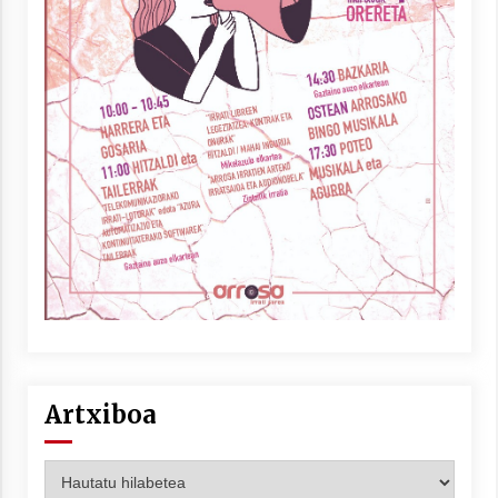
Artxiboa
Artxiboa