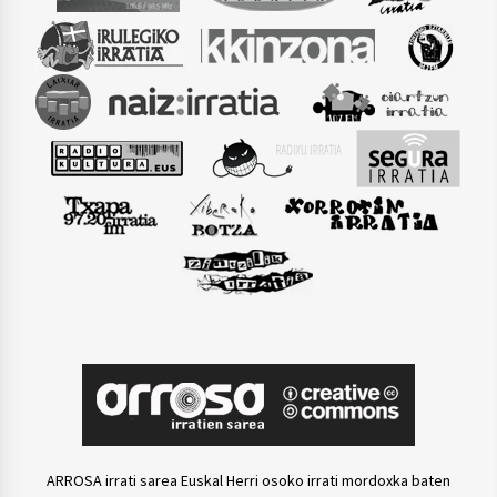
ARROSA irrati sarea Euskal Herri osoko irrati mordoxka baten