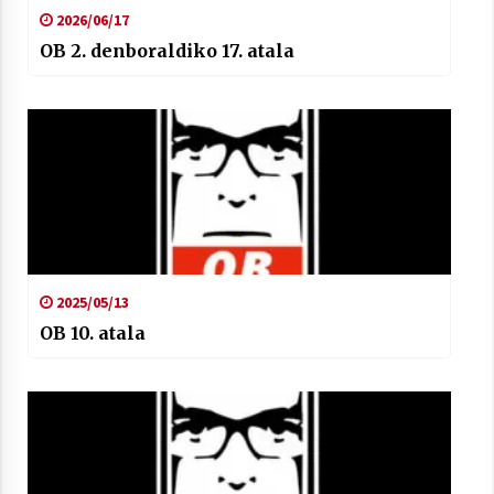
2021/07/01
2026/06/17
OB 2. denboraldiko 17. atala
Arrosaren laburpen bideoa Hamaika
Telebistaren eskutik
2021/06/30
2025/05/13
OB 10. atala