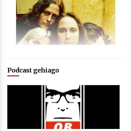
Berria egunkarian elkarrizketa
Arrosaren 20 urteez
2021/07/06
Hala Bedi irratiko Hizpidea saioan
Arrosaren 20 urteez
Podcast gehiago
2021/07/03
Zebrabidearen denboraldi amaiera
EHZtik