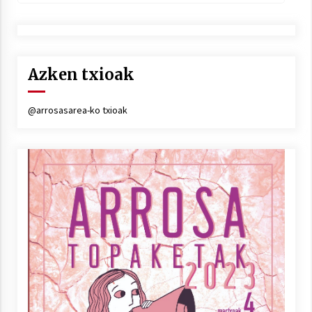
Azken txioak
@arrosasarea-ko txioak