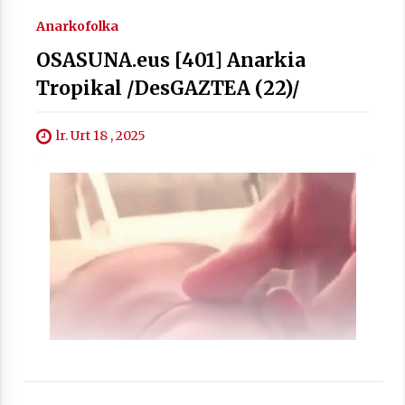
Anarkofolka
OSASUNA.eus [401] Anarkia
Tropikal /DesGAZTEA (22)/
Arrosaren laburpen bideoa Hamaika
lr. Urt 18 , 2025
Telebistaren eskutik
2021/06/30