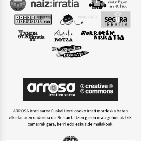
ARROSA irrati sarea Euskal Herri osoko irrati mordoxka baten
elkarlanaren ondorioa da. Bertan biltzen garen irrati gehienak txiki
xamarrak gara, herri edo eskualde mailakoak.