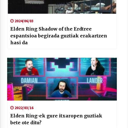
2024/06/03
Elden Ring Shadow of the Erdtree
espantsioa begirada guztiak erakartzen
hasi da
2022/03/16
Elden Ring-ek gure itxaropen guztiak
bete ote ditu?