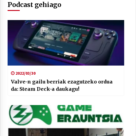
Podcast gehiago
2022/03/30
Valve-n gailu berriak ezagutzeko ordua
da: Steam Deck-a daukagu!