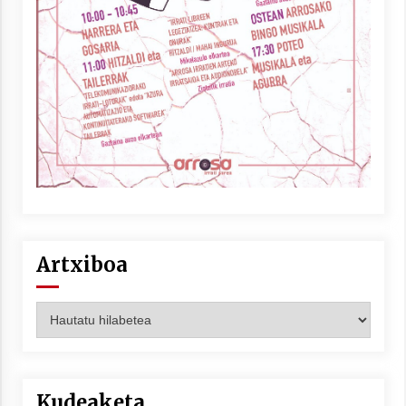
Artxiboa
Artxiboa
Kudeaketa