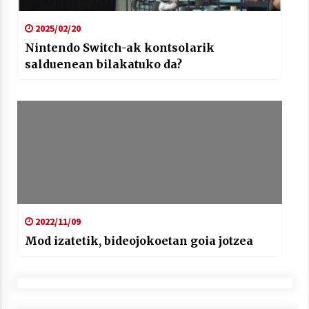
2025/02/20
Nintendo Switch-ak kontsolarik
salduenean bilakatuko da?
2022/11/09
Mod izatetik, bideojokoetan goia jotzea