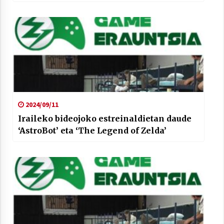
2024/09/11
Iraileko bideojoko estreinaldietan daude
‘AstroBot’ eta ‘The Legend of Zelda’