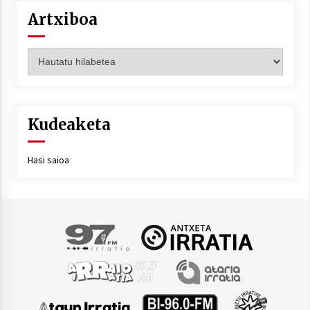
Artxiboa
Artxiboa
Kudeaketa
Hasi saioa