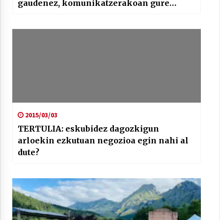
gaudenez, komunikatzerakoan gure
hartzaileen kontsumo ohituretara egokitu
behar dugu”
2015/03/03
TERTULIA: eskubidez dagozkigun
arloekin ezkutuan negozioa egin nahi al
dute?