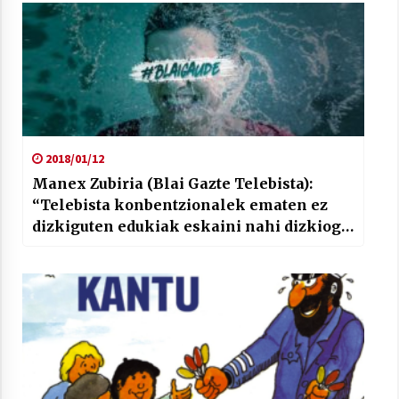
2018/01/12
Manex Zubiria (Blai Gazte Telebista):
“Telebista konbentzionalek ematen ez
dizkiguten edukiak eskaini nahi dizkiogu
Euskal Herriko gazteriari”