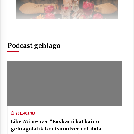
Arrosaren laburpen bideoa Hamaika
Podcast gehiago
Telebistaren eskutik
2021/06/30
2015/03/03
Libe Mimenza: “Euskarri bat baino
gehiagotatik kontsumitzera ohituta