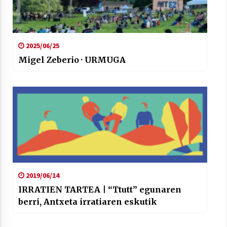
2025/06/25
Migel Zeberio · URMUGA
2019/06/14
IRRATIEN TARTEA | “Ttutt” egunaren
berri, Antxeta irratiaren eskutik