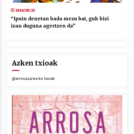
2016/05/23
“Ipuin denetan bada mezu bat, guk bizi
izan duguna agertzen da”
Azken txioak
@arrosasarea-ko txioak