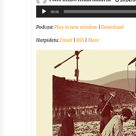
Soinu
00:00
erreproduzigailua
Podcast:
Play in new window
|
Download
Harpidetu:
Email
|
RSS
|
More