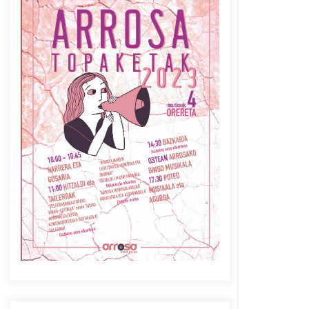
Azaroak 6 Iurretan Arrosa
sarearen IX. topaketak
2021/10/04
Berria egunkarian
elkarrizketa Arrosaren 20
urteez
2021/07/06
Arrosaren laburpen bideoa
Hamaika Telebistaren eskutik
2021/06/30