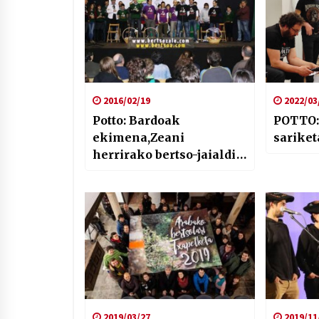
2016/02/19
2022/03
Potto: Bardoak
POTTO:
ekimena,Zeani
sariket
herrirako bertso-jaialdi
mundiala
2019/03/27
2019/11