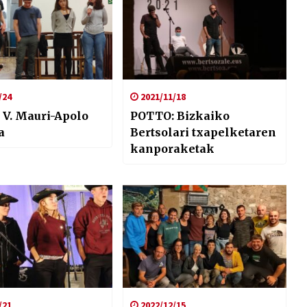
/24
2021/11/18
 V. Mauri-Apolo
POTTO: Bizkaiko
a
Bertsolari txapelketaren
kanporaketak
/21
2022/12/15