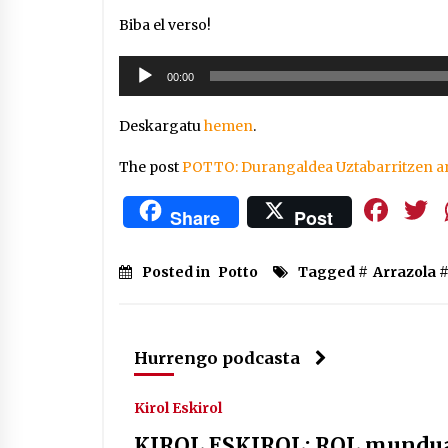
Biba el verso!
Soinu
00:00
erreproduzigailua
Deskargatu
hemen
.
The post
POTTO: Durangaldea Uztabarritzen ar
Fa
Share
Post
Posted in
Potto
Tagged #
Arrazola
Hurrengo podcasta
Kirol Eskirol
KIROL ESKIROL: ROL munduan 