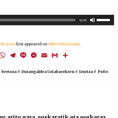
Erabili
00:00
gora/behera
gezi-
teklak
bolumena
itu gara
first appeared on
Bilbo Hiria irratia
.
igotzeko
edo
cebook
Twitter
WhatsApp
Telegram
Line
Messenger
Email
Gmail
Share
jaisteko.
#
bertsoa
#
Durangaldea Uztabarritzen
#
Izurtza
#
Potto
aritu gara, euskaratik eta euskaraz