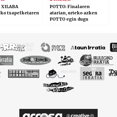
 XILABA
POTTO: Finalaren
ako txapelketaren
atarian, urteko azken
POTTO egin dugu