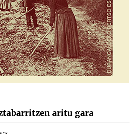
Arrosa sareko IX. topaketak!
2021/10/13
Arrosari buruzko erreportaia
2021/07/16
Zebrabidearen denboraldi
amaiera EHZtik
2021/07/01
abarritzen aritu gara
6/14