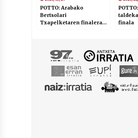
POTTO: Arabako
POTTO:
Bertsolari
taldek
Txapelketaren finalera
finala
begira Aintzane
Irazustarekin