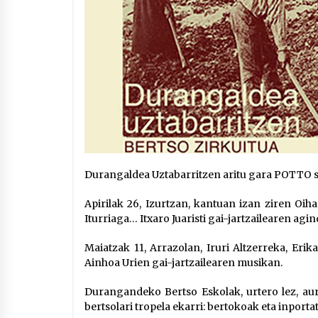
Durangaldea Uztabarritzen aritu gara POTTO sai
Apirilak 26, Izurtzan, kantuan izan ziren Oih
Iturriaga… Itxaro Juaristi gai-jartzailearen agi
Maiatzak 11, Arrazolan, Iruri Altzerreka, Eri
Ainhoa Urien gai-jartzailearen musikan.
Durangandeko Bertso Eskolak, urtero lez, aurt
bertsolari tropela ekarri: bertokoak eta inporta