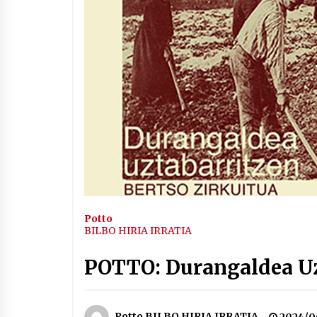
Arrosaren IX. Topaketak –
Mila esker guztioi!
2021/11/11
Segura irratian Arrosaren 20
urteez
2021/07/22
Hala Bedi irratiko Hizpidea
saioan Arrosaren 20 urteez
Potto
2021/07/03
BILBO HIRIA IRRATIA
POTTO: Durangaldea Uzt
Potto BILBO HIRIA IRRATIA
2024/0