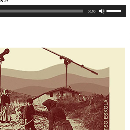
Erabili
00:00
gora/behera
gezi-
teklak
bolumena
igotzeko
edo
jaisteko.