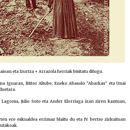
oan eta Izurtza + Arrazola herriak bisitatu ditugu.
ana Iguaran, Bittor Altube, Eneko Abasolo “Abarkas” eta Unai
nduetara.
ka Lagoma, Julio Soto eta Ander Elorriaga izan ziren kantuan,
en ere eskualdea errimaz blaitu du eta IV. bertso zirkuituan
tutakoak.