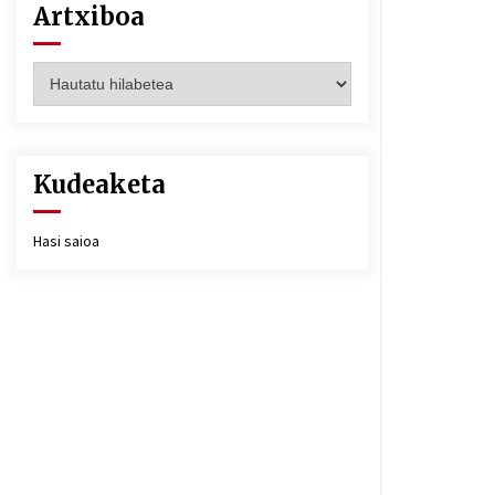
Artxiboa
Artxiboa
Kudeaketa
Hasi saioa