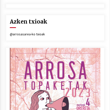
Azken txioak
@arrosasarea-ko txioak