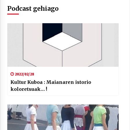
Podcast gehiago
2022/02/28
Kultur Kuboa : Maianaren istorio
koloretsuak… !