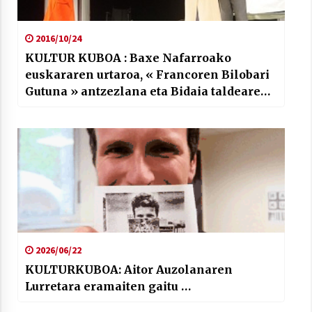
2016/10/24
KULTUR KUBOA : Baxe Nafarroako
euskararen urtaroa, « Francoren Bilobari
Gutuna » antzezlana eta Bidaia taldearen
diska berria.
2026/06/22
KULTURKUBOA: Aitor Auzolanaren
Lurretara eramaiten gaitu …