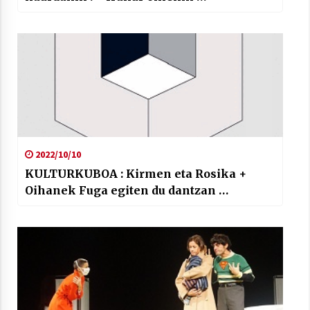
2022/10/10
KULTURKUBOA : Kirmen eta Rosika +
Oihanek Fuga egiten du dantzan …