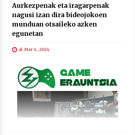
2021/07/01
Aurkezpenak eta iragarpenak
nagusi izan dira bideojokoen
munduan otsaileko azken
egunetan
Arrosaren laburpen bideoa Hamaika
al. Mar 4 , 2024
Telebistaren eskutik
2021/06/30