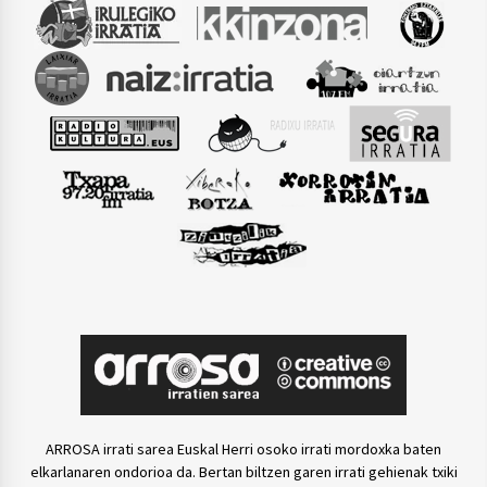
ARROSA irrati sarea Euskal Herri osoko irrati mordoxka baten
elkarlanaren ondorioa da. Bertan biltzen garen irrati gehienak txiki