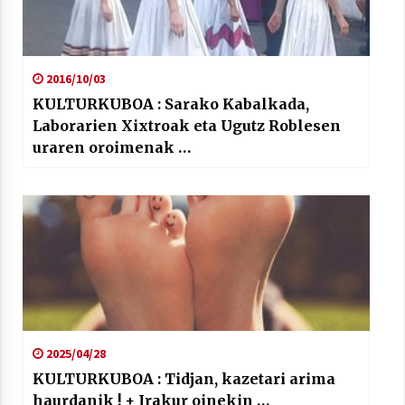
2016/10/03
KULTURKUBOA : Sarako Kabalkada,
Laborarien Xixtroak eta Ugutz Roblesen
uraren oroimenak …
2025/04/28
KULTURKUBOA : Tidjan, kazetari arima
haurdanik ! + Irakur oinekin …