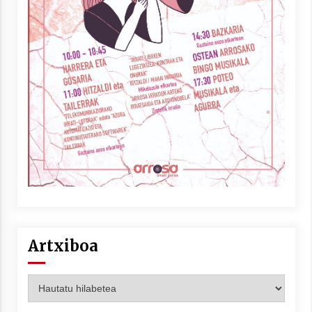
Artxiboa
Artxiboa