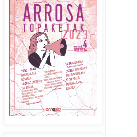
Azaroak 6 Iurretan Arrosa
sarearen IX. topaketak
2021/10/04
Berria egunkarian
elkarrizketa Arrosaren 20
urteez
2021/07/06
Arrosaren laburpen bideoa
Hamaika Telebistaren eskutik
2021/06/30