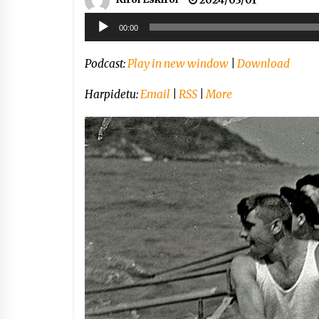
Soinu
00:00
erreproduzigailua
Podcast:
Play in new window
|
Download
Harpidetu:
Email
|
RSS
|
More