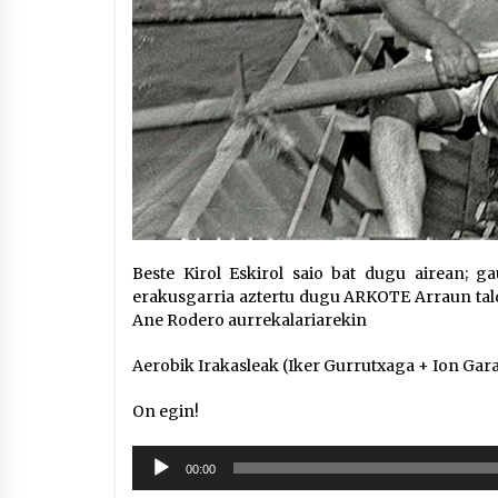
Beste Kirol Eskirol saio bat dugu airean; 
erakusgarria aztertu dugu ARKOTE Arraun tald
Ane Rodero aurrekalariarekin
Aerobik Irakasleak (Iker Gurrutxaga + Ion Gara
On egin!
Soinu
00:00
erreproduzigailua