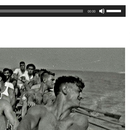
Erabili
00:00
gora/behera
gezi-
teklak
bolumena
igotzeko
edo
jaisteko.