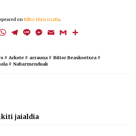
gezi-
teklak
bolumena
appeared on
Bilbo Hiria irratia
.
igotzeko
edo
cebook
Twitter
WhatsApp
Telegram
Line
Messenger
Email
Gmail
Share
jaisteko.
ro
#
Arkote
#
arrauna
#
Bittor Beaskoetxea
#
sola
#
Nabarmenduak
kiti jaialdia