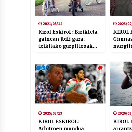
2021/05/12
2023/02
Kirol Eskirol : Bizikleta
KIROL 
gainean ibili gara,
Gimnas
txikitako gurpiltxoak
murgil
kenduta, aske!
2025/03/13
2026/03
KIROL ESKIROL:
KIROL 
Arbitroen mundua
arrantz