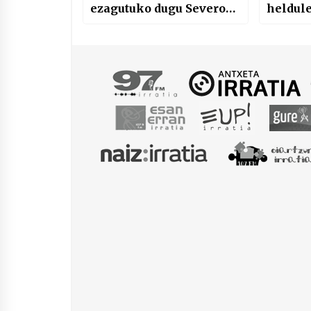
ezagutuko dugu Severo
heldul
Gonzalez Lekue
handiarekin