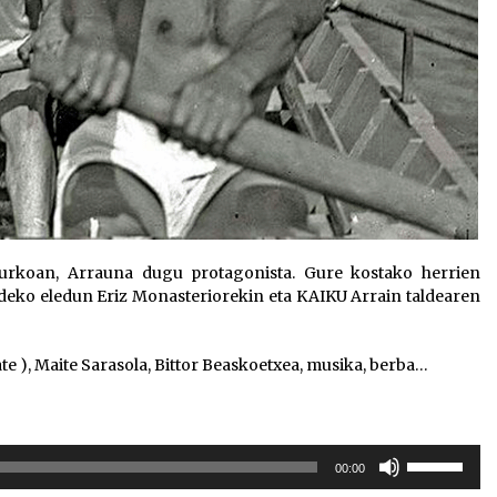
gaurkoan, Arrauna dugu protagonista. Gure kostako herrien
eko eledun Eriz Monasteriorekin eta KAIKU Arrain taldearen
te ), Maite Sarasola, Bittor Beaskoetxea, musika, berba…
Erabili
00:00
gora/behera