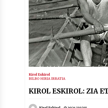
Arrosaren IX. Topaketak –
Mila esker guztioi!
2021/11/11
Segura irratian Arrosaren 20
urteez
2021/07/22
Hala Bedi irratiko Hizpidea
saioan Arrosaren 20 urteez
Kirol Eskirol
2021/07/03
BILBO HIRIA IRRATIA
KIROL ESKIROL: ZIA E
Kirol Eskirol
2024/03/01