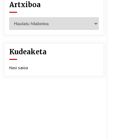
Artxiboa
Artxiboa
Kudeaketa
Hasi saioa