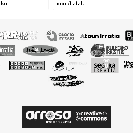
eku
mundialak!