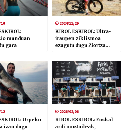
/10
2024/11/29
ESKIROL:
KIROL ESKIROL: Ultra-
io munduan
iraupen ziklismoa
du gara
ezagutu dugu Ziortza
Villarekin
/12
2026/02/06
ESKIROL: Urpeko
KIROL ESKIROL: Euskal
a izan dugu
ardi moztaileak,