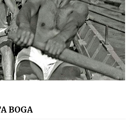
Arrosa sareko IX. topaketak!
2021/10/13
Arrosari buruzko erreportaia
2021/07/16
Zebrabidearen denboraldi
amaiera EHZtik
2021/07/01
TA BOGA