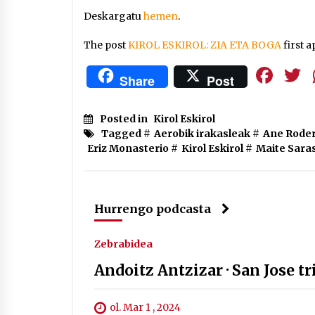
Deskargatu
hemen
.
The post
KIROL ESKIROL: ZIA ETA BOGA
first 
Fa
Share
Post
Posted in
Kirol Eskirol
Tagged #
Aerobik irakasleak
#
Ane Rode
Eriz Monasterio
#
Kirol Eskirol
#
Maite Sara
Hurrengo podcasta
Zebrabidea
Andoitz Antzizar · San Jose tri
ol. Mar 1 , 2024