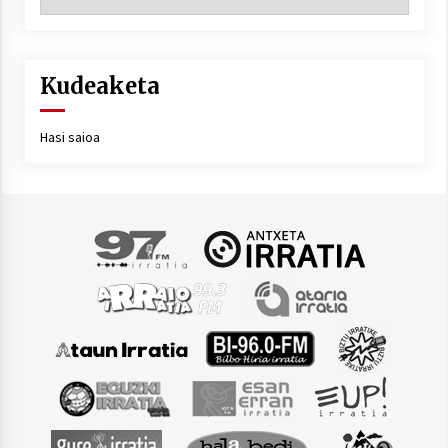
Kudeaketa
Hasi saioa