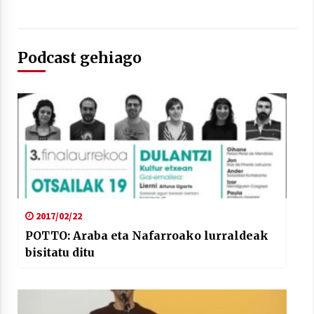
Podcast gehiago
2017/02/22
POTTO: Araba eta Nafarroako lurraldeak
bisitatu ditu