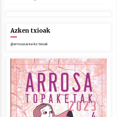
Azken txioak
@arrosasarea-ko txioak