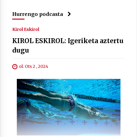
2021/07/01
Hurrengo podcasta
Kirol Eskirol
KIROL ESKIROL: Igeriketa aztertu
Arrosaren laburpen bideoa Hamaika
dugu
Telebistaren eskutik
2021/06/30
ol. Ots 2 , 2024