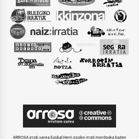
ARROSA irrati sarea Euskal Herri osoko irrati mordoxka baten