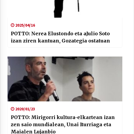
2025/04/16
POTTO: Nerea Elustondo eta aJulio Soto
izan ziren kantuan, Gozategia ostatuan
2020/01/23
POTTO: Mirigorri kultura-elkartean izan
zen saio mundialean, Unai Iturriaga eta
Maialen Lujanbio