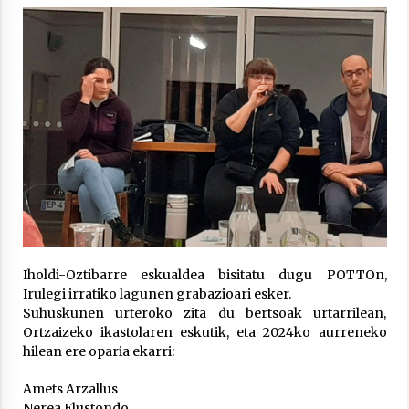
Arrosa sareko IX. topaketak!
2021/10/13
Azaroak 6 Iurretan Arrosa sarearen
IX. topaketak
2021/10/04
Segura irratian Arrosaren 20 urteez
2021/07/22
Iholdi-Oztibarre eskualdea bisitatu dugu POTTOn,
Irulegi irratiko lagunen grabazioari esker.
Suhuskunen urteroko zita du bertsoak urtarrilean,
Ortzaizeko ikastolaren eskutik, eta 2024ko aurreneko
Arrosari buruzko erreportaia
hilean ere oparia ekarri:
2021/07/16
Amets Arzallus
Nerea Elustondo