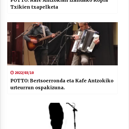
POTTO: Kafe Antzokian izandako Kopla
Txikien txapelketa
2022/03/10
POTTO: Bertsoerronda eta Kafe Antzokiko
urteurrun ospakizuna.