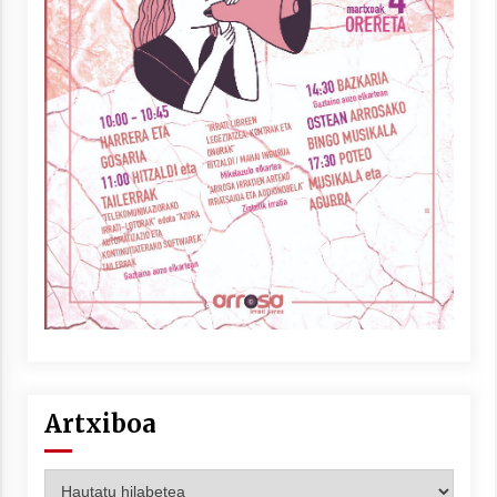
Artxiboa
Artxiboa