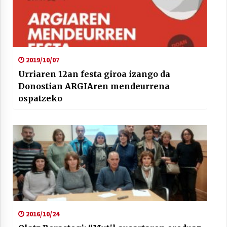
2019/10/07
Urriaren 12an festa giroa izango da
Donostian ARGIAren mendeurrena
ospatzeko
2016/10/24