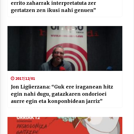
errito zaharrak interpretatuta zer
gertatzen zen ikusi nahi genuen”
2017/12/01
Jon Ligüerzana: “Guk ere iraganean hitz
egin nahi dugu, gatazkaren ondorioei
aurre egin eta konponbidean jarriz”