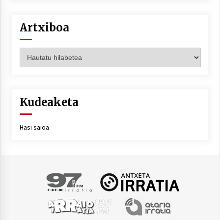
Artxiboa
Artxiboa
Kudeaketa
Hasi saioa