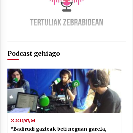
Arrosaren laburpen bideoa Hamaika
Telebistaren eskutik
Podcast gehiago
2021/06/30
2016/07/04
“Badirudi gazteak beti neguan garela,