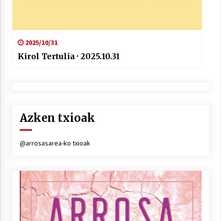
2025/10/31
Kirol Tertulia · 2025.10.31
Azken txioak
@arrosasarea-ko txioak