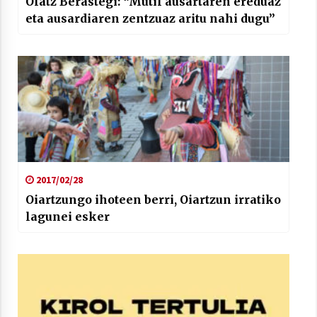
Olatz Berastegi: “Mutil ausartaren ereduaz
eta ausardiaren zentzuaz aritu nahi dugu”
2017/02/28
Oiartzungo ihoteen berri, Oiartzun irratiko
lagunei esker