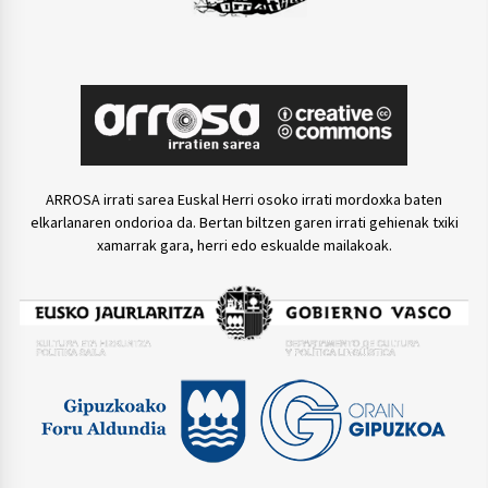
ARROSA irrati sarea Euskal Herri osoko irrati mordoxka baten
elkarlanaren ondorioa da. Bertan biltzen garen irrati gehienak txiki
xamarrak gara, herri edo eskualde mailakoak.