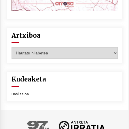
Artxiboa
Artxiboa
Kudeaketa
Hasi saioa