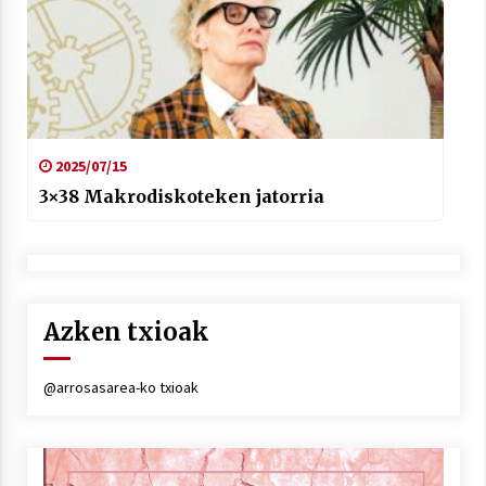
2025/07/15
3×38 Makrodiskoteken jatorria
Azken txioak
@arrosasarea-ko txioak