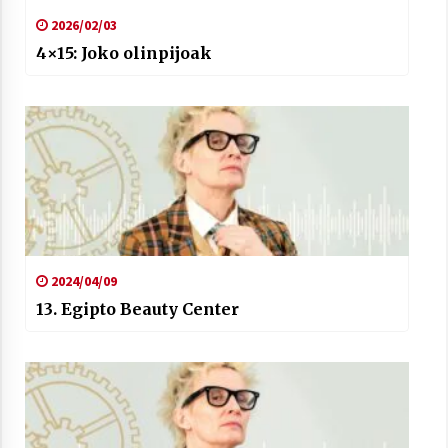
2021/07/01
2026/02/03
4×15: Joko olinpijoak
Arrosaren laburpen bideoa Hamaika
Telebistaren eskutik
2021/06/30
2024/04/09
13. Egipto Beauty Center