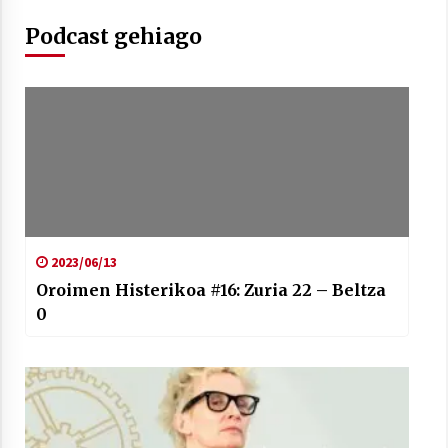
Podcast gehiago
Berria egunkarian elkarrizketa
Arrosaren 20 urteez
2021/07/06
Hala Bedi irratiko Hizpidea saioan
Arrosaren 20 urteez
2021/07/03
2023/06/13
Oroimen Histerikoa #16: Zuria 22 – Beltza
0
Zebrabidearen denboraldi amaiera
EHZtik
2021/07/01