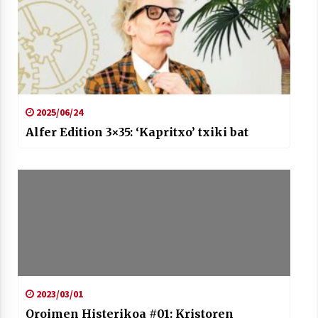
2025/06/24
Alfer Edition 3×35: ‘Kapritxo’ txiki bat
2023/03/01
Oroimen Histerikoa #01: Kristoren