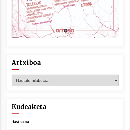
Artxiboa
Artxiboa
Kudeaketa
Hasi saioa