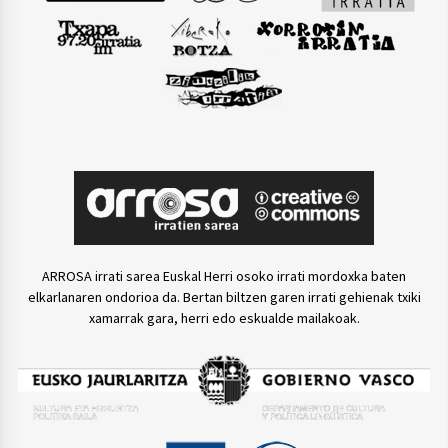
ARROSA irrati sarea Euskal Herri osoko irrati mordoxka baten
elkarlanaren ondorioa da. Bertan biltzen garen irrati gehienak txiki
xamarrak gara, herri edo eskualde mailakoak.