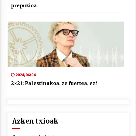
prepuzioa
2024/06/04
2×21: Palestinakoa, ze fuertea, ez?
Azken txioak