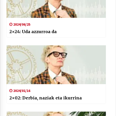
2024/06/25
2×24: Uda azzurroa da
Arrosaren laburpen bideoa Hamaika
Telebistaren eskutik
2021/06/30
2024/01/16
2×02: Derbia, naziak eta ikurrina