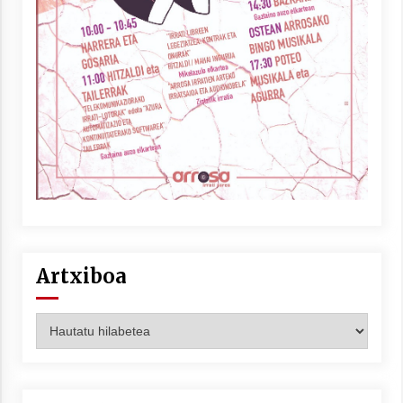
Artxiboa
Artxiboa