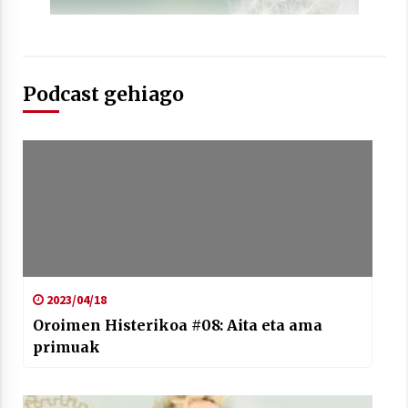
Podcast gehiago
2023/04/18
Oroimen Histerikoa #08: Aita eta ama
primuak