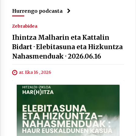
Hurrengo podcasta
Zebrabidea
Ihintza Malharin eta Kattalin
Bidart · Elebitasuna eta Hizkuntza
Nahasmenduak · 2026.06.16
ar. Eka 16 , 2026