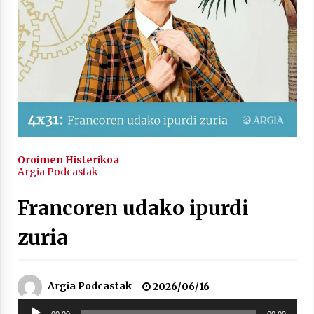
2021/11/25
Mahai-ingurua: irratia, podcastak
eta ondoren zer?
2021/11/12
Oroimen Histerikoa
Argia Podcastak
Francoren udako ipurdi
zuria
Arrosaren IX. Topaketak – Mila
esker guztioi!
2021/11/11
Argia Podcastak
2026/06/16
Soinu
00:00
00:00