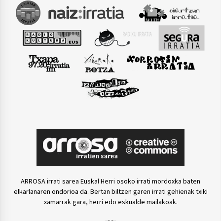
ARROSA irrati sarea Euskal Herri osoko irrati mordoxka baten
elkarlanaren ondorioa da. Bertan biltzen garen irrati gehienak txiki
xamarrak gara, herri edo eskualde mailakoak.