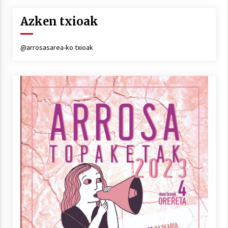
Azken txioak
@arrosasarea-ko txioak