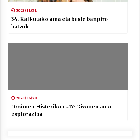
2023/11/21
34. Kalkutako ama eta beste banpiro
batzuk
2023/06/20
Oroimen Histerikoa #17: Gizonen auto
esplorazioa