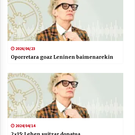
2026/06/23
Oporretara goaz Leninen baimenarekin
2024/04/14
2×15: Lehen suitzar dopatua